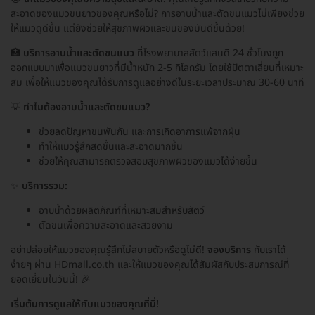
สะอาดของแมวขนยาวของคุณหรือไม่? การอาบน้ำและตัดขนแมวไม่เพียงช่วย
ให้แมวดูดีขึ้น แต่ยังช่วยให้สุขภาพผิวและขนของมันดีขึ้นด้วย!
🏥
บริการอาบน้ำและตัดขนแมว
ที่โรงพยาบาลสัตว์แสนดี 24 ชั่วโมงถูก
ออกแบบมาเพื่อแมวขนยาวที่มีน้ำหนัก 2-5 กิโลกรัม โดยใช้ปัตตาเลี่ยนที่เหมาะ
สม เพื่อให้แมวของคุณได้รับการดูแลอย่างดีในระยะเวลาประมาณ 30-60 นาที
💡
ทำไมต้องอาบน้ำและตัดขนแมว?
ช่วยลดปัญหาขนพันกัน และการเกิดอาการแพ้จากฝุ่น
ทำให้แมวรู้สึกสดชื่นและสะอาดมากขึ้น
ช่วยให้คุณสามารถตรวจสอบสุขภาพผิวของแมวได้ง่ายขึ้น
✨
บริการรวม:
อาบน้ำด้วยผลิตภัณฑ์ที่เหมาะสมสำหรับสัตว์
ตัดขนเพื่อความสะอาดและสวยงาม
อย่าปล่อยให้แมวของคุณรู้สึกไม่สบายตัวหรือดูไม่ดี!
จองบริการ
กับเราได้
ง่ายๆ ผ่าน HDmall.co.th และให้แมวของคุณได้สัมผัสกับประสบการณ์ที่
ยอดเยี่ยมในวันนี้! 🎉
เริ่มต้นการดูแลให้กับแมวของคุณที่นี่!