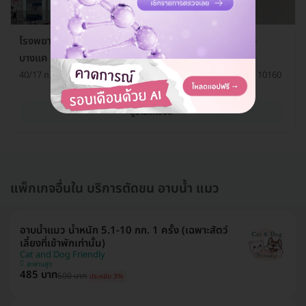
โรงพยาบาลสัตว์แสนดี 24 ชั่วโมง สาขาพุทธมณฑลสาย 2-
บางแค
40/17 ถ. พุทธมณฑลสาย 2 แขวงบางไผ่ เขตบางแค กรุงเทพมหานคร 10160
ดูรายละเอียด
แพ็กเกจอื่นใน บริการตัดขน อาบน้ำ แมว
อาบน้ำแมว น้ำหนัก 5.1-10 กก. 1 ครั้ง (เฉพาะสัตว์
เลี้ยงที่เข้าพักเท่านั้น)
Cat and Dog Friendly
สะพานสูง
485 บาท
500 บาท
ประหยัด 3%