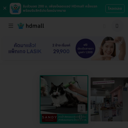
×
รับส่วนลด 200 บ. เพียงโหลดแอป HDmall ครั้งแรก
โหลดเลย
พร้อมรับสิทธิประโยชน์มากมาย