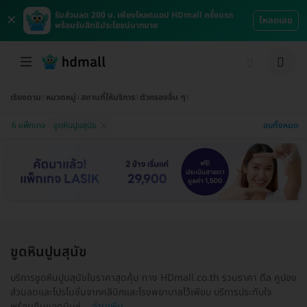
×
รับส่วนลด 200 บ. เพียงโหลดแอป HDmall ครั้งแรก
โหลดเลย
พร้อมรับสิทธิประโยชน์มากมาย
เรียงตาม
หมวดหมู่
สถานที่ให้บริการ
ตัวกรองอื่น ๆ
ลบทั้งหมด
6 แพ็กเกจ
ขูดหินปูนสุนัข
ขูดหินปูนสุนัข
บริการขูดหินปูนสุนัขในราคาสุดคุ้ม ทาง HDmall.co.th รวมราคา ดีล คูปอง
ส่วนลดและโปรโมชั่นจากคลินิกและโรงพยาบาลไว้เพียบ บริการประทับใจ
พร้อมทีมแอดมินช่...
อ่านเพิ่ม