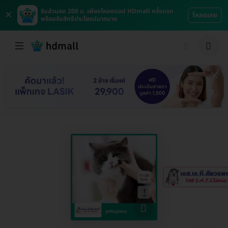
×
รับส่วนลด 200 บ. เพียงโหลดแอป HDmall ครั้งแรก
โหลดเลย
พร้อมรับสิทธิประโยชน์มากมาย