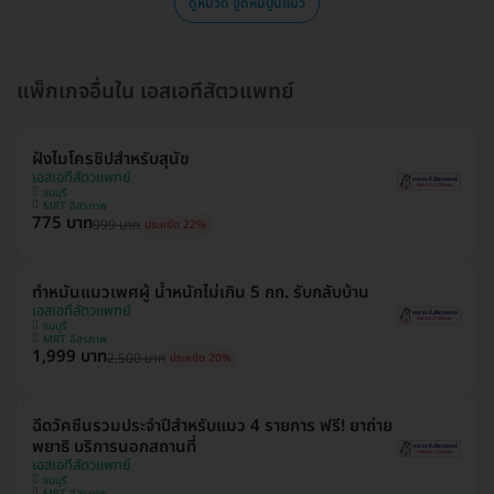
ดูหมวด ขูดหินปูนแมว
แพ็กเกจอื่นใน เอสเอทีสัตวแพทย์
ฝังไมโครชิปสำหรับสุนัข
เอสเอทีสัตวแพทย์
ธนบุรี
MRT อิสรภาพ
775 บาท
999 บาท
ประหยัด 22%
ทำหมันแมวเพศผู้ น้ำหนักไม่เกิน 5 กก. รับกลับบ้าน
เอสเอทีสัตวแพทย์
ธนบุรี
MRT อิสรภาพ
1,999 บาท
2,500 บาท
ประหยัด 20%
ฉีดวัคซีนรวมประจำปีสำหรับแมว 4 รายการ ฟรี! ยาถ่าย
พยาธิ บริการนอกสถานที่
เอสเอทีสัตวแพทย์
ธนบุรี
MRT อิสรภาพ