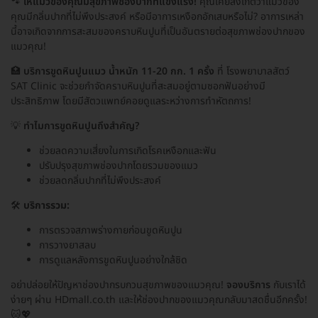
🐾
ให้แมวของคุณมีสุขภาพช่องปากที่แข็งแรง!
คุณเคยสังเกตว่าแมวของ
คุณมีกลิ่นปากที่ไม่พึงประสงค์ หรือมีอาการเหงือกอักเสบหรือไม่? อาการเหล่า
นี้อาจเกิดจากการสะสมของคราบหินปูนที่เป็นอันตรายต่อสุขภาพช่องปากของ
แมวคุณ!
🏥
บริการขูดหินปูนแมว น้ำหนัก 11-20 กก. 1 ครั้ง
ที่ โรงพยาบาลสัตว์
SAT Clinic จะช่วยกำจัดคราบหินปูนที่สะสมอยู่ตามซอกฟันอย่างมี
ประสิทธิภาพ โดยมีสัตวแพทย์คอยดูแลระหว่างการทำหัตถการ!
💡
ทำไมการขูดหินปูนถึงสำคัญ?
ช่วยลดความเสี่ยงในการเกิดโรคเหงือกและฟัน
ปรับปรุงสุขภาพช่องปากโดยรวมของแมว
ช่วยลดกลิ่นปากที่ไม่พึงประสงค์
🛠️
บริการรวม:
การตรวจสภาพร่างกายก่อนขูดหินปูน
การวางยาสลบ
การดูแลหลังการขูดหินปูนอย่างใกล้ชิด
อย่าปล่อยให้ปัญหาช่องปากรบกวนสุขภาพของแมวคุณ!
จองบริการ
กับเราได้
ง่ายๆ ผ่าน HDmall.co.th และให้ช่องปากของแมวคุณกลับมาสดชื่นอีกครั้ง!
🐱💖