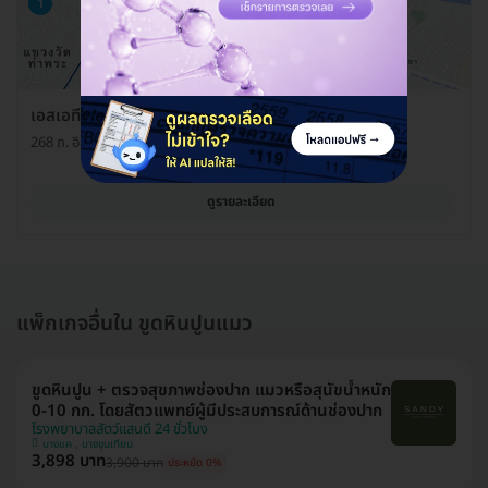
1
เอสเอทีสัตวแพทย์
268 ถ. อิสรภาพ แขวงวัดกัลยาณ์ เขตธนบุรี กรุงเทพมหานคร 10600
ดูรายละเอียด
แพ็กเกจอื่นใน ขูดหินปูนแมว
ขูดหินปูน + ตรวจสุขภาพช่องปาก แมวหรือสุนัขน้ำหนัก
0-10 กก. โดยสัตวแพทย์ผู้มีประสบการณ์ด้านช่องปาก
โรงพยาบาลสัตว์แสนดี 24 ชั่วโมง
บางแค , บางขุนเทียน
3,898 บาท
3,900 บาท
ประหยัด 0%