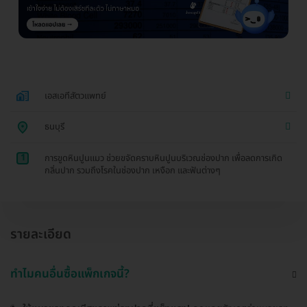
เอสเอทีสัตวแพทย์
ธนบุรี
1
การขูดหินปูนแมว ช่วยขจัดคราบหินปูนบริเวณช่องปาก เพื่อลดการเกิด
กลิ่นปาก รวมถึงโรคในช่องปาก เหงือก และฟันต่างๆ
รายละเอียด
ทำไมคนอื่นซื้อแพ็กเกจนี้?