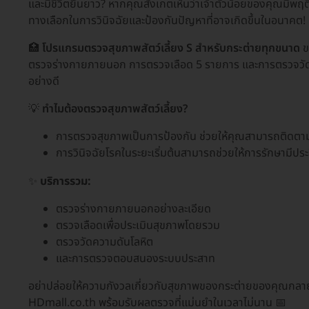
และมีชีวิตยืนยาว? หากคุณสังเกตเห็นว่าเจ้าตัวน้อยของคุณมีพฤ
ทางเลือกในการวินิจฉัยและป้องกันปัญหาที่อาจเกิดขึ้นในอนาคต!
🏥
โปรแกรมตรวจสุขภาพสัตว์เลี้ยง S สำหรับกระต่ายทุกขนาด
ข
ตรวจร่างกายภายนอก การตรวจเลือด 5 รายการ และการตรวจวัดควา
อย่างดี
💡
ทำไมต้องตรวจสุขภาพสัตว์เลี้ยง?
การตรวจสุขภาพเป็นการป้องกัน ช่วยให้คุณสามารถติดตาม
การวินิจฉัยโรคในระยะเริ่มต้นสามารถช่วยให้การรักษามีประ
✨
บริการรวม:
ตรวจร่างกายภายนอกอย่างละเอียด
ตรวจเลือดเพื่อประเมินสุขภาพโดยรวม
ตรวจวัดความดันโลหิต
และการตรวจตอบสนองระบบประสาท
อย่าปล่อยให้ความกังวลเกี่ยวกับสุขภาพของกระต่ายของคุณกลายเ
HDmall.co.th พร้อมรับผลตรวจที่แม่นยำในเวลาไม่นาน 📅