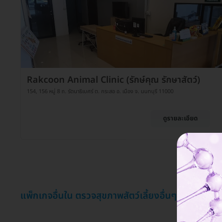
Rakcoon Animal Clinic (รักษ์คุณ รักษาสัตว์)
154, 156 หมู่ 8 ถ. รัตนาธิเบศร์ ต. กระสอ อ. เมือง จ. นนทบุรี 11000
ดูรายละเอียด
แพ็กเกจอื่นใน ตรวจสุขภาพสัตว์เลี้ยงอื่นๆ