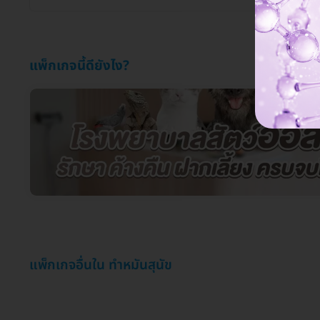
แพ็กเกจนี้ดียังไง?
แพ็กเกจอื่นใน ทำหมันสุนัข