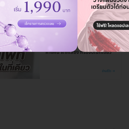
รีวิว โรงพยาบาลสัตว์ออลเพ็ท รักษา
ค้างคืน ฝากเลี้ยง ครบจบในที่เดียว
อ่านรีวิว →