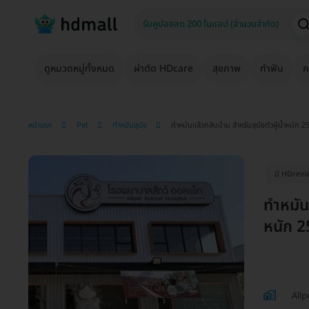
ดูหมวดหมู่ทั้งหมด
ผ่าตัด HDcare
สุขภาพ
ทำฟัน
ค
หน้าแรก
Pet
ทำหมันสุนัข
ทำหมันแล้วกลับบ้าน สำหรับสุนัขตัวผู้น้ำหนัก 
มี HDrevi
ทำหมันแ
หนัก 2
Allp