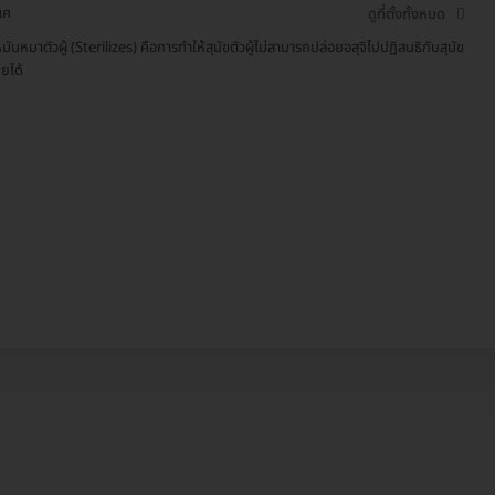
แค
ดูที่ตั้งทั้งหมด
มันหมาตัวผู้ (Sterilizes) คือการทำให้สุนัขตัวผู้ไม่สามารถปล่อยอสุจิไปปฏิสนธิกับสุนัข
ียได้