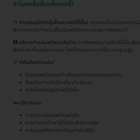
ทำไมคนอื่นซื้อแพ็กเกจนี้?
🐾
ทำหมันสุนัขตัวผู้เพื่ออนาคตที่ดีขึ้น!
คุณเคยเห็นสุนัขของคุณมี
พิจารณาการทำหมันเพื่อปรับพฤติกรรมและสุขภาพของเขา!
🏥
บริการทำหมันพร้อมกลับบ้าน
จากโรงพยาบาลสัตว์ที่มีชื่อเสีย
พึงประสงค์ในสุนัขของคุณ โดยใช้กระบวนการที่มีมาตรฐานสูง
💡
ทำไมต้องทำหมัน?
ช่วยลดพฤติกรรมก้าวร้าวและการแสดงอาณาเขต
ป้องกันการเกิดโรคเกี่ยวกับอัณฑะ
ช่วยให้สุนัขมีสุขภาพดียิ่งขึ้น
🛏️
บริการรวม:
การตรวจสุขภาพก่อนผ่าตัด
การทำหมันด้วยวิธีที่มีประสิทธิภาพสูง
การดูแลหลังการผ่าตัดอย่างใกล้ชิด