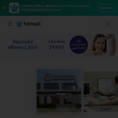
×
รับส่วนลด 200 บ. เพียงโหลดแอป HDmall ครั้งแรก
โหลดเลย
พร้อมรับสิทธิประโยชน์มากมาย