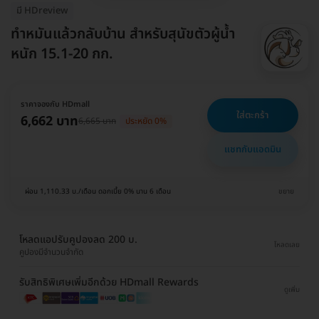
มี HDreview
ทำหมันแล้วกลับบ้าน สำหรับสุนัขตัวผู้น้ำ
หนัก 15.1-20 กก.
ราคาจองกับ HDmall
ใส่ตะกร้า
6,662 บาท
6,665 บาท
ประหยัด 0%
แชทกับแอดมิน
ผ่อน 1,110.33 บ./เดือน ดอกเบี้ย 0% นาน 6 เดือน
ขยาย
โหลดแอปรับคูปองลด 200 บ.
โหลดเลย
คูปองมีจำนวนจำกัด
รับสิทธิพิเศษเพิ่มอีกด้วย HDmall Rewards
ดูเพิ่ม