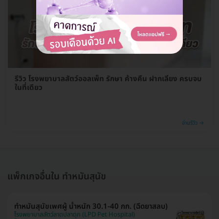
รีวิว โรงพยาบาลสัตว์ออลเพ็ท รักษา ค้างคืน ฝากเลี้ยง ครบจบ
ในที่เดียว
อ่านรีวิว →
แพ็กเกจอื่นใน ทำหมันสุนัข
ทำหมันสุนัขเพศผู้ น้ำหนัก 30.1-40 กก. (ฉีดยาสลบ)
โรงพยาบาลสัตว์ลาดปลาดุก (LPD Pet Hospital)