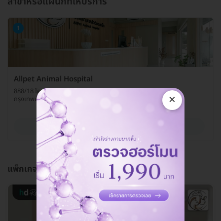
สาขาหรือแผนกที่ให้บริการ
1
Allpet Animal Hospital
888/18 โครงการเจ้าสัว 69 ถ. บางบอน 3 แขวงหลักสอง เขตบางแค
×
กรุงเทพมหานคร 10160
ดูรายละเอียด
แพ็กเกจนี้ดียังไง?