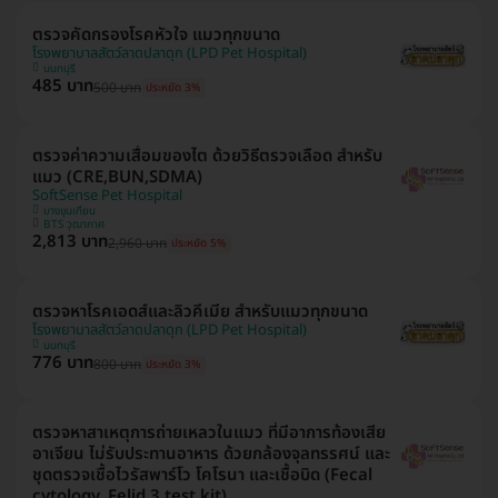
ตรวจคัดกรองโรคหัวใจ แมวทุกขนาด
โรงพยาบาลสัตว์ลาดปลาดุก (LPD Pet Hospital)
นนทบุรี
485 บาท
500 บาท
ประหยัด 3%
ตรวจค่าความเสื่อมของไต ด้วยวิธีตรวจเลือด สำหรับ
แมว (CRE,BUN,SDMA)
SoftSense Pet Hospital
บางขุนเทียน
BTS วุฒากาศ
2,813 บาท
2,960 บาท
ประหยัด 5%
ตรวจหาโรคเอดส์และลิวคีเมีย สำหรับแมวทุกขนาด
โรงพยาบาลสัตว์ลาดปลาดุก (LPD Pet Hospital)
นนทบุรี
776 บาท
800 บาท
ประหยัด 3%
ตรวจหาสาเหตุการถ่ายเหลวในแมว ที่มีอาการท้องเสีย
อาเจียน ไม่รับประทานอาหาร ด้วยกล้องจุลทรรศน์ และ
ชุดตรวจเชื้อไวรัสพาร์โว โคโรนา และเชื้อบิด (Fecal
cytology, Felid 3 test kit)