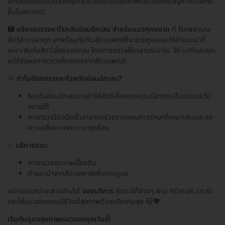
อักเสบเป็นขั้นตอนสำคัญที่จะช่วยประเมินสุขภาพและป้องกันปัญหาที่อาจเกิด
ขึ้นในอนาคต!
🏥
บริการตรวจหาโรคตับอ่อนอักเสบ สำหรับแมวทุกขนาด
ที่ โรงพยาบาล
สัตว์ลาดปลาดุก มาพร้อมกับทีมสัตวแพทย์ที่จะช่วยดูแลและให้คำแนะนำที่
เหมาะสมกับสัตว์เลี้ยงของคุณ โดยการตรวจใช้เวลาประมาณ 30 นาทีและคุณ
จะได้รับผลการตรวจโดยตรงจากสัตวแพทย์!
💡
ทำไมต้องตรวจหาโรคตับอ่อนอักเสบ?
โรคตับอ่อนอักเสบอาจทำให้สัตว์เลี้ยงของคุณมีอาการเจ็บปวดและไม่
สบายได้
การตรวจวินิจฉัยเร็วสามารถช่วยวางแผนการรักษาที่เหมาะสมและลด
ความเสี่ยงจากภาวะแทรกซ้อน
✨
บริการรวม:
การตรวจสุขภาพเบื้องต้น
คำแนะนำจากสัตวแพทย์เพื่อการดูแล
อย่ารอจนกว่าจะสายเกินไป!
จองบริการ
กับเราได้ง่ายๆ ผ่าน HDmall.co.th
และให้แมวของคุณมีชีวิตที่สุขภาพดีและมีความสุข 🐱💖
เริ่มต้นดูแลสุขภาพแมวของคุณวันนี้!