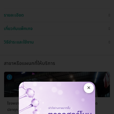
รายละเอียด
เกี่ยวกับแพ็กเกจ
วิธีชำระและใช้งาน
สาขาหรือแผนกที่ให้บริการ
1
×
โรงพยาบาลสัตว์ลาดปลาดุก (LPD Pet Hospital) สาขาลาด
ปลาดุก