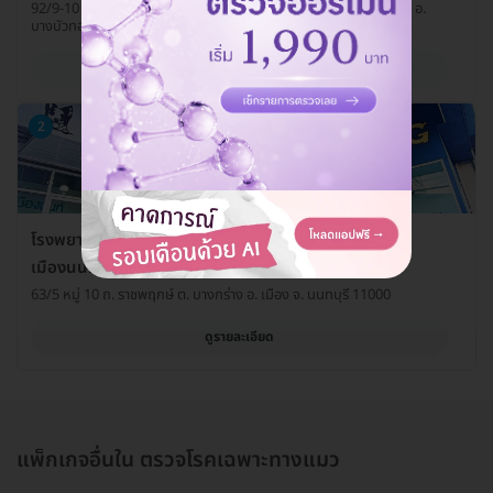
92/9-10 ซ. วัดลาดปลาดุก ถ. บางบัวทอง-สุพรรณบุรี ต. บางรักพัฒนา อ.
บางบัวทอง จ. นนทบุรี 11110
ดูรายละเอียด
2
โรงพยาบาลสัตว์ลาดปลาดุก (LPD Pet Hospital) สาขา
เมืองนนท์
63/5 หมู่ 10 ถ. ราชพฤกษ์ ต. บางกร่าง อ. เมือง จ. นนทบุรี 11000
ดูรายละเอียด
แพ็กเกจอื่นใน ตรวจโรคเฉพาะทางแมว