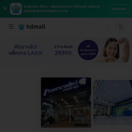
×
รับส่วนลด 200 บ. เพียงโหลดแอป HDmall ครั้งแรก
โหลดเลย
พร้อมรับสิทธิประโยชน์มากมาย