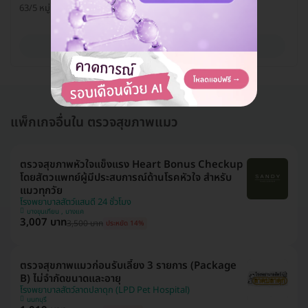
63/5 หมู่ 10 ถ. ราชพฤกษ์ ต. บางกร่าง อ. เมือง จ. นนทบุรี 11000
ดูรายละเอียด
แพ็กเกจอื่นใน ตรวจสุขภาพแมว
ตรวจสุขภาพหัวใจแข็งแรง Heart Bonus Checkup
โดยสัตวแพทย์ผู้มีประสบการณ์ด้านโรคหัวใจ สำหรับ
แมวทุกวัย
โรงพยาบาลสัตว์แสนดี 24 ชั่วโมง
บางขุนเทียน , บางแค
3,007 บาท
3,500 บาท
ประหยัด 14%
ตรวจสุขภาพแมวก่อนรับเลี้ยง 3 รายการ (Package
B) ไม่จำกัดขนาดและอายุ
โรงพยาบาลสัตว์ลาดปลาดุก (LPD Pet Hospital)
นนทบุรี