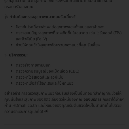
รู้สึกอุ่นใจว่ามีแมวที่สุขภาพแข็งแรงพร้อมที่จะเข้ามาเป็นสมาชิกใหม่ใน
ครอบครัวของคุณ
🩺
ทำไมต้องตรวจสุขภาพแมวก่อนรับเลี้ยง?
ป้องกันโรคที่อาจส่งผลต่อสุขภาพของทั้งแมวและเจ้าของ
ตรวจสอบปัญหาสุขภาพที่อาจเกิดขึ้นในอนาคต เช่น ไวรัสเอดส์ (FIV)
และลิวคีเมีย (FeLV)
ช่วยให้คุณเข้าใจสุขภาพโดยรวมของแมวที่คุณรับเลี้ยง
✨
บริการรวม:
ตรวจร่างกายภายนอก
ตรวจความสมบูรณ์ของเม็ดเลือด (CBC)
ตรวจหาไวรัสเอดส์และลิวคีเมีย
ตรวจหาเชื้อลำไส้อักเสบและไข้หัดแมว
อย่ารอช้า! การตรวจสุขภาพแมวก่อนรับเลี้ยงเป็นขั้นตอนที่สำคัญที่จะช่วยให้
คุณมั่นใจและสุขภาพของสัตว์เลี้ยงตัวใหม่ของคุณ
จองบริการ
กับเราได้ง่ายๆ
ผ่าน HDmall.co.th และให้แมวของคุณเริ่มต้นชีวิตใหม่ในบ้านที่เต็มไปด้วย
ความรักและการดูแลที่ดี! 🌟