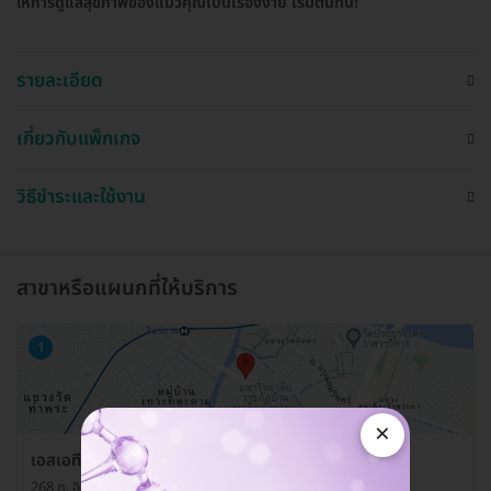
ให้การดูแลสุขภาพของแมวคุณเป็นเรื่องง่าย เริ่มต้นที่นี่!
รายละเอียด
เกี่ยวกับแพ็กเกจ
วิธีชำระและใช้งาน
สาขาหรือแผนกที่ให้บริการ
1
×
เอสเอทีสัตวแพทย์
268 ถ. อิสรภาพ แขวงวัดกัลยาณ์ เขตธนบุรี กรุงเทพมหานคร 10600