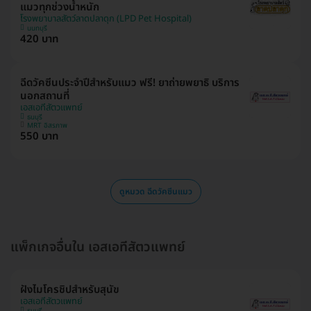
แมวทุกช่วงน้ำหนัก
โรงพยาบาลสัตว์ลาดปลาดุก (LPD Pet Hospital)
นนทบุรี
420 บาท
ฉีดวัคซีนประจำปีสำหรับแมว ฟรี! ยาถ่ายพยาธิ บริการ
นอกสถานที่
เอสเอทีสัตวแพทย์
ธนบุรี
MRT อิสรภาพ
550 บาท
ดูหมวด ฉีดวัคซีนแมว
แพ็กเกจอื่นใน เอสเอทีสัตวแพทย์
ฝังไมโครชิปสำหรับสุนัข
เอสเอทีสัตวแพทย์