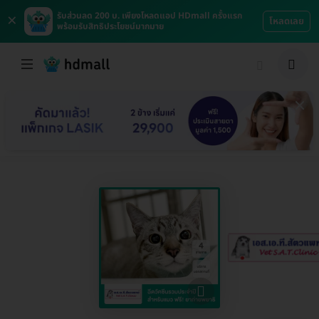
×
รับส่วนลด 200 บ. เพียงโหลดแอป HDmall ครั้งแรก
โหลดเลย
พร้อมรับสิทธิประโยชน์มากมาย