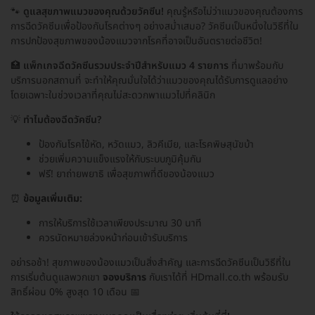
🐾
ดูแลสุขภาพแมวของคุณด้วยวัคซีน!
คุณรู้หรือไม่ว่าแมวของคุณต้องการ
การฉีดวัคซีนเพื่อป้องกันโรคต่างๆ อย่างสม่ำเสมอ? วัคซีนเป็นหนึ่งในวิธีที่ใน
การปกป้องสุขภาพของน้องแมวจากโรคที่อาจเป็นอันตรายต่อชีวิต!
🏥
แพ็กเกจฉีดวัคซีนรวมประจำปีสำหรับแมว 4 รายการ
ที่มาพร้อมกับ
บริการนอกสถานที่ จะทำให้คุณมั่นใจได้ว่าแมวของคุณได้รับการดูแลอย่าง
โดยเฉพาะในช่วงเวลาที่คุณไม่สะดวกพาแมวไปที่คลินิก
💡
ทำไมต้องฉีดวัคซีน?
ป้องกันโรคไข้หัด, หวัดแมว, ลิวคีเมีย, และโรคพิษสุนัขบ้า
ช่วยเพิ่มความแข็งแรงให้กับระบบภูมิคุ้มกัน
ฟรี! ยาถ่ายพยาธิ เพื่อสุขภาพที่ดีของน้องแมว
⏰
ข้อมูลเพิ่มเติม:
การให้บริการใช้เวลาเพียงประมาณ 30 นาที
ควรนัดหมายล่วงหน้าก่อนเข้ารับบริการ
อย่ารอช้า! สุขภาพของน้องแมวเป็นสิ่งสำคัญ และการฉีดวัคซีนเป็นวิธีที่ใน
การเริ่มต้นดูแลพวกเขา
จองบริการ
กับเราได้ที่ HDmall.co.th พร้อมรับ
สิทธิ์ผ่อน 0% สูงสุด 10 เดือน 📅