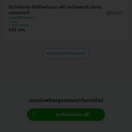
ฉีดวัคซีนประจำปีสำหรับแมว ฟรี! ยาถ่ายพยาธิ บริการ
นอกสถานที่
เอสเอทีสัตวแพทย์
ธนบุรี
MRT อิสรภาพ
550 บาท
หน้ารวม เอสเอทีสัตวแพทย์
แอดมินพร้อมดูแลคุณทุกวันทางไลน์
คุยกับแอดมิน ฟรี!