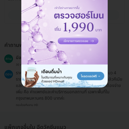
ดูรายละเอียด
คำถามพบบ่อย
มีอะไรบ้างคะ4อย่าง950
ถาม
30 พ.ย. 2025
ราคาแพ็กเกจครอบคลุมค่าฉีดวัคซีนรวมประจำปีสำหรับแมว 4
ตอบ
รายการ คือ วัคซีนป้องกันโรคไข้หัด วัคซีนหวัดแมว วัคซีนลิวคีเมีย
และ วัคซีนโรคพิษสุนัขบ้า (ฟรี! ยาถ่ายพยาธิ) โดยมีสิ่งที่ต้องจ่าย
เพิ่ม คือ ค่าแพทย์และค่าบริการนอกสถานที่ เฉพาะพื้นที่ใน
กรุงเทพมหานคร 800 บาทค่ะ
ตอบโดยทีมงาน HD
แพ็กเกจอื่นใน ฉีดวัคซีนแมว