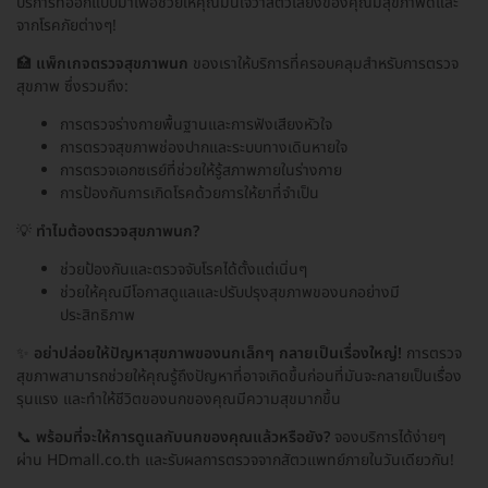
บริการที่ออกแบบมาเพื่อช่วยให้คุณมั่นใจว่าสัตว์เลี้ยงของคุณมีสุขภาพดีและ
จากโรคภัยต่างๆ!
🏥
แพ็กเกจตรวจสุขภาพนก
ของเราให้บริการที่ครอบคลุมสำหรับการตรวจ
สุขภาพ ซึ่งรวมถึง:
การตรวจร่างกายพื้นฐานและการฟังเสียงหัวใจ
การตรวจสุขภาพช่องปากและระบบทางเดินหายใจ
การตรวจเอกซเรย์ที่ช่วยให้รู้สภาพภายในร่างกาย
การป้องกันการเกิดโรคด้วยการให้ยาที่จำเป็น
💡
ทำไมต้องตรวจสุขภาพนก?
ช่วยป้องกันและตรวจจับโรคได้ตั้งแต่เนิ่นๆ
ช่วยให้คุณมีโอกาสดูแลและปรับปรุงสุขภาพของนกอย่างมี
ประสิทธิภาพ
✨
อย่าปล่อยให้ปัญหาสุขภาพของนกเล็กๆ กลายเป็นเรื่องใหญ่!
การตรวจ
สุขภาพสามารถช่วยให้คุณรู้ถึงปัญหาที่อาจเกิดขึ้นก่อนที่มันจะกลายเป็นเรื่อง
รุนแรง และทำให้ชีวิตของนกของคุณมีความสุขมากขึ้น
📞
พร้อมที่จะให้การดูแลกับนกของคุณแล้วหรือยัง?
จองบริการได้ง่ายๆ
ผ่าน HDmall.co.th และรับผลการตรวจจากสัตวแพทย์ภายในวันเดียวกัน!