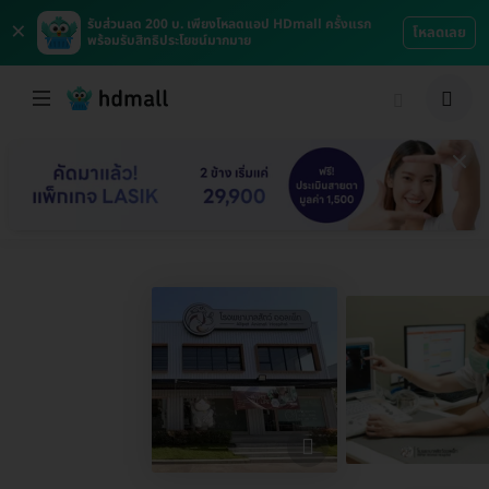
×
รับส่วนลด 200 บ. เพียงโหลดแอป HDmall ครั้งแรก
โหลดเลย
พร้อมรับสิทธิประโยชน์มากมาย