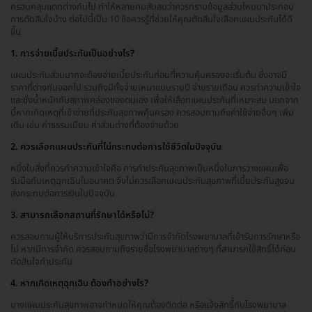
ครอบคลุมแตกต่างกันไป ทำให้หลายคนสับสนว่าควรทราบข้อมูลส่วนไหนมาประกอบ
การตัดสินใจบ้าง ต่อไปนี้เป็น 10 ข้อควรรู้ที่ช่วยให้คุณตัดสินใจเลือกแผนประกันได้ดี
ขึ้น
1. การจ่ายเบี้ยประกันเป็นอย่างไร?
แผนประกันส่วนมากจะต้องจ่ายเบี้ยประกันก่อนที่ความคุ้มครองจะเริ่มต้น ซึ่งอาจมี
ราคาที่ต่างกันออกไป รวมถึงมีทั้งจ่ายเหมาแบบรายปี จ่ายรายเดือน ควรทำความเข้าใจ
และชั่งน้ำหนักกับสภาพคล่องของตนเอง เพื่อให้เลือกแผนประกันที่เหมาะสม นอกจาก
นี้หากเกิดเหตุที่เข้าข่ายที่ประกันสุขภาพคุ้มครอง ควรสอบถามถึงค่าใช้จ่ายอื่นๆ เพิ่ม
เติม เช่น ค่าธรรมเนียม ค่าส่วนต่างที่ต้องจ่ายด้วย
2. ควรเลือกแผนประกันที่ไม่กระทบต่อการใช้ชีวิตในปัจจุบัน
หนึ่งในสิ่งที่ควรทำความเข้าใจคือ การทำประกันสุขภาพเป็นหนึ่งในการวางแผนเพื่อ
รับมือกับเหตุฉุกเฉินในอนาคต จึงไม่ควรเลือกแผนประกันสุขภาพที่เบี้ยประกันสูงจน
ส่งกระทบต่อการเงินในปัจจุบัน
3. สามารถเลือกสถานที่รักษาได้หรือไม่?
ควรสอบถามผู้ให้บริการประกันสุขภาพว่ามีการจำกัดโรงพยาบาลที่เข้ารับการรักษาหรือ
ไม่ หากมีการจำกัด ควรสอบถามถึงรายชื่อโรงพยาบาลต่างๆ ที่สามารถใช้สิทธิ์ได้ก่อน
ตัดสินใจทำประกัน
4. หากเกิดเหตุฉุกเฉิน ต้องทำอย่างไร?
บางแผนประกันสุขภาพอาจกำหนดให้คุณต้องติดต่อ หรือแจ้งสิทธิ์์กับโรงพยาบาล