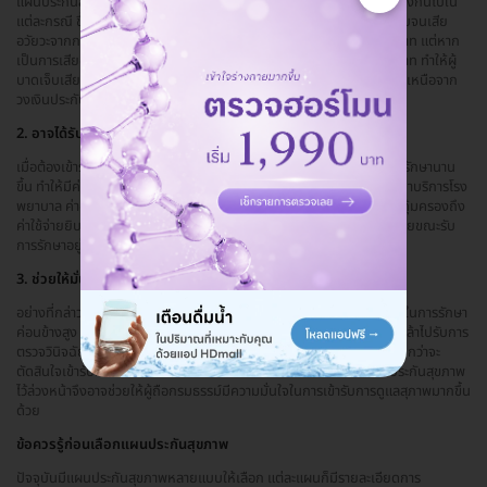
แผนประกันสุขภาพแต่ละแผน จะกำหนดความคุ้มครองค่ารักษาพยาบาลต่างกันไปใน
แต่ละกรณี ขึ้นอยู่กับเงื่อนไขของแผนประกัน ยกตัวอย่างเช่น กรณีบาดเจ็บจนเสีย
อวัยวะจากการขับขี่จักรยานยนต์ อาจได้รับเงินคุ้มครองสูงสุด 100,000 บาท แต่หาก
เป็นการเสียอวัยวะจากกรณีอื่นๆ อาจได้รับเงินคุ้มครองสูงสุด 300,000 บาท ทำให้ผู้
บาดเจ็บเสียค่าใช้จ่ายในสัดส่วนที่น้อยลง หรืออาจจ่ายเพียงส่วนต่างที่นอกเหนือจาก
วงเงินประกันเท่านั้น
2. อาจได้รับความคุ้มครองถึงค่าใช้จ่ายยิบย่อย
เมื่อต้องเข้ารักษาตัวในโรงพยาบาลจากโรคร้าย อาจต้องใช้ระยะเวลาในการรักษานาน
ขึ้น ทำให้มีค่าใช้จ่ายเพิ่มเติมอื่นๆ นอกเหนือจากค่ารักษา เช่น ค่าห้องพัก ค่าบริการโรง
พยาบาล ค่าอาหาร ค่ายา เป็นต้น แผนประกันสุขภาพบางแผนอาจให้ความคุ้มครองถึง
ค่าใช้จ่ายยิบย่อยนี้ด้วย ช่วยให้คุณคลายความกังวลว่าค่าใช้จ่ายจะบานปลายขณะรับ
การรักษาอยู่นั่นเอง
3. ช่วยให้มั่นใจในการเข้ารับการรักษามากขึ้น
อย่างที่กล่าวไปข้างต้นว่าโรคร้ายแรงบางโรค เช่น โรคมะเร็ง มักมีค่าใช้จ่ายในการรักษา
ค่อนข้างสูง หลายคนเมื่อเริ่มรู้สึกถึงอาการบางอย่างของโรคมะเร็ง จึงไม่กล้าไปรับการ
ตรวจวินิจฉัย เนื่องจากกังวลว่าหากเจอแล้วจะเสียค่าใช้จ่ายในการรักษาสูง กว่าจะ
ตัดสินใจเข้ารับการรักษาก็อาจเป็นมากจนทำให้การรักษายากขึ้น การทำประกันสุขภาพ
ไว้ล่วงหน้าจึงอาจช่วยให้ผู้ถือกรมธรรม์มีความมั่นใจในการเข้ารับการดูแลสุภาพมากขึ้น
ด้วย
ข้อควรรู้ก่อนเลือกแผนประกันสุขภาพ
ปัจจุบันมีแผนประกันสุขภาพหลายแบบให้เลือก แต่ละแผนก็มีรายละเอียดการ