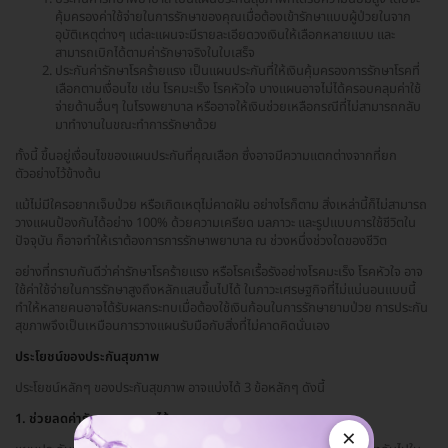
คุ้มครองค่าใช้จ่ายในการรักษาของคุณเมื่อต้องเข้ารักษาแบบผู้ป่วยในจาก
อุบัติเหตุต่างๆ แต่ละแผนจะมีรายละเอียดวงเงินให้เลือกหลายแบบ และ
สามารถเบิกได้ตามค่ารักษาจริงในใบเสร็จ
ประกันค่ารักษาโรคร้ายแรง เป็นแผนประกันที่ให้เงินคุ้มครองการรักษาโรคที่
เลือกตามเงื่อนไข เช่น โรคมะเร็ง โรคหัวใจ บางแผนอาจไม่ได้ครอบคลุมค่าใช้
จ่ายด้านอื่นๆ ในโรงพยาบาล หรืออาจให้เงินช่วยเหลือกรณีที่ไม่สามารถกลับ
มาทำงานในขณะทำการรักษาด้วย
ทั้งนี้ ขึ้นอยู่เงื่อนไขของแผนประกันที่คุณเลือก ซึ่งอาจมีความแตกต่างจากที่ยก
ตัวอย่างไว้ข้างต้น
แม้ไม่มีใครอยากเจ็บป่วย หรือเกิดเหตุไม่คาดฝัน อย่างไรก็ตาม สิ่งเหล่านี้ก็ไม่สามารถ
วางแผนป้องกันได้อย่าง 100% ด้วยความเครียด มลภาวะ และรูปแบบการใช้ชีวิตใน
ปัจจุบัน ก็อาจทำให้เราต้องการการรักษาพยาบาล ณ ช่วงหนึ่งช่วงใดของชีวิต
อย่างที่ทราบกันดีว่าค่ารักษาโรคร้ายแรง หรือโรคเรื้อรังอย่างโรคมะเร็ง โรคหัวใจ อาจ
ใช้ค่าใช้จ่ายในการรักษาสูงถึงหลักแสนขึ้นไปได้ ในภาวะเศรษฐกิจที่ไม่แน่นอนแบบนี้
ทำให้หลายคนอาจได้รับผลกระทบเมื่อต้องใช้เงินก้อนในการรักษายามป่วย การประกัน
สุขภาพจึงเป็นเหมือนการวางแผนรับมือกับสิ่งที่ไม่คาดคิดนั่นเอง
ประโยชน์ของประกันสุขภาพ
ประโยชน์หลักๆ ของประกันสุขภาพ อาจแบ่งได้ 3 ข้อหลักๆ ดังนี้
1. ช่วยลดค่ารักษาพยาบาลได้
×