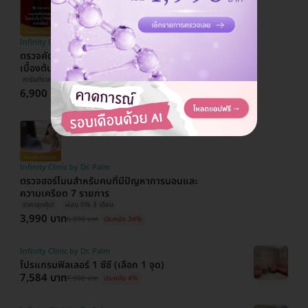
Infinity Clinic by Dr. Palm
ตรวจคัดกรองความเสี่ยงโรคหัวใจและหลอดเลือด
เบื้องต้น (ตรวจค่า TMAO)
การันตีราคาสุดคุ้ม
ผ่อน 0% 4 เดือน
6,900 บาท
10,090 บาท
ประหยัด 32%
Infinity Clinic by Dr. Palm
ตรวจฮอร์โมนสำหรับคนที่มีปัญหาการนอนและ
ความเครียด 7 รายการ
ราคาสุดคุ้ม!
ผ่อน 0% 3 เดือน
3,990 บาท
6,090 บาท
ประหยัด 34%
Infinity Clinic by Dr. Palm
โปรแกรมฟิลเลอร์ 1 ซีซี (เลือก 1 จุด)
7,584 บาท
7,900 บาท
ประหยัด 4%