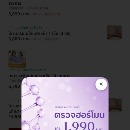
รายการ
ราคาสุดคุ้ม!
ผ่อน 0% 3 เดือน
3,890 บาท
5,800 บาท
ประหยัด 33%
Infinity Clinic by Dr. Palm
โปรแกรมเมโสแฟตหน้า 1 เข็ม (3 ซีซี)
3,800 บาท
4,000 บาท
ประหยัด 5%
Infinity Clinic by Dr. Palm
ตรวจฮอร์โมนแบบเจาะลึก 14 รายการ
คุ้มกว่าซื้อแยก!
ผ่อน 0% 3 เดือน
×
6,790 บาท
11,100 บาท
ประหยัด 39%
Infinity Clinic by Dr. Palm
โปรแกรม HIFU V-Max 1,200 ช็อต (เลือก 1 จุด
แก้ม/เหนียง)
14,550 บาท
20,000 บาท
ประหยัด 27%