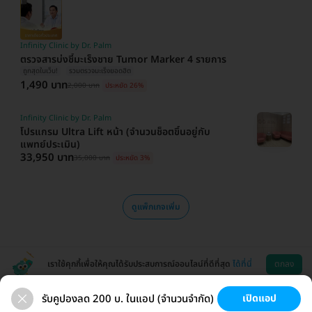
Infinity Clinic by Dr. Palm
ตรวจสารบ่งชี้มะเร็งชาย Tumor Marker 4 รายการ
ถูกสุดในเว็บ!
รวมตรวจมะเร็งยอดฮิต
1,490 บาท
2,000 บาท
ประหยัด 26%
Infinity Clinic by Dr. Palm
โปรแกรม Ultra Lift หน้า (จำนวนช็อตขึ้นอยู่กับ
แพทย์ประเมิน)
33,950 บาท
35,000 บาท
ประหยัด 3%
ดูแพ็กเกจเพิ่ม
เราใช้คุกกี้เพื่อให้คุณได้รับประสบการณ์ออนไลน์ที่ดีที่สุด
ได้ที่นี่
ตกลง
รับคูปองลด 200 บ. ในแอป (จำนวนจำกัด)
เปิดแอป
สุขภาพ
ทำฟัน
ความงาม
ผ่าตัด
ช่วยเหลือ
โหลดแอพ