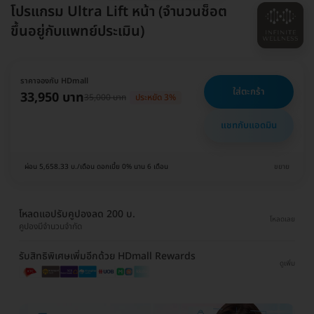
โปรแกรม Ultra Lift หน้า (จำนวนช็อต
ขึ้นอยู่กับแพทย์ประเมิน)
ราคาจองกับ HDmall
ใส่ตะกร้า
33,950 บาท
35,000 บาท
ประหยัด 3%
แชทกับแอดมิน
ผ่อน 5,658.33 บ./เดือน ดอกเบี้ย 0% นาน 6 เดือน
ขยาย
โหลดแอปรับคูปองลด 200 บ.
โหลดเลย
คูปองมีจำนวนจำกัด
รับสิทธิพิเศษเพิ่มอีกด้วย HDmall Rewards
ดูเพิ่ม