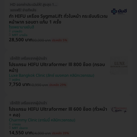
HD ออกค่าประเมินให้! สูงสุด 1000 บ.
จองฟรี! จ่ายทีหลัง
ทำ HIFU เครื่อง SygmaLift ทั่วใบหน้า กระชับบริเวณ
หน้าผาก รอบตา แก้ม 1 ครั้ง
โรงพยาบาลยันฮี
บางพลัด
MRT บางอ้อ
28,500 บาท
30,000 บาท
ประหยัด 5%
เช็กได้! เครื่องจากผู้นำเข้า
โปรแกรม HIFU Ultraformer lll 800 ช็อต (กรอบ
หน้า)
Luxe Bangkok Clinic (ลักซ์ แบงคอก คลินิกเวชกรรม)
จตุจักร
7,750 บาท
10,990 บาท
ประหยัด 29%
เช็กได้! เครื่องจากผู้นำเข้า
โปรแกรม HIFU Ultraformer lll 600 ช็อต (ทั่วหน้า
+ คอ)
Charmmy Clinic (ชาร์มมี่ คลินิกเวชกรรม)
บางเขน
MRT มัยลาภ
14,550 บาท
24,000 บาท
ประหยัด 39%