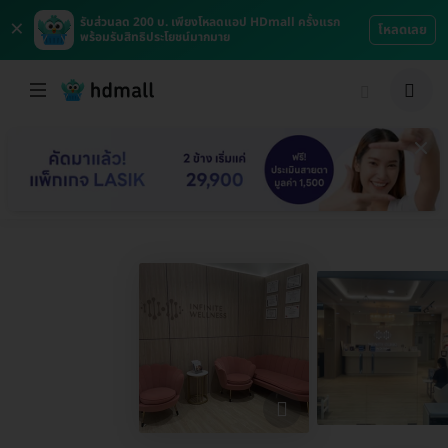
×
รับส่วนลด 200 บ. เพียงโหลดแอป HDmall ครั้งแรก
โหลดเลย
พร้อมรับสิทธิประโยชน์มากมาย