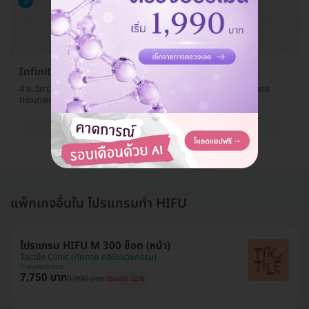
2
Infinity Clinic by Dr. Palm สาขาวิภาวดีรังสิต
4 ซ. วิภาวดีรังสิต 2 แยก 2-1 ถ. วิภาวดีรังสิต แขวงรัชดาภิเษก เขตดินแดง
กรุงเทพมหานคร 10400
ดูรายละเอียด
แพ็กเกจอื่นใน โปรแกรมทำ HIFU
โปรแกรม HIFU M 300 ช็อต (หน้า)
Tactile Clinic (ทัคทาย คลินิกเวชกรรม)
สมุทรปราการ
7,750 บาท
9,990 บาท
ประหยัด 22%