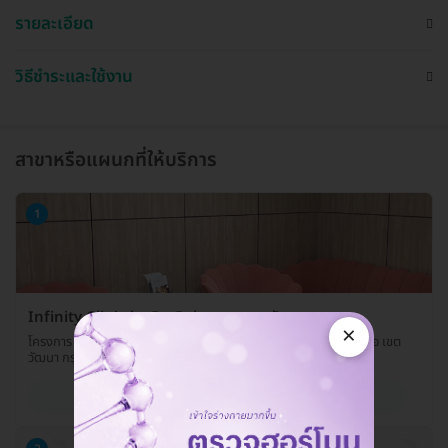
รายละเอียด
วิธีชำระและใช้งาน
สาขาหรือแผนกที่ให้บริการ
1
Infinity Clinic by Dr. Palm สาขาเอกมัย
×
โครงการ Taisin Square 1521/1 ชั้น 1 ถ. สุขุมวิท แขวงพระโขนงเหนือ เขต
วัฒนา กรุงเทพมหานคร 10110
ดูรายละเอียด