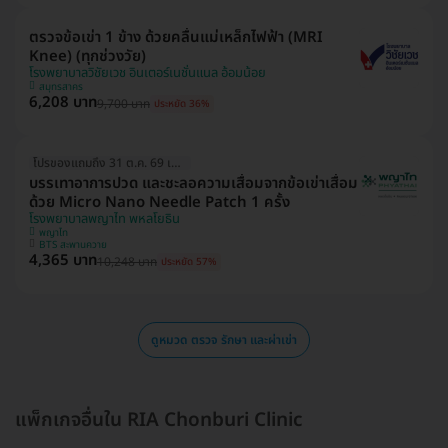
ตรวจข้อเข่า 1 ข้าง ด้วยคลื่นแม่เหล็กไฟฟ้า (MRI
Knee) (ทุกช่วงวัย)
โรงพยาบาลวิชัยเวช อินเตอร์เนชั่นแนล อ้อมน้อย
สมุทรสาคร
6,208 บาท
9,700 บาท
ประหยัด 36%
โปรของแถมถึง 31 ต.ค. 69 เท่านั้น!
บรรเทาอาการปวด และชะลอความเสื่อมจากข้อเข่าเสื่อม
ด้วย Micro Nano Needle Patch 1 ครั้ง
โรงพยาบาลพญาไท พหลโยธิน
พญาไท
BTS สะพานควาย
4,365 บาท
10,248 บาท
ประหยัด 57%
ดูหมวด ตรวจ รักษา และผ่าเข่า
แพ็กเกจอื่นใน RIA Chonburi Clinic