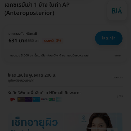
เอกซเรย์เข่า 1 ข้าง ในท่า AP
(Anteroposterior)
ราคาจองกับ HDmall
ใส่ตะกร้า
631 บาท
650 บาท
ประหยัด 3%
ยอดรวม 3,000 บาทขึ้นไป เลือกผ่อน 0% ได้ บอกแอดมินของเราเลย!
ขยาย
โหลดแอปรับคูปองลด 200 บ.
โหลดเลย
คูปองมีจำนวนจำกัด
รับสิทธิพิเศษเพิ่มอีกด้วย HDmall Rewards
ดูเพิ่ม