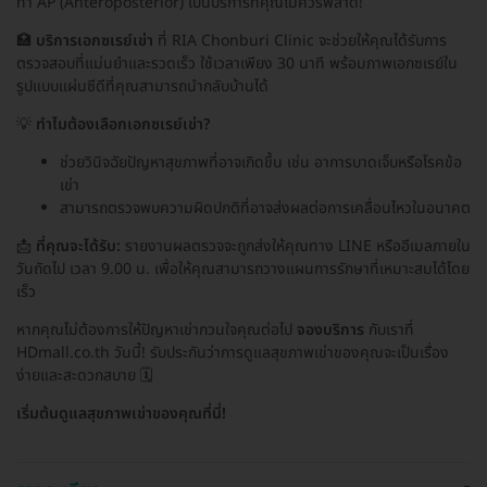
ท่า AP (Anteroposterior) เป็นบริการที่คุณไม่ควรพลาด!
🏥
บริการเอกซเรย์เข่า
ที่ RIA Chonburi Clinic จะช่วยให้คุณได้รับการ
ตรวจสอบที่แม่นยำและรวดเร็ว ใช้เวลาเพียง 30 นาที พร้อมภาพเอกซเรย์ใน
รูปแบบแผ่นซีดีที่คุณสามารถนำกลับบ้านได้
💡
ทำไมต้องเลือกเอกซเรย์เข่า?
ช่วยวินิจฉัยปัญหาสุขภาพที่อาจเกิดขึ้น เช่น อาการบาดเจ็บหรือโรคข้อ
เข่า
สามารถตรวจพบความผิดปกติที่อาจส่งผลต่อการเคลื่อนไหวในอนาคต
📩
ที่คุณจะได้รับ:
รายงานผลตรวจจะถูกส่งให้คุณทาง LINE หรืออีเมลภายใน
วันถัดไป เวลา 9.00 น. เพื่อให้คุณสามารถวางแผนการรักษาที่เหมาะสมได้โดย
เร็ว
หากคุณไม่ต้องการให้ปัญหาเข่ากวนใจคุณต่อไป
จองบริการ
กับเราที่
HDmall.co.th วันนี้! รับประกันว่าการดูแลสุขภาพเข่าของคุณจะเป็นเรื่อง
ง่ายและสะดวกสบาย 🗓️
เริ่มต้นดูแลสุขภาพเข่าของคุณที่นี่!