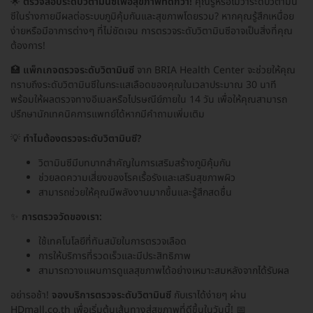
🌟
ตรวจสอบระดับวิตามินซีเพื่อสุขภาพที่ดีกว่า!
คุณรู้หรือไม่ว่าระดับวิตามิน
ซีในร่างกายมีผลต่อระบบภูมิคุ้มกันและสุขภาพโดยรวม? หากคุณรู้สึกเหนื่อย
ง่ายหรือมีอาการต่างๆ ที่ไม่ชัดเจน การตรวจระดับวิตามินซีอาจเป็นสิ่งที่คุณ
ต้องการ!
🏥
แพ็กเกจตรวจระดับวิตามินซี
จาก BRIA Health Center จะช่วยให้คุณ
ทราบถึงระดับวิตามินซีในกระแสเลือดของคุณในเวลาประมาณ 30 นาที
พร้อมให้ผลตรวจทางอีเมลหรือไปรษณีย์ภายใน 14 วัน เพื่อให้คุณสามารถ
ปรึกษานักเทคนิคการแพทย์ได้หากมีคำถามเพิ่มเติม
💡
ทำไมต้องตรวจระดับวิตามินซี?
วิตามินซีมีบทบาทสำคัญในการเสริมสร้างภูมิคุ้มกัน
ช่วยลดความเสี่ยงของโรคเรื้อรังและเสริมสุขภาพผิว
สามารถช่วยให้คุณมีพลังงานมากขึ้นและรู้สึกสดชื่น
✨
การตรวจวัดของเรา:
ใช้เทคโนโลยีที่ทันสมัยในการตรวจเลือด
การให้บริการที่รวดเร็วและมีประสิทธิภาพ
สามารถวางแผนการดูแลสุขภาพได้อย่างเหมาะสมหลังจากได้รับผล
อย่ารอช้า!
จองบริการตรวจระดับวิตามินซี
กับเราได้ง่ายๆ ผ่าน
HDmall.co.th เพื่อเริ่มต้นเส้นทางสู่สุขภาพที่ดีขึ้นในวันนี้! 📅