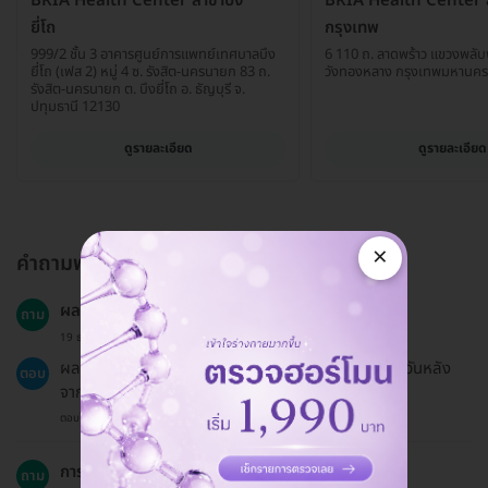
BRIA Health Center สาขาบึง
BRIA Health Center 
ยี่โถ
กรุงเทพ
999/2 ชั้น 3 อาคารศูนย์การแพทย์เทศบาลบึง
6 110 ถ. ลาดพร้าว แขวงพลั
ยี่โถ (เฟส 2) หมู่ 4 ซ. รังสิต-นครนายก 83 ถ.
วังทองหลาง กรุงเทพมหานค
รังสิต-นครนายก ต. บึงยี่โถ อ. ธัญบุรี จ.
ปทุมธานี 12130
ดูรายละเอียด
ดูรายละเอียด
×
คำถามพบบ่อย
ผลการตรวจจะถูกส่งให้เมื่อไหร่?
ถาม
19 ธ.ค. 2024
ผลการตรวจจะถูกส่งทางอีเมลหรือไปรษณีย์ภายใน 14 วันหลัง
ตอบ
จากการตรวจ
ตอบโดยทีมงาน HD
การตรวจระดับวิตามินซีมีอัตราความสำเร็จอย่างไร?
ถาม