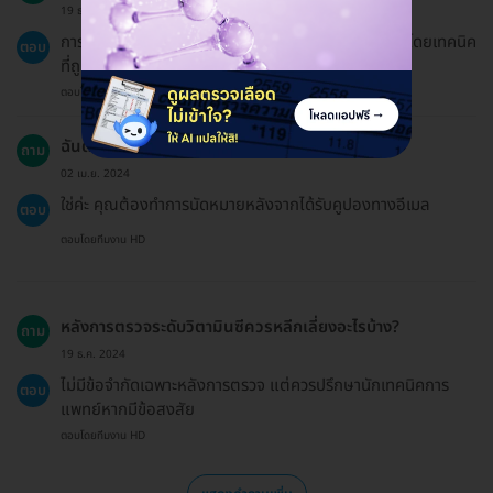
19 ธ.ค. 2024
การตรวจระดับวิตามินซีมีความแม่นยำสูงหากดำเนินการโดยเทคนิค
ตอบ
ที่ถูกต้อง
ตอบโดยทีมงาน HD
ฉันต้องมีการนัดหมายล่วงหน้าหรือไม่?
ถาม
02 เม.ย. 2024
ใช่ค่ะ คุณต้องทำการนัดหมายหลังจากได้รับคูปองทางอีเมล
ตอบ
ตอบโดยทีมงาน HD
หลังการตรวจระดับวิตามินซีควรหลีกเลี่ยงอะไรบ้าง?
ถาม
19 ธ.ค. 2024
ไม่มีข้อจำกัดเฉพาะหลังการตรวจ แต่ควรปรึกษานักเทคนิคการ
ตอบ
แพทย์หากมีข้อสงสัย
ตอบโดยทีมงาน HD