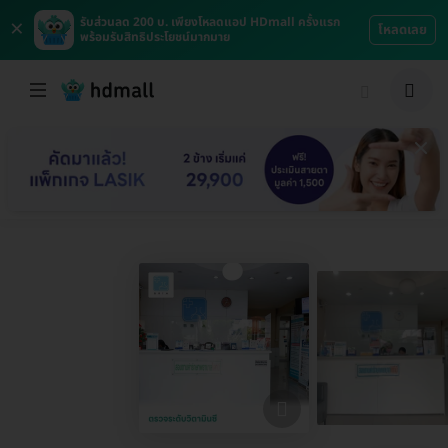
×
รับส่วนลด 200 บ. เพียงโหลดแอป HDmall ครั้งแรก
โหลดเลย
พร้อมรับสิทธิประโยชน์มากมาย