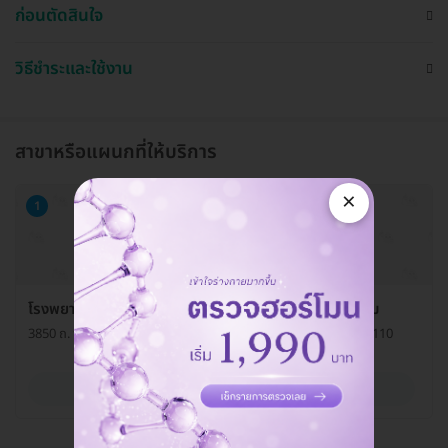
ก่อนตัดสินใจ
วิธีชำระและใช้งาน
สาขาหรือแผนกที่ให้บริการ
×
1
โรงพยาบาลวิมุต-เทพธารินทร์ พระราม 4 คลินิกอายุรกรรม
3850 ถ. พระราม 4 แขวงพระโขนง เขตคลองเตย กรุงเทพมหานคร 10110
ดูรายละเอียด