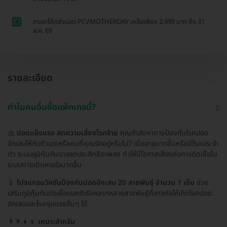
4
กรอกโค้ดส่วนลด PCVMOTHERDAY เหลือเพียง 2,999 บาท ถึง 31
ส.ค. 69
รายละเอียด
ทำไมคนอื่นซื้อแพ็กเกจนี้?
🫁
ปอดแข็งแรง ลดความเสี่ยงโรคร้าย
คุณกำลังหาทางป้องกันโรคปอด
อักเสบให้กับตัวเองหรือคนที่คุณรักอยู่หรือไม่? เมื่ออายุมากขึ้นหรือมีโรคประจำ
ตัว ระบบภูมิคุ้มกันอาจลดประสิทธิภาพลง ทำให้มีโอกาสเสี่ยงต่อการติดเชื้อใน
ระบบทางเดินหายใจมากขึ้น
💉
โปรแกรมวัคซีนป้องกันปอดอักเสบ 20 สายพันธุ์ จำนวน 1 เข็ม
ช่วย
เสริมภูมิคุ้มกันต่อเชื้อแบคทีเรียหลากหลายสายพันธุ์ที่อาจก่อให้เกิดโรคปอด
อักเสบและโรครุนแรงอื่นๆ ได้
👨‍👩‍👧‍👦
เหมาะสำหรับ