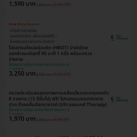
1,590 บาท
7,080 บาท
ประหยัด 78%
การันตี ราคาสุดคุ้ม
แนะนำต่อเนื่อง เพื่อผลลัพธ์ที่ดีกว่า
ซื้อพร้อมตรวจร่างกาย ชัวร์กว่า
โปรแกรมไฮเปอร์แบริค (HBOT) บำบัดด้วย
ออกซิเจนบริสุทธิ์ 90 นาที 1 ครั้ง พร้อมตรวจ
ร่างกาย
โรงพยาบาลวิมุต-เทพธารินทร์ พระราม 4
คลองเตย
3,250 บาท
8,730 บาท
ประหยัด 63%
ตรวจประเมินสมรรถภาพการเคลื่อนไหวและการทรงตัว
8 รายการ (15 ปีขึ้นไป) ฟรี! โปรแกรมบรรเทาอาการ
ปวด ด้วยคลื่นอัลตราซาวด์ (Ultrasound Therapy)
โรงพยาบาลวิมุต-เทพธารินทร์ พระราม 4
คลองเตย
1,970 บาท
2,080 บาท
ประหยัด 5%