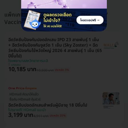
แพ็กเกจอื่นใน ฉีดวัคซีนปอดอักเสบ (IPD&PCV
Vaccine)
ฉีดวัคซีนป้องกันปอดอักเสบ IPD 23 สายพันธุ์ 1 เข็ม
+ ฉีดวัคซีนป้องกันงูสวัด 1 เข็ม (Sky Zoster) + ฉีด
วัคซีนป้องกันไข้หวัดใหญ่ 2026 4 สายพันธุ์ 1 เข็ม (65
ปีขึ้นไป)
โรงพยาบาลสหวิทยาการมะลิ
บางบอน
10,185 บาท
10,500 บาท
ประหยัด 3%
HDmall คัดมาให้แล้ว
ซื้อกับ HDmall คุ้มชัวร์
ฉีดวัคซีนปอดอักเสบสำหรับผู้มีอายุ 18 ปีขึ้นไป
โปรขายดี! HDmall แนะนำ
3,199 บาท
4,911 บาท
ประหยัด 35%