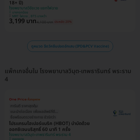
18+ ปี)
โรงพยาบาลวิชัยเวช แยกไฟฉาย
บางกอกน้อย
MRT ไฟฉาย , BTS บางหว้า
3,199 บาท
4,100 บาท
ประหยัด 20%
ดูหมวด ฉีดวัคซีนปอดอักเสบ (IPD&PCV Vaccine)
แพ็กเกจอื่นใน โรงพยาบาลวิมุต-เทพธารินทร์ พระราม
4
การันตี ราคาสุดคุ้ม
แนะนำต่อเนื่อง เพื่อผลลัพธ์ที่ดีกว่า
ซื้อพร้อมตรวจร่างกาย ชัวร์กว่า
โปรแกรมไฮเปอร์แบริค (HBOT) บำบัดด้วย
ออกซิเจนบริสุทธิ์ 60 นาที 1 ครั้ง
โรงพยาบาลวิมุต-เทพธารินทร์ พระราม 4
คลองเตย