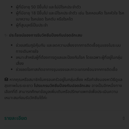
ผู้ที่มีอายุ 50 ปีขึ้นไป และไม่มีโรคประจำตัว
ผู้ที่มีอายุ 18 ปีขึ้นไป และมีโรคประจำตัว เช่น โรคหอบหืด โรคหัวใจ โรค
เบาหวาน โรคปอด โรคตับ หรือโรคไต
ผู้ที่สูบบุหรี่เป็นประจำ
✨
ประโยชน์ของการรับวัคซีนป้องกันปอดอักเสบ
ช่วยเสริมภูมิคุ้มกัน และลดความเสี่ยงจากการติดเชื้อรุนแรงในระบบ
ทางเดินหายใจ
เหมาะสำหรับผู้ที่ต้องการดูแลและป้องกันโรค โดยเฉพาะผู้ที่อยู่ในกลุ่ม
เสี่ยง
ช่วยลดโอกาสเกิดอาการรุนแรงและภาวะแทรกซ้อนจากการติดเชื้อ
🏥 หากคุณหรือสมาชิกในครอบครัวอยู่ในกลุ่มเสี่ยง หรือกำลังมองหาวิธีดูแล
สุขภาพในระยะยาว
โปรแกรมวัคซีนป้องกันปอดอักเสบ
อาจเป็นอีกหนึ่งทาง
เลือกที่ดี สามารถศึกษาข้อมูลเพิ่มเติมหรือปรึกษาแพทย์เพื่อประเมินความ
เหมาะสมก่อนรับวัคซีนได้ค่ะ
รายละเอียด