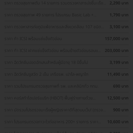
ราคา ตรวจสุขภาพตับ 14 รายการ รวมตรวจหาสารบ่งชี้มะเร็ง
2,290 บาท
ตับ และตรวจหาภูมิคุ้มกันไวรัสตับอักเสบ สำหรับผู้ที่อายุ 8 ปีขึ้น
ไป
ราคา ตรวจสุขภาพ 49 รายการ โปรแกรม Basic Lab +
1,790 บาท
Cancer Marker (ผู้ชาย)
ราคา ตรวจหาสารก่อภูมิแพ้อาหารและสิ่งแวดล้อม 107 ชนิด
3,100 บาท
(IgE Test) ด้วยวิธีเจาะเลือด
ราคา ทำ ICSI พร้อมแช่แข็งตัวอ่อน
157,000 บาท
ราคา ทำ ICSI ฝากแช่แข็งตัวอ่อน พร้อมย้ายตัวอ่อนรอบแช่
203,000 บาท
แข็ง 1 ครั้ง
ราคา ฉีดวัคซีนปอดอักเสบสำหรับผู้มีอายุ 18 ปีขึ้นไป
3,199 บาท
ราคา ฉีดวัคซีนงูสวัด 2 เข็ม เครือรพ. เปาโล-พญาไท
11,490 บาท
ราคา รวมโปรแกรมตรวจสุขภาพที่ รพ. และคลินิกทั่ว กทม.
690 บาท
ราคา คอร์สทำไฮเปอร์แบริก (HBOT) ฟื้นฟูร่างกายด้วย
12,500 บาท
ออกซิเจนบริสุทธิ์ 60 นาที 10 ครั้ง
ราคา มัดรวมโปรตรวจมะเร็งผู้หญิงราคาดีที่สุดบนเว็บ! (ตรวจ
900 บาท
มะเร็งปากมดลูก, ตรวจมะเร็งเต้านม, อัลตราซาวด์มดลูกและรังไข่)
ราคา โปรแกรมตรวจภาวะไวต่ออาหาร 200+ รายการ ราคา
10,600 บาท
พิเศษ ด่วนจำนวนจำกัด