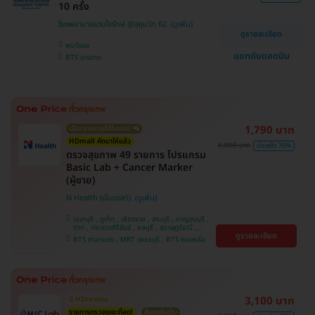
10 ครั้ง
โรงพยาบาลรวมใจรักษ์ @สุขุมวิท 62
ดูรายละเอียด
พระโขนง
แชทกับแอดมิน
BTS บางจาก
1,790 บาท
เลือกรายการได้ในแอป 📲
HDmall คัดมาให้แล้ว
6,000 บาท
ประหยัด 70%
ตรวจสุขภาพ 49 รายการ โปรแกรม
Basic Lab + Cancer Marker
(ผู้ชาย)
N Health (เอ็นเฮลท์)
นนทบุรี , ภูเก็ต , เชียงราย , สระบุรี , กาญจนบุรี ,
ตาก , ประจวบคีรีขันธ์ , ชลบุรี , สุราษฎร์ธานี ,
ดูรายละเอียด
บางรัก , นครสวรรค์ , บางแค , ห้วยขวาง , สงขลา ,
BTS ศาลาแดง , MRT เพชรบุรี , BTS ทองหล่อ
ปทุมธานี , สมุทรปราการ , สมุทรสาคร , ชุมพร ,
นครราชสีมา , สุพรรณบุรี , ขอนแก่น , แพร่ ,
นครศรีธรรมราช , เชียงใหม่ , พิษณุโลก , ระยอง ,
จันทบุรี , อุบลราชธานี , พระนครศรีอยุธยา , สุราษฎ์
ธานี , อุดรธานี , ปราจีนบุรี , กระบี่
3,100 บาท
มี HDreview
รายการตรวจเยอะที่สุด!
คุ้มสุดในเว็บ