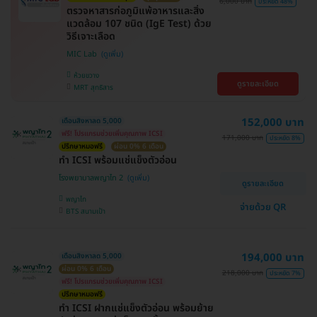
6,000 บาท
ประหยัด 48%
ตรวจหาสารก่อภูมิแพ้อาหารและสิ่ง
แวดล้อม 107 ชนิด (IgE Test) ด้วย
วิธีเจาะเลือด
MIC Lab
ห้วยขวาง
ดูรายละเอียด
MRT สุทธิสาร
152,000 บาท
เดือนสิงหาลด 5,000
ฟรี! โปรแกรมช่วยเพิ่มคุณภาพ ICSI
171,000 บาท
ประหยัด 8%
ปรึกษาหมอฟรี
ผ่อน 0% 6 เดือน
ทำ ICSI พร้อมแช่แข็งตัวอ่อน
โรงพยาบาลพญาไท 2
ดูรายละเอียด
พญาไท
จ่ายด้วย QR
BTS สนามเป้า
194,000 บาท
เดือนสิงหาลด 5,000
ผ่อน 0% 6 เดือน
218,000 บาท
ประหยัด 7%
ฟรี! โปรแกรมช่วยเพิ่มคุณภาพ ICSI
ปรึกษาหมอฟรี
ทำ ICSI ฝากแช่แข็งตัวอ่อน พร้อมย้าย