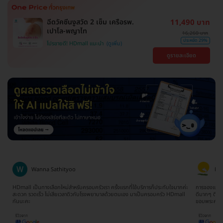
ฉีดวัคซีนงูสวัด 2 เข็ม เครือรพ.
11,490 บาท
เปาโล-พญาไท
16,260 บาท
ประหยัด 29%
โปรขายดี! HDmall แนะนำ
ดูรายละเอียด
Wanna Sathityoo
Ra
ีก
HDmall เป็นทางเลือกใหม่สำหรับครอบครัวเรา ครั้งแรกที่ใช้บริการก็ประทับใจมากค่ะ
การจองแพ็คเ
ใจ
สะดวก รวดเร็ว ไม่เสียเวลาดิวกับโรงพยาบาลด้วยตนเอง มาเป็นครอบครัว HDmall
ดีมากๆ ติดต
กันนะคะ
ขอบพระคุณ