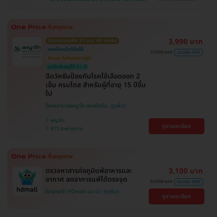
ถึงบ้าน , ราชเทวี , คลองเตย , ตลิ่งชัน
เป้า , BTS อุดมสุข , BTS บางนา , BTS บางหว้า ,
MRT บางไผ่ , MRT บางหว้า , BTS ปุณณวิถี , BTS
ศรีนครินทร์ , BTS พญาไท , BTS สะพานควาย
3,990 บาท
โปรของแถมถึง 31 ต.ค. 69 เท่านั้น!
เคยเป็นแล้วก็ฉีดได้
7,200 บาท
ประหยัด 45%
ฉีดเลย ไม่ต้องตรวจภูมิ
ภูมิคุ้มกันอยู่ได้ 5+ ปี
ฉีดวัคซีนป้องกันโรคไข้เลือดออก 2
เข็ม ครบโดส สำหรับผู้ที่อายุ 15 ปีขึ้น
ไป
โรงพยาบาลพญาไท พหลโยธิน
พญาไท
ดูรายละเอียด
BTS สะพานควาย
ตรวจหาสารก่อภูมิแพ้อาหารและ
3,100 บาท
อากาศ ลดอาการแพ้ได้ตรงจุด
6,000 บาท
ประหยัด 48%
โปรขายดี! HDmall แนะนำ
ดูรายละเอียด