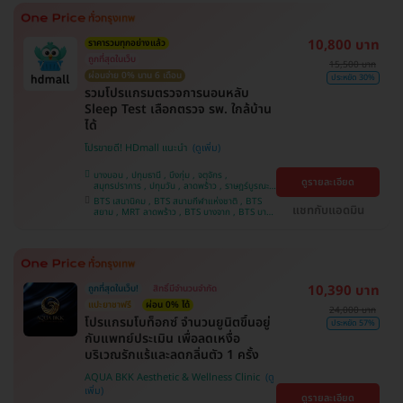
10,800 บาท
ราคารวมทุกอย่างแล้ว
ถูกที่สุดในเว็บ
15,500 บาท
ผ่อนจ่าย 0% นาน 6 เดือน
ประหยัด 30%
รวมโปรแกรมตรวจการนอนหลับ
Sleep Test เลือกตรวจ รพ. ใกล้บ้าน
ได้
โปรขายดี! HDmall แนะนำ
บางบอน , ปทุมธานี , บึงกุ่ม , จตุจักร ,
ดูรายละเอียด
สมุทรปราการ , ปทุมวัน , ลาดพร้าว , ราษฎร์บูรณะ ,
คันนายาว , จอมทอง , พระโขนง , ภาษีเจริญ ,
BTS เสนานิคม , BTS สนามกีฬาแห่งชาติ , BTS
บางรัก , พญาไท , หนองแขม , คลองเตย , บริการ
แชทกับแอดมิน
สยาม , MRT ลาดพร้าว , BTS บางจาก , BTS บาง
ถึงบ้าน , บางนา , ราชเทวี , ตลิ่งชัน
หว้า , MRT บางไผ่ , MRT บางหว้า , BTS สนามเป้า
, BTS ปุณณวิถี , BTS อุดมสุข , BTS บางนา , BTS
พญาไท , BTS สะพานควาย , BTS ศรีนครินทร์
10,390 บาท
ถูกที่สุดในเว็บ!
สิทธิ์มีจำนวนจำกัด
แปะยาชาฟรี
ผ่อน 0% ได้
24,000 บาท
​โปรแกรมโบท็อกซ์ จำนวนยูนิตขึ้นอยู่
ประหยัด 57%
กับแพทย์ประเมิน เพื่อลดเหงื่อ
บริเวณรักแร้และลดกลิ่นตัว 1 ครั้ง
AQUA BKK Aesthetic & Wellness Clinic
ดูรายละเอียด