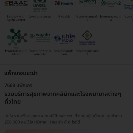
Bangkok Anti-
โรงพยาบาลนครธน
N Health
โรงพยาบาลพญาไท
โรงพยาบาลพญาไท
โรงพย
Aging Center
1
2
โรงพยาบาลพญาไท
โรงพยาบาลพญาไท
โรงพยาบาลเปาโล
โรงพยาบาลนวมินทร์
ศรีราชา
พหลโยธิน
เกษตร
9
แพ็กเกจแนะนำ
7668 แพ็กเกจ
รวมบริการสุขภาพจากคลินิกและโรงพยาบาลต่างๆ
ทั่วไทย
อุ่นใจ รวมบริการสุขภาพจากคลินิกและ รพ. ทั่วไทยอยู่ในมือคุณ ลูกค้ากว่า
250,000 คนไว้ใจ HDmall Health ดี อะไรก็ดี