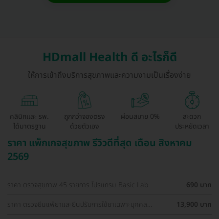
HDmall Health ดี อะไรก็ดี
ให้การเข้าถึงบริการสุขภาพและความงามเป็นเรื่องง่าย
คลินิกและ รพ.
ถูกกว่าจองตรง
ผ่อนสบาย 0%
สะดวก
ได้มาตรฐาน
ด้วยตัวเอง
ประหยัดเวลา
ราคา แพ็กเกจสุขภาพ รีวิวดีที่สุด เดือน สิงหาคม
2569
ราคา ตรวจสุขภาพ 45 รายการ โปรแกรม Basic Lab
690 บาท
ราคา ตรวจยีนแพ้ยาและยีนปรับการใช้ยาเฉพาะบุคคล
13,900 บาท
Pharmacogenetics Profile (Guideline-Based)