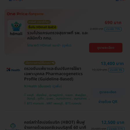
690 บาท
การันตี ราคาดีที่สุด
ซื้อกับ HDmall คุ้มชัวร์
2,400 บาท
ประหยัด 71%
รวมโปรแกรมตรวจสุขภาพที่ รพ. และ
คลินิกทั่ว กทม.
โปรขายดี! HDmall แนะนำ
ดูรายละเอียด
13,400 บาท
เลือกรายการได้ในแอป 📲
ตรวจยีนแพ้ยาและยีนปรับการใช้ยา
15,320 บาท
ประหยัด 9%
เฉพาะบุคคล Pharmacogenetics
Profile (Guideline-Based)
N Health (เอ็นเฮลท์)
ดูรายละเอียด
ชลบุรี , เชียงใหม่ , สุราษฎร์ธานี , ระยอง , พิษณุโลก ,
จันทบุรี , ภูเก็ต , ชุมพร , สมุทรปราการ , สมุทรสาคร ,
จ่ายด้วย QR
นครราชสีมา , สุพรรณบุรี , ขอนแก่น , ปราจีนบุรี ,
BTS ศาลาแดง , MRT เพชรบุรี , BTS ทองหล่อ
ปทุมธานี , กาญจนบุรี , บางรัก , กระบี่ , เชียงราย ,
แพร่ , อุดรธานี , นครศรีธรรมราช , นนทบุรี ,
นครสวรรค์ , อุบลราชธานี , บางแค , สระบุรี , ห้วยขวาง
, สงขลา , ตาก , สุราษฎ์ธานี , ประจวบคีรีขันธ์ ,
พระนครศรีอยุธยา
คอร์สทำไฮเปอร์แบริก (HBOT) ฟื้นฟู
12,500 บาท
ร่างกายด้วยออกซิเจนบริสุทธิ์ 60 นาที
25,685 บาท
ประหยัด 51%