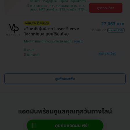
จอมทอง , ราษฎร์บูรณะ , ปทุมวัน , สมุทรปราการ ,
ลาดพร้าว , พญาไท , ภาษีเจริญ , พระโขนง , บางรัก
BTS เสนานิคม , BTS สนามกีฬาแห่งชาติ , BTS
ดูรายละเอียด
, หนองแขม , บริการถึงบ้าน , ราชเทวี , บางนา ,
สยาม , MRT ลาดพร้าว , BTS สนามเป้า , BTS บาง
คลองเตย , ตลิ่งชัน
หว้า , MRT บางไผ่ , MRT บางหว้า , BTS บางจาก ,
BTS ปุณณวิถี , BTS พญาไท , BTS อุดมสุข , BTS
บางนา , BTS ศรีนครินทร์ , BTS สะพานควาย
27,063 บาท
ผ่อน 0% ได้ 6 เดือน
ขริบหนังหุ้มปลาย Laser Sleeve
35,900 บาท
ประหยัด 25%
Technique แบบไร้ปมไหม
MediPrime Clinic (เมดิไพร์ม คลินิก)
ปทุมวัน
ดูรายละเอียด
BTS สยาม
ดูแพ็กเกจเพิ่ม
แอดมินพร้อมดูแลคุณทุกวันทางไลน์
คุยกับแอดมิน ฟรี!