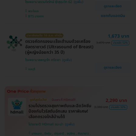
โรงพยาบาลรวมใจรักษ์ @สุขุมวิท 62
ดูรายละเอียด
พระโขนง
แชทกับแอดมิน
BTS บางจาก
1,673 บาท
ราคาพิเศษถึง 16 ส.ค. เท่านั้น
ตรวจคัดกรองมะเร็งเต้านมด้วยเครื่อง
3,470 บาท
ประหยัด 52%
อัลตราซาวด์ (Ultrasound of Breast)
(ผู้หญิงน้อยกว่า 35 ปี)
โรงพยาบาลพญาไท ศรีราชา
ดูรายละเอียด
ชลบุรี
2,290 บาท
ถูกที่สุดในเว็บ!
มีเฉพาะที่ HDmall!
รวมโปรตรวจสุขภาพตับและฉีดวัคซีน
3,380 บาท
ประหยัด 32%
ป้องกันไวรัสตับอักเสบ ราคาพิเศษ!
เลือกตรวจใกล้บ้านได้
โปรขายดี! HDmall แนะนำ
บางบอน , บึงกุ่ม , ปทุมธานี , จตุจักร , คันนายาว ,