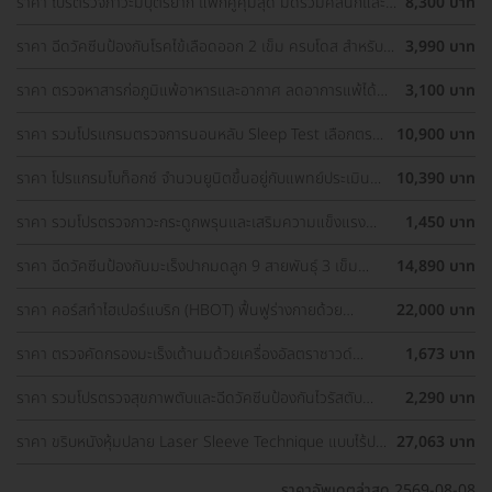
ราคา โปรตรวจภาวะมีบุตรยาก แพ็กคู่คุ้มสุด มัดรวมคลินิกและ
8,300 บาท
รพ. ทั่วกรุงเทพ ราคาพิเศษ
ราคา ฉีดวัคซีนป้องกันโรคไข้เลือดออก 2 เข็ม ครบโดส สำหรับผู้
3,990 บาท
ที่อายุ 15 ปีขึ้นไป
ราคา ตรวจหาสารก่อภูมิแพ้อาหารและอากาศ ลดอาการแพ้ได้
3,100 บาท
ตรงจุด
ราคา รวมโปรแกรมตรวจการนอนหลับ Sleep Test เลือกตรวจ
10,900 บาท
รพ. ใกล้บ้านได้
ราคา ​โปรแกรมโบท็อกซ์ จำนวนยูนิตขึ้นอยู่กับแพทย์ประเมิน
10,390 บาท
เพื่อลดเหงื่อบริเวณรักแร้และลดกลิ่นตัว 1 ครั้ง
ราคา รวมโปรตรวจภาวะกระดูกพรุนและเสริมความแข็งแรง
1,450 บาท
กระดูก เลือกตรวจได้ใกล้บ้าน
ราคา ฉีดวัคซีนป้องกันมะเร็งปากมดลูก 9 สายพันธุ์ 3 เข็ม
14,890 บาท
สำหรับผู้ที่มีอายุ 15 ปีขึ้น ราคาพิเศษ
ราคา คอร์สทำไฮเปอร์แบริก (HBOT) ฟื้นฟูร่างกายด้วย
22,000 บาท
ออกซิเจนบริสุทธิ์ 90 นาที 10 ครั้ง
ราคา ตรวจคัดกรองมะเร็งเต้านมด้วยเครื่องอัลตราซาวด์
1,673 บาท
(Ultrasound of Breast) (ผู้หญิงน้อยกว่า 35 ปี)
ราคา รวมโปรตรวจสุขภาพตับและฉีดวัคซีนป้องกันไวรัสตับ
2,290 บาท
อักเสบ ราคาพิเศษ! เลือกตรวจใกล้บ้านได้
ราคา ขริบหนังหุ้มปลาย Laser Sleeve Technique แบบไร้ปม
27,063 บาท
ไหม
ราคาอัพเดตล่าสุด 2569-08-08