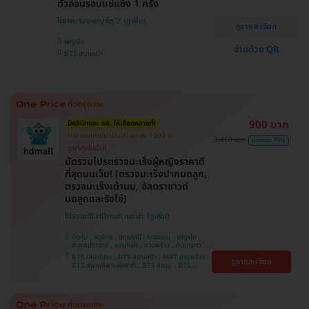
ตัวอ่อนรอบแช่แข็ง 1 ครั้ง
โรงพยาบาลพญาไท 2
ดูรายละเอียด
พญาไท
จ่ายด้วย QR
BTS สนามเป้า
900 บาท
มีคลินิกและ รพ. ให้เลือกหลายที่!
HD ออกค่าประเมินให้! สูงสุด 1500 บ.
3,450 บาท
ประหยัด 74%
ถูกที่สุดในเว็บ!
มัดรวมโปรตรวจมะเร็งผู้หญิงราคาดี
ที่สุดบนเว็บ! (ตรวจมะเร็งปากมดลูก,
ตรวจมะเร็งเต้านม, อัลตราซาวด์
มดลูกและรังไข่)
โปรขายดี! HDmall แนะนำ
บึงกุ่ม , จตุจักร , ปทุมธานี , บางบอน , พญาไท ,
สมุทรปราการ , จอมทอง , ลาดพร้าว , คันนายาว ,
ปทุมวัน , พระโขนง , ราษฎร์บูรณะ , ภาษีเจริญ ,
BTS เสนานิคม , BTS สนามเป้า , MRT ลาดพร้าว ,
ดูรายละเอียด
หนองแขม , ราชเทวี , ตลิ่งชัน , คลองเตย , บริการ
BTS สนามกีฬาแห่งชาติ , BTS สยาม , BTS
ถึงบ้าน , บางนา
บางจาก , BTS บางหว้า , MRT บางไผ่ , MRT บาง
หว้า , BTS ศรีนครินทร์ , BTS พญาไท , BTS
สะพานควาย , BTS ปุณณวิถี , BTS อุดมสุข , BTS
บางนา