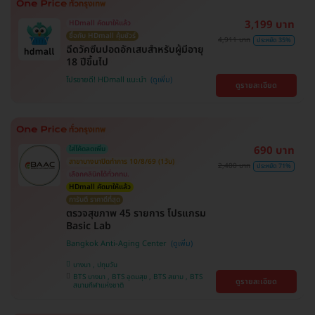
3,199 บาท
HDmall คัดมาให้แล้ว
ซื้อกับ HDmall คุ้มชัวร์
4,911 บาท
ประหยัด 35%
ฉีดวัคซีนปอดอักเสบสำหรับผู้มีอายุ
18 ปีขึ้นไป
โปรขายดี! HDmall แนะนำ
ดูรายละเอียด
690 บาท
ใส่โค้ดลดเพิ่ม
สาขาบางนาปิดทำการ 10/8/69 (1วัน)
2,400 บาท
ประหยัด 71%
เลือกคลินิกได้ทั่วกทม.
HDmall คัดมาให้แล้ว
การันตี ราคาดีที่สุด
ตรวจสุขภาพ 45 รายการ โปรแกรม
Basic Lab
Bangkok Anti-Aging Center
บางนา , ปทุมวัน
BTS บางนา , BTS อุดมสุข , BTS สยาม , BTS
ดูรายละเอียด
สนามกีฬาแห่งชาติ