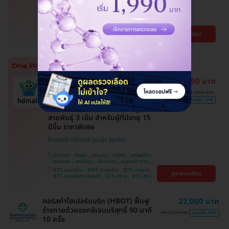
โปรขายดี! HDmall แนะนำ
บึงกุ่ม , จตุจักร , บางบอน , ปทุมธานี , คันนายาว ,
ปทุมวัน , จอมทอง , สมุทรปราการ , ลาดพร้าว ,
ราษฎร์บูรณะ , พระโขนง , พญาไท , ภาษีเจริญ ,
BTS เสนานิคม , BTS สนามกีฬาแห่งชาติ , BTS
ดูรายละเอียด
บริการถึงบ้าน , หนองแขม , บางรัก , บางนา ,
สยาม , MRT ลาดพร้าว , BTS บางจาก , BTS
ราชเทวี , ตลิ่งชัน , คลองเตย
สนามเป้า , BTS บางหว้า , MRT บางไผ่ , MRT บาง
หว้า , BTS ปุณณวิถี , BTS อุดมสุข , BTS บางนา ,
BTS พญาไท , BTS ศรีนครินทร์ , BTS สะพานควาย
14,890 บาท
ทำนัดง่าย ได้คิวรวดเร็ว
มี HDreview
ขายดีมาก
31,000 บาท
ถูกที่สุดในเว็บ
ประหยัด 52%
ฉีดวัคซีนป้องกันมะเร็งปากมดลูก 9
สายพันธุ์ 3 เข็ม สำหรับผู้ที่มีอายุ 15
ปีขึ้น ราคาพิเศษ
โปรขายดี! HDmall แนะนำ
ปทุมธานี , บึงกุ่ม , บางบอน , จตุจักร , ลาดพร้าว ,
จอมทอง , พระโขนง , คันนายาว , สมุทรปราการ ,
ปทุมวัน , พญาไท , หนองแขม , บางรัก ,
BTS เสนานิคม , MRT ลาดพร้าว , BTS บางจาก ,
ดูรายละเอียด
ราษฎร์บูรณะ , ภาษีเจริญ , ราชเทวี , บริการถึงบ้าน ,
BTS สนามกีฬาแห่งชาติ , BTS สยาม , BTS สนาม
บางนา , ตลิ่งชัน , คลองเตย
เป้า , BTS บางหว้า , MRT บางไผ่ , MRT บางหว้า ,
BTS พญาไท , BTS ปุณณวิถี , BTS อุดมสุข , BTS
บางนา , BTS สะพานควาย , BTS ศรีนครินทร์
คอร์สทำไฮเปอร์แบริก (HBOT) ฟื้นฟู
22,000 บาท
ร่างกายด้วยออกซิเจนบริสุทธิ์ 90 นาที
46,572 บาท
ประหยัด 53%
10 ครั้ง