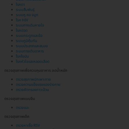
โรคตา
ระบบสืบพันธุ์
ระบบหู คอ จมูก
โรค HIV
ระบบทางเดินหายใจ
โรคปอด
ระบบกระดูกและข้อ
ระบบภูมิคุ้มกัน
ระบบประสาทและสมอง
ระบบทางเดินอาหาร
โรคไขมัน
โรคหัวใจและหลอดเลือด
ตรวจสุขภาพเพื่อควบคุมอาหาร ลดน้ำหนัก
ตรวจสุขภาพนักเพาะกาย
ตรวจความแข็งแรงของร่างกาย
ตรวจคัดกรองภาวะอ้วน
ตรวจสุขภาพแบบจีน
ตรวจแมะ
ตรวจสุขภาพเด็ก
ตรวจหาเชื้อ RSV