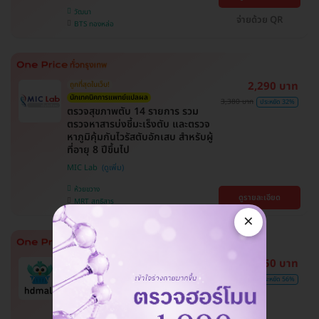
วัฒนา
จ่ายด้วย QR
BTS ทองหล่อ
2,290 บาท
ถูกที่สุดในเว็บ!
นักเทคนิคการแพทย์แปลผล
3,380 บาท
ประหยัด 32%
ตรวจสุขภาพตับ 14 รายการ รวม
ตรวจหาสารบ่งชี้มะเร็งตับ และตรวจ
หาภูมิคุ้มกันไวรัสตับอักเสบ สำหรับผู้
ที่อายุ 8 ปีขึ้นไป
MIC Lab
ห้วยขวาง
ดูรายละเอียด
MRT สุทธิสาร
×
1,450 บาท
รวมปรึกษาแพทย์
ถูกที่สุดในเว็บ
รวมโปรตรวจภาวะกระดูกพรุนและ
3,300 บาท
ประหยัด 56%
เสริมความแข็งแรงกระดูก เลือกตรวจ
ได้ใกล้บ้าน