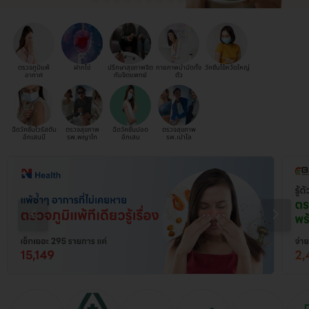
ตรวจภูมิแพ้
ฝากไข่
ปรึกษาสุขภาพจิต
กายภาพบำบัดทั้ง
วัคซีนไข้หวัดใหญ่
อากาศ
กับจิตแพทย์
ตัว
ฉีดวัคซีนไวรัสตับ
ตรวจสุขภาพ
ฉีดวัคซีนปอด
ตรวจสุขภาพ
อักเสบบี
รพ.พญาไท
อักเสบ
รพ.เปาโล