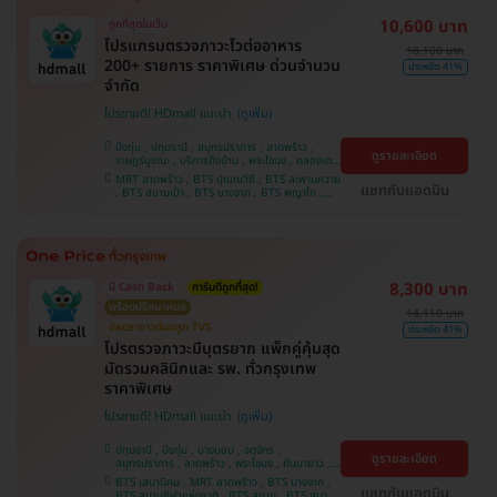
10,600 บาท
ถูกที่สุดในเว็บ
โปรแกรมตรวจภาวะไวต่ออาหาร
18,100 บาท
200+ รายการ ราคาพิเศษ ด่วนจำนวน
ประหยัด 41%
จำกัด
โปรขายดี! HDmall แนะนำ
บึงกุ่ม , ปทุมธานี , สมุทรปราการ , ลาดพร้าว ,
ดูรายละเอียด
ราษฎร์บูรณะ , บริการถึงบ้าน , พระโขนง , คลองเตย
, พญาไท , บางบอน , คันนายาว , ราชเทวี , จตุจักร ,
MRT ลาดพร้าว , BTS ปุณณวิถี , BTS สะพานควาย
ปทุมวัน , จอมทอง , ภาษีเจริญ , หนองแขม , บางรัก
แชทกับแอดมิน
, BTS สนามเป้า , BTS บางจาก , BTS พญาไท ,
, บางนา , ตลิ่งชัน
BTS เสนานิคม , BTS สนามกีฬาแห่งชาติ , BTS
สยาม , BTS บางหว้า , MRT บางไผ่ , MRT บางหว้า
, BTS อุดมสุข , BTS บางนา , BTS ศรีนครินทร์
8,300 บาท
มี Cash Back
การันตีถูกที่สุด!
พร้อมปรึกษาหมอ
14,110 บาท
อัลตราซาวด์มดลูก TVS
ประหยัด 41%
โปรตรวจภาวะมีบุตรยาก แพ็กคู่คุ้มสุด
มัดรวมคลินิกและ รพ. ทั่วกรุงเทพ
ราคาพิเศษ
โปรขายดี! HDmall แนะนำ
ปทุมธานี , บึงกุ่ม , บางบอน , จตุจักร ,
ดูรายละเอียด
สมุทรปราการ , ลาดพร้าว , พระโขนง , คันนายาว ,
ปทุมวัน , จอมทอง , พญาไท , หนองแขม ,
BTS เสนานิคม , MRT ลาดพร้าว , BTS บางจาก ,
ราษฎร์บูรณะ , บางนา , ภาษีเจริญ , บางรัก , บริการ
แชทกับแอดมิน
BTS สนามกีฬาแห่งชาติ , BTS สยาม , BTS สนาม