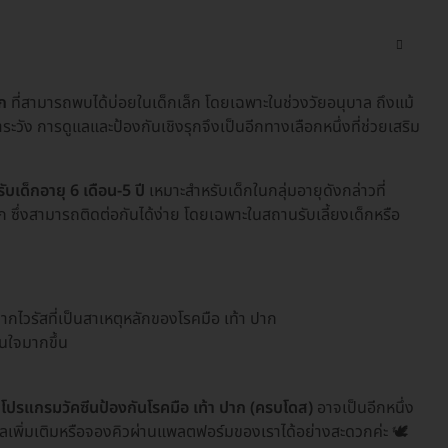
ก
ที่สามารถพบได้บ่อยในเด็กเล็ก โดยเฉพาะในช่วงวัยอนุบาล ถึงแม้
วัง การดูแลและป้องกันเชิงรุกจึงเป็นอีกทางเลือกหนึ่งที่ช่วยเสริม
บเด็กอายุ 6 เดือน-5 ปี
เหมาะสำหรับเด็กในกลุ่มอายุดังกล่าวที่
 ซึ่งสามารถติดต่อกันได้ง่าย โดยเฉพาะในสถานรับเลี้ยงเด็กหรือ
ากไวรัสที่เป็นสาเหตุหลักของโรคมือ เท้า ปาก
่นใจมากขึ้น
้
โปรแกรมวัคซีนป้องกันโรคมือ เท้า ปาก (ครบโดส)
อาจเป็นอีกหนึ่ง
พิ่มเติมหรือจองคิวผ่านแพลตฟอร์มของเราได้อย่างสะดวกค่ะ 🕊️