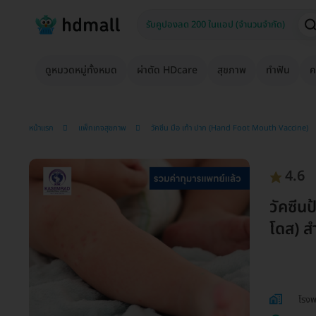
ดูหมวดหมู่ทั้งหมด
ผ่าตัด HDcare
สุขภาพ
ทำฟัน
ค
หน้าแรก
แพ็กเกจสุขภาพ
วัคซีน มือ เท้า ปาก (Hand Foot Mouth Vaccine)
4.6
วัคซีนป
โดส) สำ
โรงพ