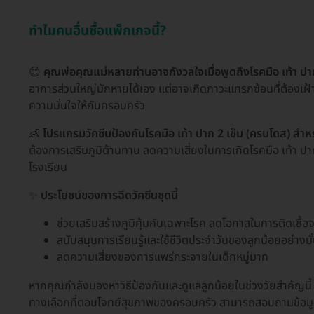
ทำไมคนอื่นซื้อแพ็กเกจนี้?
😊
คุณพ่อคุณแม่หลายท่านอาจกังวลใจเมื่อพูดถึงโรคมือ เท้า ปา
อาการส่วนใหญ่มักหายได้เอง แต่อาจเกิดภาวะแทรกซ้อนที่ต้องเฝ้าระ
ความมั่นใจให้กับครอบครัว
👶
โปรแกรมวัคซีนป้องกันโรคมือ เท้า ปาก 2 เข็ม (ครบโดส) สำหรั
ต้องการเสริมภูมิต้านทาน ลดความเสี่ยงในการเกิดโรคมือ เท้า ปาก
โรงเรียน
✨
ประโยชน์ของการฉีดวัคซีนชุดนี้
ช่วยเสริมสร้างภูมิคุ้มกันเฉพาะโรค ลดโอกาสในการติดเชื้อจ
สนับสนุนการเรียนรู้และใช้ชีวิตประจำวันของลูกน้อยอย่างมั
ลดความเสี่ยงของการแพร่กระจายในเด็กหมู่มาก
หากคุณกำลังมองหาวิธีป้องกันและดูแลลูกน้อยในช่วงวัยสำคัญนี
ทางเลือกที่ตอบโจทย์สุขภาพของครอบครัว สามารถสอบถามข้อมูลเ