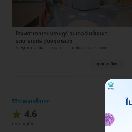
โรงพยาบาลเกษมราษฎร์ อินเตอร์เนชั่นแนล
รัตนาธิเบศร์ ศูนย์กุมารเวช
60 หมู่ที่ 6 ต. เสาธงหิน ถ. กาญจนาภิเษก อ. บางใหญ่ จ. นนทบุรี 11140
ดูรายละเอียด
รีวิวของแพ็กเกจ
4.6
คะแนนเฉลี่ย