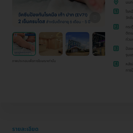
นนทบ
1
โรคม
วัคซ
2
กระตุ
ติดแ
ท่วม
3
ป้อง
รุนแ
ภาพประกอบเพื่อการโฆษณาเท่านั้น
4
หลัง
การป
รายละเอียด