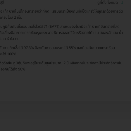
ุรี
ดูที่ตั้งทั้งหมด
ือ เท้า ปากในเด็กอันตรายกว่าที่คิด! เสริมเกราะป้องกันที่แข็งแกร่งให้ลูกรักด้วยการฉีด
ีนครบโดส 2 เข็ม
้นภูมิคุ้มกันเชื้อเอนเทอโรไวรัส 71 (EV71) สาเหตุของโรคมือ เท้า ปากที่อันตรายที่สุด
ล้วเสี่ยงมีอาการแทรกซ้อนรุนแรง อาจพิการตลอดชีวิตหรือตายได้ เช่น สมองอักเสบ น้ำ
ปอด หัวใจวาย
กันการติดเชื้อได้ 97.3% ป้องกันการนอนรพ. ได้ 88% และป้องกันภาวะแทรกซ้อน
รงได้ 100%
ฉีดวัคซีน ภูมิคุ้มกันจะอยู่ในระดับสูงประมาณ 2 ปี หลังจากนั้นจะยังคงมีประสิทธิภาพใน
้องกันได้ถึง 90%