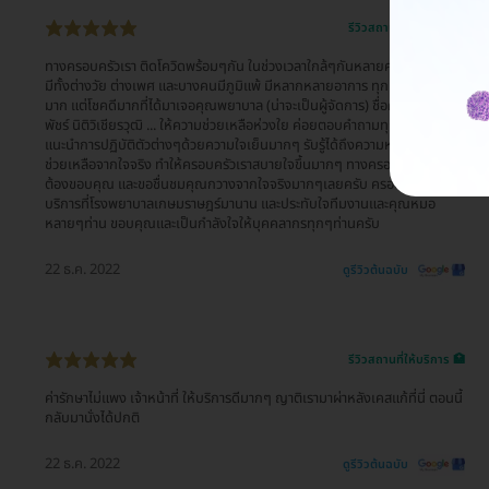
รีวิวสถานที่ให้บริการ 🏥
ทางครอบครัวเรา ติดโควิดพร้อมๆกัน ในช่วงเวลาใกล้ๆกันหลายคน ด้วยความที่
มีทั้งต่างวัย ต่างเพศ และบางคนมีภูมิแพ้ มีหลากหลายอาการ ทุกคนกังวลใจกัน
มาก แต่โชคดีมากที่ได้มาเจอคุณพยาบาล (น่าจะเป็นผู้จัดการ) ชื่อคุณกวาง อัญ
พัชร์ นิติวิเชียรวุฒิ ... ให้ความช่วยเหลือห่วงใย ค่อยตอบคำถามทุกๆคำถาม
แนะนำการปฏิบัติตัวต่างๆด้วยความใจเย็นมากๆ รับรู้ได้ถึงความห่วงใยและอยาก
ช่วยเหลือจากใจจริง ทำให้ครอบครัวเราสบายใจขึ้นมากๆ ทางครอบครัวของเรา
ต้องขอบคุณ และขอชื่นชมคุณกวางจากใจจริงมากๆเลยครับ ครอบครัวเราใช้
บริการที่โรงพยาบาลเกษมราษฎร์มานาน และประทับใจทีมงานและคุณหมอ
หลายๆท่าน ขอบคุณและเป็นกำลังใจให้บุคคลากรทุกๆท่านครับ
22 ธ.ค. 2022
ดูรีวิวต้นฉบับ
รีวิวสถานที่ให้บริการ 🏥
ค่ารักษาไม่แพง เจ้าหน้าที่ ให้บริการดีมากๆ ญาติเรามาผ่าหลังเคสแก้ที่นี่ ตอนนี้
กลับมานั่งได้ปกติ
22 ธ.ค. 2022
ดูรีวิวต้นฉบับ