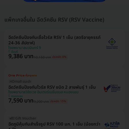
แพ็กเกจอื่นใน ฉีดวัคซีน RSV (RSV Vaccine)
ฉีดวัคซีนป้องกันเชื้อไวรัส RSV 1 เข็ม (สตรีอายุครรภ์
24-36 สัปดาห์)
โรงพยาบาลนวมินทร์ 9
มีนบุรี
9,386 บาท
10,150 บาท
ประหยัด 8%
HDmall แนะนำ
ฉีดวัคซีนป้องกันไวรัส RSV ชนิด 2 สายพันธ์ุ 1 เข็ม
โรงพยาบาลวิชัยเวช อินเตอร์เนชั่นแนล หนองแขม
หนองแขม
7,590 บาท
9,200 บาท
ประหยัด 15%
ฟรี! Gift Voucher
ฉีดภูมิคุ้มกันสำเร็จรูป RSV 100 มก. 1 เข็ม (น้อยกว่า