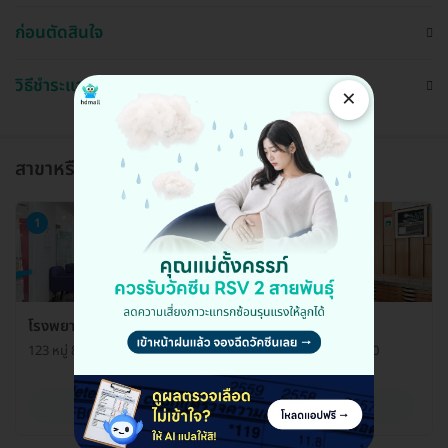
ก่อนตัดสินใจ
วิธีชำระและใช้งาน
×
สาขาหรือแผนกที่ให้บริการ
1
โรงพยาบาลเปาโล สมุทรปราการ ศูนย์สุขภาพสตรี
123 หมู่ 8 ถ. ศรีนครินทร์ ต. บางเมือง อ. เมือง จ. สมุทรปราการ 10270
ดูรายละเอียด