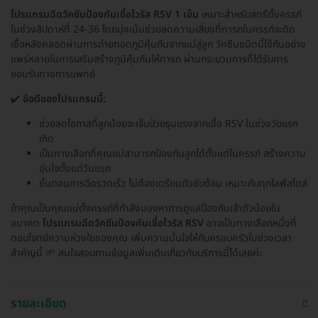
โปรแกรมฉีดวัคซีนป้องกันเชื้อไวรัส RSV 1 เข็ม
เหมาะสำหรับสตรีตั้งครรภ์
ในช่วงสัปดาห์ที่ 24-36 โดยมุ่งเน้นช่วยลดความเสี่ยงที่ทารกในครรภ์จะติด
เชื้อหลังคลอดผ่านการถ่ายทอดภูมิคุ้มกันจากแม่สู่ลูก วัคซีนชนิดนี้ใช้กันอย่าง
แพร่หลายในการเสริมสร้างภูมิคุ้มกันให้ทารก ผ่านกระบวนการที่ได้รับการ
ยอมรับทางการแพทย์
✔️
ข้อดีของโปรแกรมนี้:
ช่วยลดโอกาสที่ลูกน้อยจะเจ็บป่วยรุนแรงจากเชื้อ RSV ในช่วงวัยแรก
เกิด
เป็นทางเลือกที่คุณแม่สามารถป้องกันลูกได้ตั้งแต่ในครรภ์ สร้างความ
อุ่นใจตั้งแต่วันแรก
ขั้นตอนการฉีดรวดเร็ว ไม่ต้องเตรียมตัวซับซ้อน เหมาะกับทุกไลฟ์สไตล์
ถ้าคุณเป็นคุณแม่ตั้งครรภ์ที่กำลังมองหาการดูแลป้องกันเจ้าตัวน้อยใน
อนาคต
โปรแกรมฉีดวัคซีนป้องกันเชื้อไวรัส RSV
อาจเป็นทางเลือกหนึ่งที่
ตอบโจทย์ความห่วงใยของคุณ เพิ่มความมั่นใจให้กับครอบครัวในช่วงเวลา
สำคัญนี้ 🌱 สนใจสอบถามข้อมูลเพิ่มเติมเกี่ยวกับบริการนี้ได้เลยค่ะ
รายละเอียด