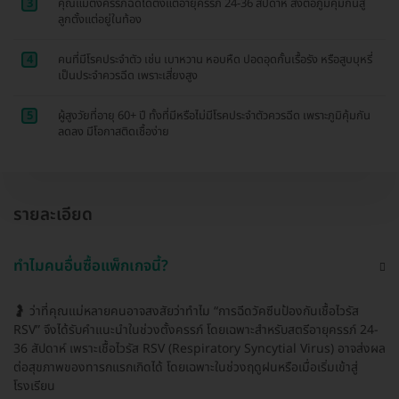
3
คุณแม่ตั้งครรภ์ฉีดได้ตั้งแต่อายุครรภ์ 24-36 สัปดาห์ ส่งต่อภูมิคุ้มกันสู่
ลูกตั้งแต่อยู่ในท้อง
4
คนที่มีโรคประจำตัว เช่น เบาหวาน หอบหืด ปอดอุดกั้นเรื้อรัง หรือสูบบุหรี่
เป็นประจำควรฉีด เพราะเสี่ยงสูง
5
ผู้สูงวัยที่อายุ 60+ ปี ทั้งที่มีหรือไม่มีโรคประจำตัวควรฉีด เพราะภูมิคุ้มกัน
ลดลง มีโอกาสติดเชื้อง่าย
รายละเอียด
ทำไมคนอื่นซื้อแพ็กเกจนี้?
🤰 ว่าที่คุณแม่หลายคนอาจสงสัยว่าทำไม “การฉีดวัคซีนป้องกันเชื้อไวรัส
RSV” จึงได้รับคำแนะนำในช่วงตั้งครรภ์ โดยเฉพาะสำหรับสตรีอายุครรภ์ 24-
36 สัปดาห์ เพราะเชื้อไวรัส RSV (Respiratory Syncytial Virus) อาจส่งผล
ต่อสุขภาพของทารกแรกเกิดได้ โดยเฉพาะในช่วงฤดูฝนหรือเมื่อเริ่มเข้าสู่
โรงเรียน