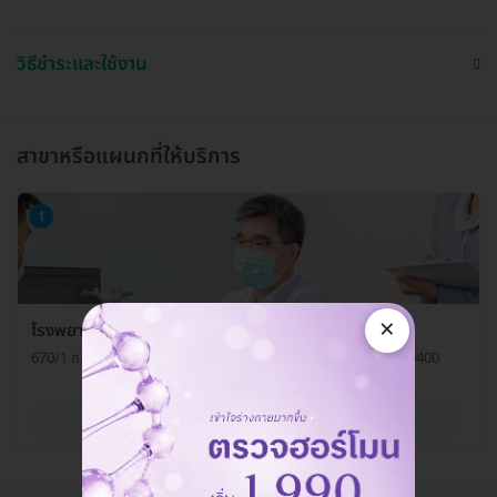
วิธีชำระและใช้งาน
สาขาหรือแผนกที่ให้บริการ
1
×
โรงพยาบาลพญาไท พหลโยธิน ศูนย์อายุรกรรม
670/1 ถ. พหลโยธิน แขวงสามเสนใน เขตพญาไท กรุงเทพมหานคร 10400
ดูรายละเอียด