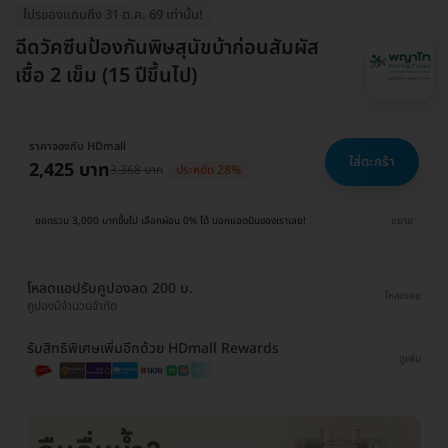
โปรของแถมถึง 31 ต.ค. 69 เท่านั้น!
ฉีดวัคซีนป้องกันพิษสุนัขบ้าก่อนสัมผัส
เชื้อ 2 เข็ม (15 ปีขึ้นไป)
ราคาจองกับ HDmall
ใส่ตะกร้า
2,425 บาท
3,368 บาท
ประหยัด 28%
ยอดรวม 3,000 บาทขึ้นไป เลือกผ่อน 0% ได้ บอกแอดมินของเราเลย!
ขยาย
โหลดแอปรับคูปองลด 200 บ.
โหลดเลย
คูปองมีจำนวนจำกัด
รับสิทธิพิเศษเพิ่มอีกด้วย HDmall Rewards
ดูเพิ่ม