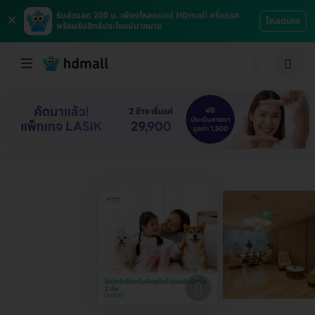
×
รับส่วนลด 200 บ. เพียงโหลดแอป HDmall ครั้งแรก
โหลดเลย
พร้อมรับสิทธิประโยชน์มากมาย