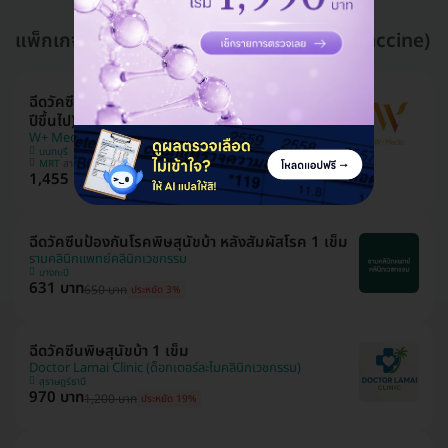
แพ็กเกจอื่นใน ฉีดวัคซีนพิษสุนัขบ้า (Rabies Vaccine)
ฉีดวัคซีนป้องกันพิษสุนัขบ้าก่อนสัมผัสเชื้อ 1 เข็ม (15
ปีขึ้นไป)
W+ Medic
นนทบุรี
MRT สามแยกบางใหญ่
1,455 บาท
1,500 บาท
ประหยัด 3%
ฉีดวัคซีนป้องกันโรคพิษสุนัขบ้า หลังสัมผัสโรค 1 เข็ม
รามคลินิกแพทย์คลินิกเวชกรรม
บางกะปิ
631 บาท
650 บาท
ประหยัด 3%
ฉีดวัคซีนพิษสุนัขบ้า 1 เข็ม
Doctor Lamai Clinic (ด็อกเตอร์ละไมคลินิกเวชกรรม)
สุราษฎร์ธานี
970 บาท
1,200 บาท
ประหยัด 19%