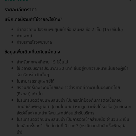
รายละเอียดราคา
แพ็กเกจนี้รวมค่าใช้จ่ายอะไรบ้าง?
ค่าฉีดวัคซีนป้องกันพิษสุนัขบ้าก่อนสัมผัสเชื้อ 2 เข็ม (15 ปีขึ้นไป)
ค่าแพทย์
ค่าบริการโรงพยาบาล
ข้อมุลเพิ่มเติมเกี่ยวกับแพ็กเกจ
สำหรับทุกเพศที่อายุ 15 ปีขึ้นไป
ใช้เวลารับบริการประมาณ 30 นาที ขึ้นอยู่กับความหนาแน่นของผู้เข้า
รับบริการในวันนั้นๆ
ไม่สามารถระบุแพทย์ได้
สงวนสิทธิ์เฉพาะคนไทยและชาวต่างชาติที่ทำงานในประเทศไทย
(Expat) เท่านั้น
โปรแกรมฉีดวัคซีนพิษสุนัขบ้า เป็นกรณีที่ป้องกันการติดเชื้อก่อน
สัมผัสเชื้อพิษสุนัขบ้า (ก่อนโดนกัด) หากลูกค้าเพิ่งได้รับเชื้อ (ถูกกัดจาก
สัตว์เลี้ยง) แนะนำให้พบแพทย์ก่อนเข้ารับบริการ
โปรแกรมฉีดวัคซีนพิษสุนัขบ้า เป็นการฉีดเข้ากล้ามเนื้อ จำนวน 2 เข็ม
โดยฉีดครั้งละ 1 เข็ม ในวันที่ 0 และ 7 (กรณีก่อนสัมผัสเชื้อพิษสุนัข
บ้า)