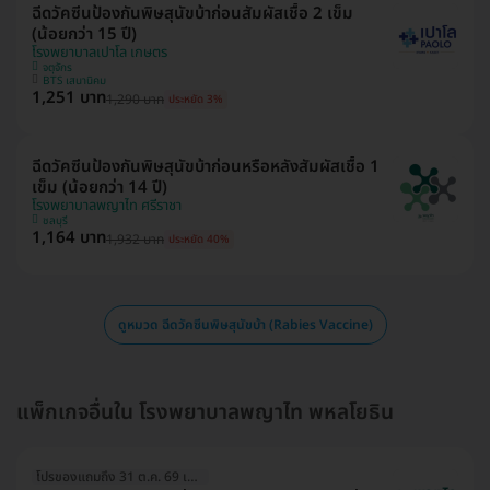
ฉีดวัคซีนป้องกันพิษสุนัขบ้าก่อนสัมผัสเชื้อ 2 เข็ม
(น้อยกว่า 15 ปี)
โรงพยาบาลเปาโล เกษตร
จตุจักร
BTS เสนานิคม
1,251 บาท
1,290 บาท
ประหยัด 3%
ฉีดวัคซีนป้องกันพิษสุนัขบ้าก่อนหรือหลังสัมผัสเชื้อ 1
เข็ม (น้อยกว่า 14 ปี)
โรงพยาบาลพญาไท ศรีราชา
ชลบุรี
1,164 บาท
1,932 บาท
ประหยัด 40%
ดูหมวด ฉีดวัคซีนพิษสุนัขบ้า (Rabies Vaccine)
แพ็กเกจอื่นใน โรงพยาบาลพญาไท พหลโยธิน
โปรของแถมถึง 31 ต.ค. 69 เท่านั้น!