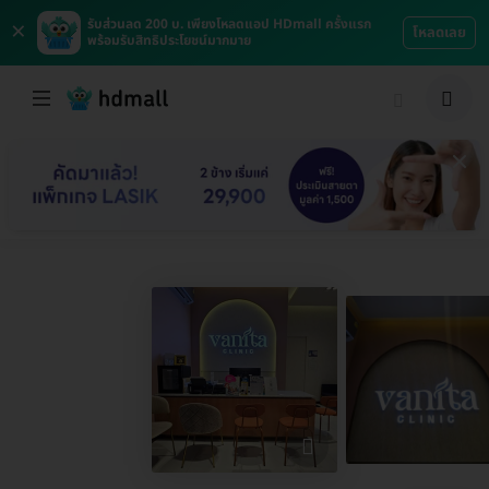
×
รับส่วนลด 200 บ. เพียงโหลดแอป HDmall ครั้งแรก
โหลดเลย
พร้อมรับสิทธิประโยชน์มากมาย