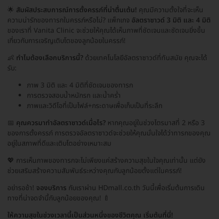
🌟
สัมผัสประสบการณ์การตั้งครรภ์ที่น่าตื่นเต้น!
คุณมีความตั้งใจที่จะเห็น
ความน่ารักของทารกในครรภ์หรือไม่? แพ็กเกจ
อัลตราซาวด์ 3 มิติ และ 4 มิติ
ของเราที่ Vanita Clinic จะช่วยให้คุณได้เห็นภาพที่ชัดเจนและชัดเจนยิ่งขึ้น
เกี่ยวกับการเจริญเติบโตของลูกน้อยในครรภ์!
👶
ทำไมต้องเลือกบริการนี้?
ด้วยเทคโนโลยีอัลตราซาวด์ที่ทันสมัย คุณจะได้
รับ:
ภาพ 3 มิติ และ 4 มิติที่ชัดเจนของทารก
การตรวจสอบน้ำหนักรก และน้ำคร่ำ
ภาพและวิดีโอที่เป็นไฟล์+กระดาษเพื่อเก็บเป็นที่ระลึก
📅
คุณควรมาทำอัลตราซาวด์เมื่อไร?
หากคุณอยู่ในช่วงไตรมาสที่ 2 หรือ 3
ของการตั้งครรภ์ การตรวจอัลตราซาวด์จะช่วยให้คุณมั่นใจได้ว่าทารกของคุณ
อยู่ในสภาพที่ดีและเติบโตอย่างเหมาะสม
💖 การเห็นภาพของทารกจะไม่เพียงแค่สร้างความสุขในใจคุณเท่านั้น แต่ยัง
ช่วยเสริมสร้างความสัมพันธ์ระหว่างคุณกับลูกน้อยตั้งแต่ในครรภ์!
อย่ารอช้า!
จองบริการ
กับเราผ่าน HDmall.co.th วันนี้เพื่อเริ่มต้นการเดิน
ทางที่น่าจดจำนี้กับลูกน้อยของคุณ! 🍼
ให้ความสุขในช่วงเวลานี้เป็นส่วนหนึ่งของชีวิตคุณ เริ่มต้นที่นี่!