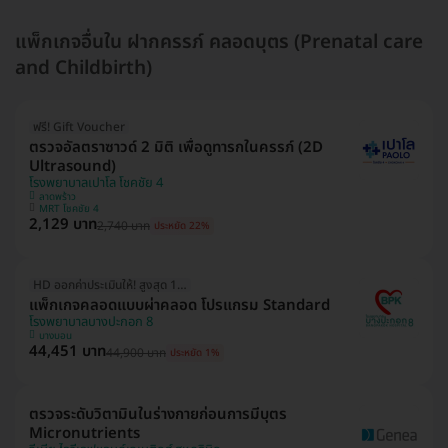
แพ็กเกจอื่นใน ฝากครรภ์ คลอดบุตร (Prenatal care
and Childbirth)
ฟรี! Gift Voucher
ตรวจอัลตราซาวด์ 2 มิติ เพื่อดูทารกในครรภ์ (2D
Ultrasound)
โรงพยาบาลเปาโล โชคชัย 4
ลาดพร้าว
MRT โชคชัย 4
2,129 บาท
2,740 บาท
ประหยัด 22%
HD ออกค่าประเมินให้! สูงสุด 1500 บ.
แพ็กเกจคลอดแบบผ่าคลอด โปรแกรม Standard
โรงพยาบาลบางปะกอก 8
บางบอน
44,451 บาท
44,900 บาท
ประหยัด 1%
ตรวจระดับวิตามินในร่างกายก่อนการมีบุตร
Micronutrients