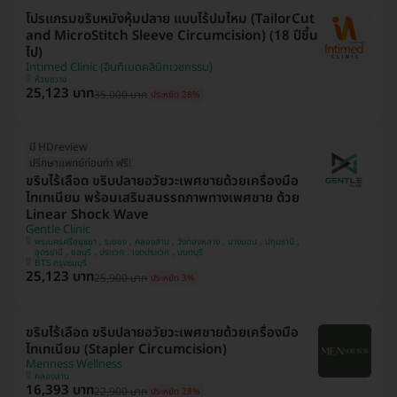
โปรแกรมขริบหนังหุ้มปลาย แบบไร้ปมไหม (TailorCut
and MicroStitch Sleeve Circumcision) (18 ปีขึ้น
ไป)
Intimed Clinic (อินทิเมดคลินิกเวชกรรม)
ห้วยขวาง
25,123 บาท
35,000 บาท
ประหยัด 28%
มี HDreview
ปรึกษาแพทย์ก่อนทำ ฟรี!
ขริบไร้เลือด ขริบปลายอวัยวะเพศชายด้วยเครื่องมือ
ไทเทเนียม พร้อมเสริมสมรรถภาพทางเพศชาย ด้วย
Linear Shock Wave
Gentle Clinic
พระนครศรีอยุธยา , ระยอง , คลองสาน , วังทองหลาง , บางบอน , ปทุมธานี ,
อุดรธานี , ชลบุรี , ประเวศ , เขตประเวศ , นนทบุรี
BTS กรุงธนบุรี
25,123 บาท
25,900 บาท
ประหยัด 3%
ขริบไร้เลือด ขริบปลายอวัยวะเพศชายด้วยเครื่องมือ
ไทเทเนียม (Stapler Circumcision)
Menness Wellness
คลองสาน
16,393 บาท
22,900 บาท
ประหยัด 28%