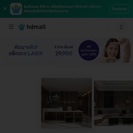
×
รับส่วนลด 200 บ. เพียงโหลดแอป HDmall ครั้งแรก
โหลดเลย
พร้อมรับสิทธิประโยชน์มากมาย