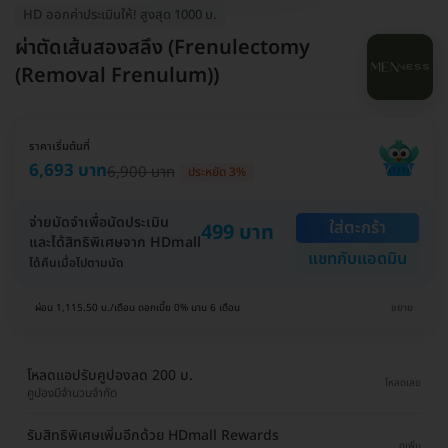
HD ออกค่าประเมินให้! สูงสุด 1000 บ.
ผ่าตัดเส้นสองสลึง (Frenulectomy
(Removal Frenulum))
ราคาเริ่มต้นที่
6,693 บาท
6,900 บาท
ประหยัด 3%
จ่ายมัดจำเพื่อนัดประเมิน
ใส่ตะกร้า
499 บาท
และได้สิทธิพิเศษจาก HDmall
แชทกับแอดมิน
ได้คืนเมื่อไปตามนัด
ผ่อน 1,115.50 บ./เดือน ดอกเบี้ย 0% นาน 6 เดือน
ขยาย
โหลดแอปรับคูปองลด 200 บ.
โหลดเลย
คูปองมีจำนวนจำกัด
รับสิทธิพิเศษเพิ่มอีกด้วย HDmall Rewards
ดูเพิ่ม