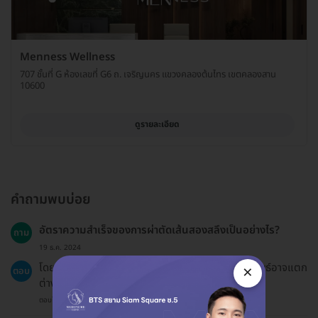
Menness Wellness
707 ชั้นที่ G ห้องเลขที่ G6 ถ. เจริญนคร แขวงคลองต้นไทร เขตคลองสาน
10600
ดูรายละเอียด
คำถามพบบ่อย
อัตราความสำเร็จของการผ่าตัดเส้นสองสลึงเป็นอย่างไร?
ถาม
19 ธ.ค. 2024
โดยทั่วไปแล้วการผ่าตัดมีอัตราความสำเร็จสูง แต่ผลลัพธ์อาจแตก
×
ตอบ
ต่างกันไปตามสภาพร่างกายของแต่ละคน.
ตอบโดยทีมงาน HD