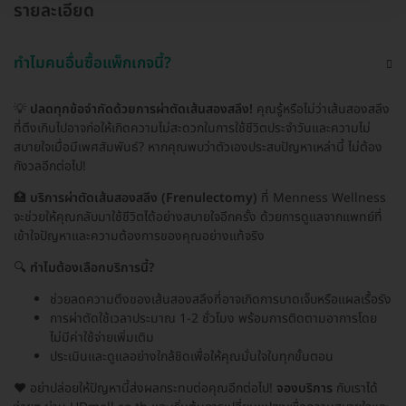
รายละเอียด
ทำไมคนอื่นซื้อแพ็กเกจนี้?
💡
ปลดทุกข้อจำกัดด้วยการผ่าตัดเส้นสองสลึง!
คุณรู้หรือไม่ว่าเส้นสองสลึง
ที่ตึงเกินไปอาจก่อให้เกิดความไม่สะดวกในการใช้ชีวิตประจำวันและความไม่
สบายใจเมื่อมีเพศสัมพันธ์? หากคุณพบว่าตัวเองประสบปัญหาเหล่านี้ ไม่ต้อง
กังวลอีกต่อไป!
🏥
บริการผ่าตัดเส้นสองสลึง (Frenulectomy)
ที่ Menness Wellness
จะช่วยให้คุณกลับมาใช้ชีวิตได้อย่างสบายใจอีกครั้ง ด้วยการดูแลจากแพทย์ที่
เข้าใจปัญหาและความต้องการของคุณอย่างแท้จริง
🔍
ทำไมต้องเลือกบริการนี้?
ช่วยลดความตึงของเส้นสองสลึงที่อาจเกิดการบาดเจ็บหรือแผลเรื้อรัง
การผ่าตัดใช้เวลาประมาณ 1-2 ชั่วโมง พร้อมการติดตามอาการโดย
ไม่มีค่าใช้จ่ายเพิ่มเติม
ประเมินและดูแลอย่างใกล้ชิดเพื่อให้คุณมั่นใจในทุกขั้นตอน
❤️ อย่าปล่อยให้ปัญหานี้ส่งผลกระทบต่อคุณอีกต่อไป!
จองบริการ
กับเราได้