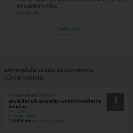
ยาก่อนเข้ารับการผ่าตัด.
ตอบโดยทีมงาน HD
แสดงคำถามเพิ่ม
แพ็กเกจอื่นใน ขริบปลายอวัยวะเพศชาย
(Circumcision)
HD ออกค่าประเมินให้! สูงสุด 1500 บ.
ขริบไร้เลือด ขริบปลายอวัยวะเพศชาย ด้วยเครื่องมือ
ไทเทเนียม
Jessica Clinic
หนองแขม , ยานนาวา
12,609 บาท
12,999 บาท
ประหยัด 3%