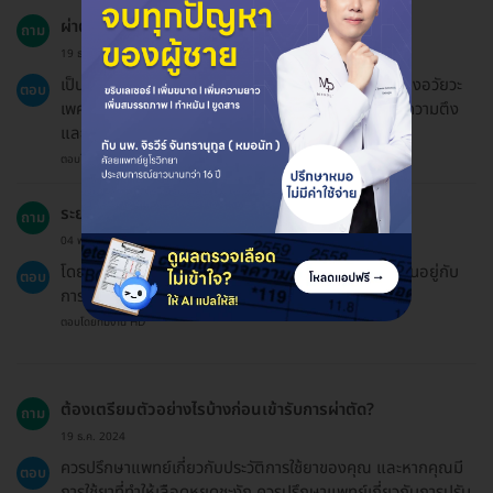
ผ่าตัดเส้นสองสลึง (Frenulectomy) คืออะไร?
ถาม
19 ธ.ค. 2024
เป็นการผ่าตัดเพื่อเอาเส้นเอ็นเล็กๆ ที่ยึดอยู่ระหว่างหัวของอวัยวะ
ตอบ
เพศชายกับหนังหุ้มปลายอวัยวะเพศชายออก ซึ่งช่วยลดความตึง
และป้องกันการบาดเจ็บหรือการเกิดแผลเรื้อรังได้.
ตอบโดยทีมงาน HD
ระยะเวลาในการฟื้นตัวหลังการผ่าตัดนานแค่ไหน?
ถาม
04 พ.ค. 2024
โดยทั่วไปแล้วการฟื้นตัวอาจใช้เวลาหลายวันถึงสัปดาห์ ขึ้นอยู่กับ
ตอบ
การดูแลหลังการผ่าตัดและสุขภาพทั่วไปของแต่ละคน.
ตอบโดยทีมงาน HD
ต้องเตรียมตัวอย่างไรบ้างก่อนเข้ารับการผ่าตัด?
ถาม
19 ธ.ค. 2024
ควรปรึกษาแพทย์เกี่ยวกับประวัติการใช้ยาของคุณ และหากคุณมี
ตอบ
การใช้ยาที่ทำให้เลือดหยุดชะงัก ควรปรึกษาแพทย์เกี่ยวกับการปรับ