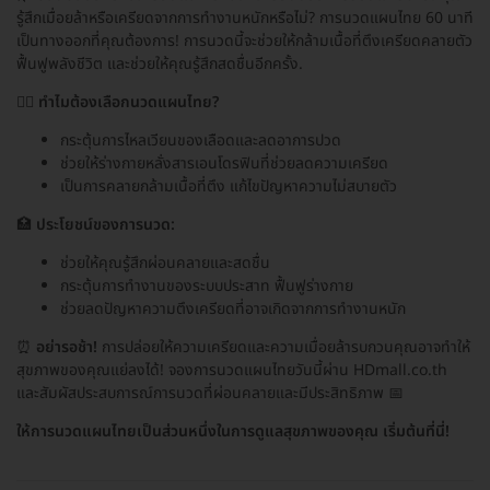
รู้สึกเมื่อยล้าหรือเครียดจากการทำงานหนักหรือไม่? การนวดแผนไทย 60 นาที
เป็นทางออกที่คุณต้องการ! การนวดนี้จะช่วยให้กล้ามเนื้อที่ตึงเครียดคลายตัว
ฟื้นฟูพลังชีวิต และช่วยให้คุณรู้สึกสดชื่นอีกครั้ง.
💆‍♂️
ทำไมต้องเลือกนวดแผนไทย?
กระตุ้นการไหลเวียนของเลือดและลดอาการปวด
ช่วยให้ร่างกายหลั่งสารเอนโดรฟินที่ช่วยลดความเครียด
เป็นการคลายกล้ามเนื้อที่ตึง แก้ไขปัญหาความไม่สบายตัว
🏥
ประโยชน์ของการนวด:
ช่วยให้คุณรู้สึกผ่อนคลายและสดชื่น
กระตุ้นการทำงานของระบบประสาท ฟื้นฟูร่างกาย
ช่วยลดปัญหาความตึงเครียดที่อาจเกิดจากการทำงานหนัก
⏰
อย่ารอช้า!
การปล่อยให้ความเครียดและความเมื่อยล้ารบกวนคุณอาจทำให้
สุขภาพของคุณแย่ลงได้! จองการนวดแผนไทยวันนี้ผ่าน HDmall.co.th
และสัมผัสประสบการณ์การนวดที่ผ่อนคลายและมีประสิทธิภาพ 📅
ให้การนวดแผนไทยเป็นส่วนหนึ่งในการดูแลสุขภาพของคุณ เริ่มต้นที่นี่!