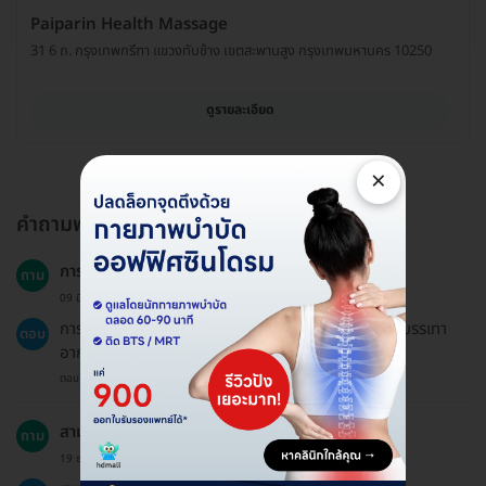
Paiparin Health Massage
31 6 ถ. กรุงเทพกรีฑา แขวงทับช้าง เขตสะพานสูง กรุงเทพมหานคร 10250
ดูรายละเอียด
×
คำถามพบบ่อย
การนวดแผนไทยมีอัตราความสำเร็จมากน้อยแค่ไหน?
ถาม
09 มิ.ย. 2024
การนวดแผนไทยมีประสิทธิภาพสูงในการผ่อนคลายและบรรเทา
ตอบ
อาการปวด แต่ผลลัพธ์อาจแตกต่างกันไปในแต่ละบุคคล
ตอบโดยทีมงาน HD
สามารถจ่ายเงินด้วยบัตรเครดิตได้หรือไม่?
ถาม
19 ธ.ค. 2024