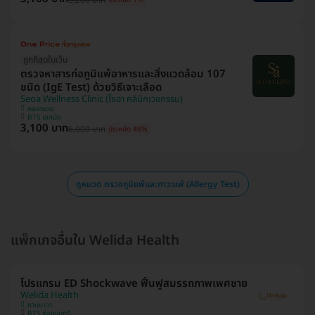
ประหยัด 1%
ถูกที่สุดในเว็บ
ตรวจหาสารก่อภูมิแพ้อาหารและสิ่งแวดล้อม 107
ชนิด (IgE Test) ด้วยวิธีเจาะเลือด
Seoa Wellness Clinic (โซอา คลินิกเวชกรรม)
คลองเตย
BTS เอกมัย
3,100 บาท
6,000 บาท
ประหยัด 48%
ดูหมวด ตรวจภูมิแพ้และภาวะแพ้ (Allergy Test)
แพ็กเกจอื่นใน Welida Health
โปรแกรม ED Shockwave ฟื้นฟูสมรรถภาพเพศชาย
Welida Health
ยานนาวา
BTS ช่องนนทรี