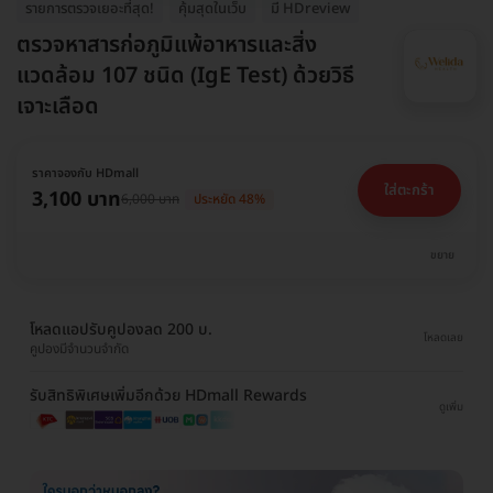
รายการตรวจเยอะที่สุด!
คุ้มสุดในเว็บ
มี HDreview
ตรวจหาสารก่อภูมิแพ้อาหารและสิ่ง
แวดล้อม 107 ชนิด (IgE Test) ด้วยวิธี
เจาะเลือด
ราคาจองกับ HDmall
ใส่ตะกร้า
3,100 บาท
6,000 บาท
ประหยัด 48%
ขยาย
โหลดแอปรับคูปองลด 200 บ.
โหลดเลย
คูปองมีจำนวนจำกัด
รับสิทธิพิเศษเพิ่มอีกด้วย HDmall Rewards
ดูเพิ่ม