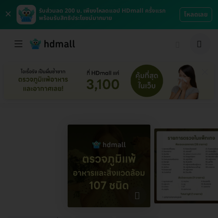
×
รับส่วนลด 200 บ. เพียงโหลดแอป HDmall ครั้งแรก
โหลดเลย
พร้อมรับสิทธิประโยชน์มากมาย