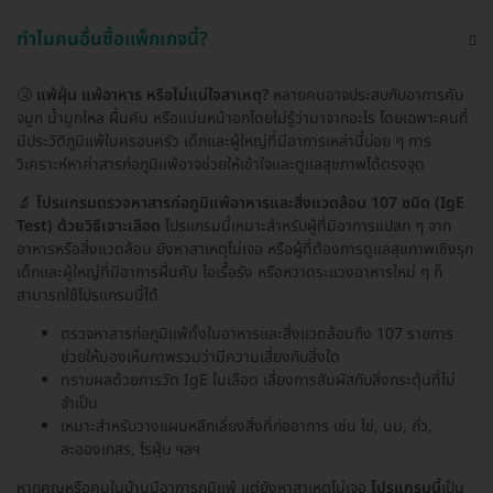
ทำไมคนอื่นซื้อแพ็กเกจนี้?
🤧
แพ้ฝุ่น แพ้อาหาร หรือไม่แน่ใจสาเหตุ?
หลายคนอาจประสบกับอาการคัน
จมูก น้ำมูกไหล ผื่นคัน หรือแน่นหน้าอกโดยไม่รู้ว่ามาจากอะไร โดยเฉพาะคนที่
มีประวัติภูมิแพ้ในครอบครัว เด็กและผู้ใหญ่ที่มีอาการเหล่านี้บ่อย ๆ การ
วิเคราะห์หาค่าสารก่อภูมิแพ้อาจช่วยให้เข้าใจและดูแลสุขภาพได้ตรงจุด
🔬
โปรแกรมตรวจหาสารก่อภูมิแพ้อาหารและสิ่งแวดล้อม 107 ชนิด (IgE
Test) ด้วยวิธีเจาะเลือด
โปรแกรมนี้เหมาะสำหรับผู้ที่มีอาการแปลก ๆ จาก
อาหารหรือสิ่งแวดล้อม ยังหาสาเหตุไม่เจอ หรือผู้ที่ต้องการดูแลสุขภาพเชิงรุก
เด็กและผู้ใหญ่ที่มีอาการผื่นคัน ไอเรื้อรัง หรือหวาดระแวงอาหารใหม่ ๆ ก็
สามารถใช้โปรแกรมนี้ได้
ตรวจหาสารก่อภูมิแพ้ทั้งในอาหารและสิ่งแวดล้อมถึง 107 รายการ
ช่วยให้มองเห็นภาพรวมว่ามีความเสี่ยงกับสิ่งใด
ทราบผลด้วยการวัด IgE ในเลือด เลี่ยงการสัมผัสกับสิ่งกระตุ้นที่ไม่
จำเป็น
เหมาะสำหรับวางแผนหลีกเลี่ยงสิ่งที่ก่ออาการ เช่น ไข่, นม, ถั่ว,
ละอองเกสร, ไรฝุ่น ฯลฯ
หากคุณหรือคนในบ้านมีอาการภูมิแพ้ แต่ยังหาสาเหตุไม่เจอ
โปรแกรมนี้
เป็น