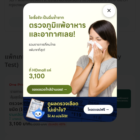
กรุงเทพมหานคร 10120
×
ดูรายละเอียด
แพ็กเกจอื่นใน ตรวจภูมิแพ้และภาวะแพ้ (Allergy
Test)
รายการตรวจเยอะที่สุด!
คุ้มสุดในเว็บ
มี HDreview
ตรวจหาสารก่อภูมิแพ้อาหารและสิ่งแวดล้อม 107
ชนิด (IgE Test) ด้วยวิธีเจาะเลือด
รามคลินิกแพทย์คลินิกเวชกรรม
บางกะปิ
3,100 บาท
6,000 บาท
ประหยัด 48%