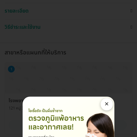
รายละเอียด
วิธีชำระและใช้งาน
สาขาหรือแผนกที่ให้บริการ
1
โรงพยาบาลธนบุรี-ชุมพร แผนกกุมารเวช
×
121 หมู่ 3 ถ. ชุมพร-ระนอง ต. วังไผ่ อ. เมือง จ. ชุมพร 86000
ดูรายละเอียด