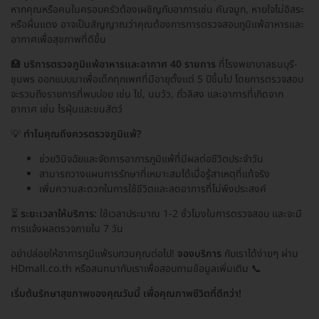
หากคุณหรือคนในครอบครัวต้องเผชิญกับอาการเช่น คันจมูก, หายใจไม่อิสระ
หรือผื่นแดง อาจเป็นสัญญาณว่าคุณต้องการการตรวจสอบภูมิแพ้อาหารและ
อากาศเพื่อสุขภาพที่ดีขึ้น
🏥
บริการตรวจภูมิแพ้อาหารและอากาศ 40 รายการ
ที่โรงพยาบาลธนบุรี-
ชุมพร ออกแบบมาเพื่อเด็กทุกเพศที่มีอายุตั้งแต่ 5 ปีขึ้นไป โดยการตรวจสอบ
จะรวมถึงรายการที่พบบ่อย เช่น ไข่, นมวัว, ถั่วลิสง และอาการที่เกิดจาก
อากาศ เช่น ไรฝุ่นและขนสัตว์
💡
ทำไมคุณถึงควรตรวจภูมิแพ้?
ช่วยวินิจฉัยและจัดการอาการภูมิแพ้ที่มีผลต่อชีวิตประจำวัน
สามารถวางแผนการรักษาที่เหมาะสมได้เมื่อรู้สาเหตุที่แท้จริง
เพิ่มความสะดวกในการใช้ชีวิตและลดอาการที่ไม่พึงประสงค์
⏳
ระยะเวลาให้บริการ:
ใช้เวลาประมาณ 1-2 ชั่วโมงในการตรวจสอบ และจะมี
การแจ้งผลตรวจภายใน 7 วัน
อย่าปล่อยให้อาการภูมิแพ้รบกวนคุณต่อไป!
จองบริการ
กับเราได้ง่ายๆ ผ่าน
HDmall.co.th หรือสนทนากับเราเพื่อสอบถามข้อมูลเพิ่มเติม 📞
เริ่มต้นรักษาสุขภาพของคุณวันนี้ เพื่อคุณภาพชีวิตที่ดีกว่า!