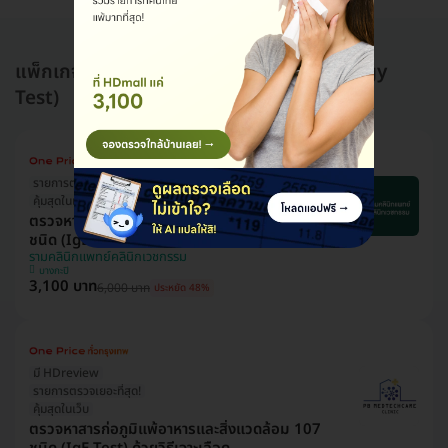
แพ็กเกจอื่นใน ตรวจภูมิแพ้และภาวะแพ้ (Allergy
Test)
รายการตรวจเยอะที่สุด!
คุ้มสุดในเว็บ
มี HDreview
ตรวจหาสารก่อภูมิแพ้อาหารและสิ่งแวดล้อม 107
ชนิด (IgE Test) ด้วยวิธีเจาะเลือด
รามคลินิกแพทย์คลินิกเวชกรรม
บางกะปิ
3,100 บาท
6,000 บาท
ประหยัด 48%
มี HDreview
รายการตรวจเยอะที่สุด!
คุ้มสุดในเว็บ
ตรวจหาสารก่อภูมิแพ้อาหารและสิ่งแวดล้อม 107