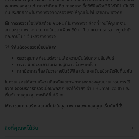
สุขภาพของคุณได้มากกว่าที่คุณคิด การตรวจเชื้อซิฟิลิสด้วยวิธี VDRL เป็นวิธี
ที่มีประสิทธิภาพในการตรวจคัดกรองเพื่อให้คุณมั่นใจในสุขภาพของคุณ
🏥
การตรวจเชื้อซิฟิลิสด้วย VDRL
เป็นการตรวจเลือดที่ช่วยให้คุณทราบ
สถานะสุขภาพของคุณภายในเวลาเพียง 30 นาที โดยผลการตรวจจะถูกส่งถึง
คุณภายใน 1 วันหลังการตรวจ
💡
ทำไมต้องตรวจเชื้อซิฟิลิส?
ตรวจสุขภาพก่อนแต่งงานเพื่อความมั่นใจในความสัมพันธ์
ตรวจเมื่อมีประวัติสัมผัสกับผู้ที่อาจเป็นพาหะโรค
หากมีอาการที่สงสัยว่าอาจเป็นซิฟิลิส เช่น แผลริมแข็งหรือผื่นที่ไม่คัน
ไม่ควรปล่อยให้ความกังวลเกี่ยวกับสุขภาพทางเพศของคุณมารบกวนการใช้
ชีวิต!
จองบริการตรวจเชื้อซิฟิลิส
กับเราได้ง่ายๆ ผ่าน HDmall.co.th และ
เริ่มต้นการดูแลสุขภาพที่ดีขึ้นได้ 📅
ให้เราช่วยคุณสร้างความมั่นใจในสุขภาพทางเพศของคุณ เริ่มต้นที่นี่!
สิ่งที่คุณจะได้รับ