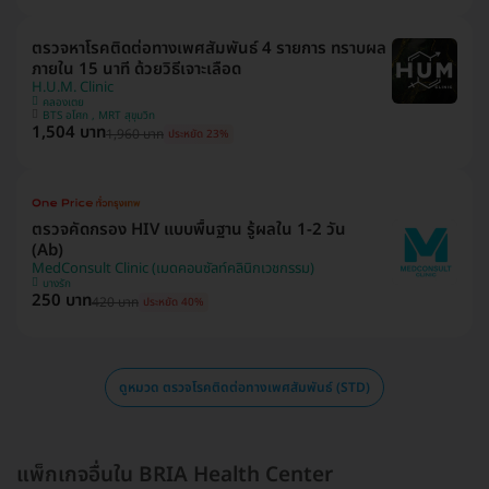
ตรวจหาโรคติดต่อทางเพศสัมพันธ์ 4 รายการ ทราบผล
ภายใน 15 นาที ด้วยวิธีเจาะเลือด
H.U.M. Clinic
คลองเตย
BTS อโศก , MRT สุขุมวิท
1,504 บาท
1,960 บาท
ประหยัด 23%
ตรวจคัดกรอง HIV แบบพื้นฐาน รู้ผลใน 1-2 วัน
(Ab)
MedConsult Clinic (เมดคอนซัลท์คลินิกเวชกรรม)
บางรัก
250 บาท
420 บาท
ประหยัด 40%
ดูหมวด ตรวจโรคติดต่อทางเพศสัมพันธ์ (STD)
แพ็กเกจอื่นใน BRIA Health Center