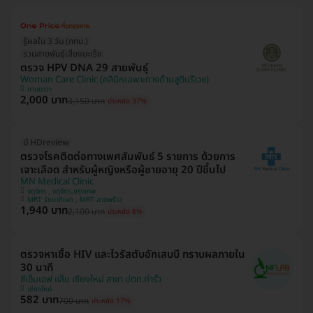
รู้ผลใน 3 วัน (กทม.)
รวมสายพันธุ์เสี่ยงมะเร็ง
ตรวจ HPV DNA 29 สายพันธุ์
Woman Care Clinic (คลินิกเฉพาะทางด้านสูตินรีเวช)
ยานนาวา
2,000 บาท
3,150 บาท
ประหยัด 37%
มี HDreview
ตรวจโรคติดต่อทางเพศสัมพันธ์ 5 รายการ ด้วยการ
เจาะเลือด สำหรับผู้หญิงหรือผู้ชายอายุ 20 ปีขึ้นไป
MN Medical Clinic
จตุจักร , จตุจักร,กรุงเทพ
MRT รัชดาภิเษก , MRT ลาดพร้าว
1,940 บาท
2,100 บาท
ประหยัด 8%
ตรวจหาเชื้อ HIV และไวรัสตับอักเสบบี ทราบผลภายใน
30 นาที
ซีเอ็มเอฟ แล็บ เชียงใหม่ สาขา ปตท.ท่ารั้ว
เชียงใหม่
582 บาท
700 บาท
ประหยัด 17%