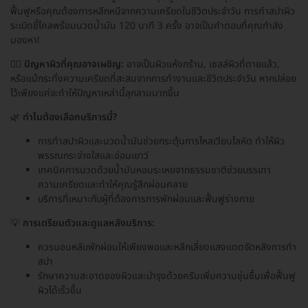
ฟื้นฟูหรือคุณต้องการหลีกหนีจากความเครียดในชีวิตประจำวัน การทำสปาผิว
ระเบิดขี้ไคลพร้อมนวดน้ำมัน 120 นาที 3 ครั้ง อาจเป็นคำตอบที่คุณกำลัง
มองหา!
💆‍♀️
ปัญหาผิวที่คุณอาจเผชิญ:
อาจเป็นผิวแห้งกร้าน, เซลล์ผิวที่ตายแล้ว,
หรือแม้กระทั่งความเครียดที่สะสมจากการทำงานและชีวิตประจำวัน หากปล่อย
ไว้เพียงแค่จะทำให้ปัญหาเหล่านี้ลุกลามมากขึ้น
🌿
ทำไมต้องเลือกบริการนี้?
การทำสปาผิวและนวดน้ำมันช่วยกระตุ้นการไหลเวียนโลหิต ทำให้ผิว
พรรณกระจ่างใสและอ่อนเยาว์
เทคนิคการนวดด้วยน้ำมันหอมระเหยจากธรรมชาติช่วยบรรเทา
ความเครียดและทำให้คุณรู้สึกผ่อนคลาย
บริการที่เหมาะกับผู้ที่ต้องการการพักผ่อนและฟื้นฟูร่างกาย
💡
การเตรียมตัวและดูแลหลังบริการ:
ควรนอนหลับพักผ่อนให้เพียงพอและหลีกเลี่ยงแสงแดดจัดหลังการทำ
สปา
รักษาความสะอาดของผิวและบำรุงด้วยครีมเพิ่มความชุ่มชื้นเพื่อฟื้นฟู
ผิวได้เร็วขึ้น