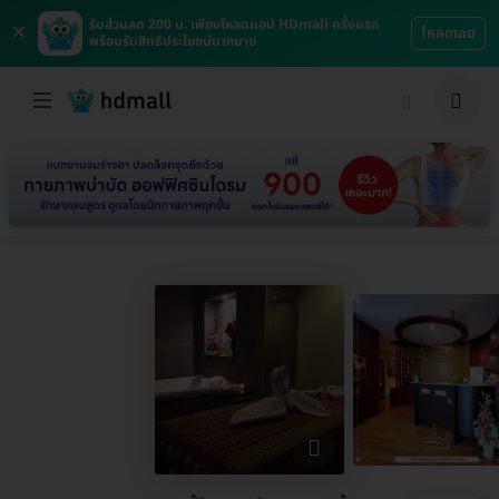
×
รับส่วนลด 200 บ. เพียงโหลดแอป HDmall ครั้งแรก
โหลดเลย
พร้อมรับสิทธิประโยชน์มากมาย