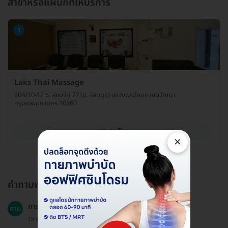
สาขาหรือแผนกที่ให้บริการ
1
Laks Thai Massage
204/10-12 ซ. สุขุมวิท 77 (ซ. อ่อนนุช) แขวงพระโขนง เขตวัฒนา
กรุงเทพมหานคร 10260
ดูรายละเอียด
×
คำถามพบบ่อย
การเตรียมตัวก่อนรับบริการควรทำอย่างไร?
ถาม
19 ธ.ค. 2024