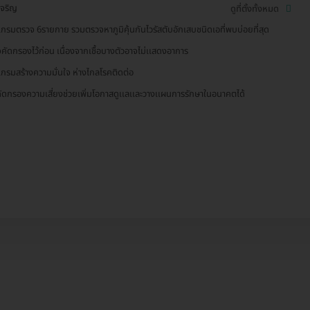
เจริญ
ดูที่ตั้งทั้งหมด
เกรมตรวจ 6รายกาย รวมตรวจหาภูมิคุ้นกันไวรัสตับอักเสบชนิดเอที่พบบ่อยที่สุด
คัดกรองไว้ก่อน เนื่องจากเชื้อบางตัวอาจไม่เเสดงอาการ
เกรมสร้างความมั่นใจ ห่างไกลโรคติดต่อ
ัดกรองความเสี่ยงช่วยเพิ่มโอกาสดูเเลเเละวางเเผนการรักษาในอนาคตได้