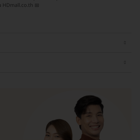
าน HDmall.co.th 📅