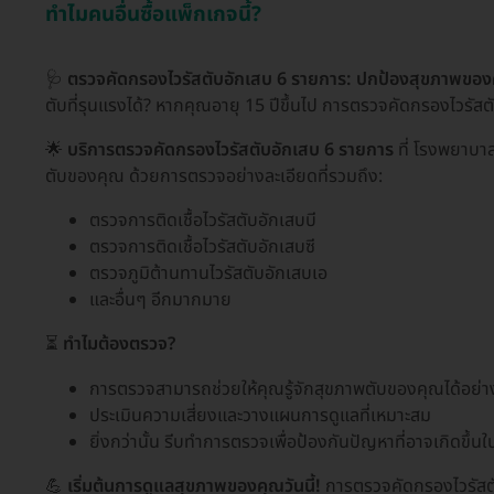
ทำไมคนอื่นซื้อแพ็กเกจนี้?
🩺
ตรวจคัดกรองไวรัสตับอักเสบ 6 รายการ: ปกป้องสุขภาพของ
ตับที่รุนแรงได้? หากคุณอายุ 15 ปีขึ้นไป การตรวจคัดกรองไวรัสต
🌟
บริการตรวจคัดกรองไวรัสตับอักเสบ 6 รายการ
ที่ โรงพยาบาล
ตับของคุณ ด้วยการตรวจอย่างละเอียดที่รวมถึง:
ตรวจการติดเชื้อไวรัสตับอักเสบบี
ตรวจการติดเชื้อไวรัสตับอักเสบซี
ตรวจภูมิต้านทานไวรัสตับอักเสบเอ
และอื่นๆ อีกมากมาย
⏳
ทำไมต้องตรวจ?
การตรวจสามารถช่วยให้คุณรู้จักสุขภาพตับของคุณได้อย่า
ประเมินความเสี่ยงและวางแผนการดูแลที่เหมาะสม
ยิ่งกว่านั้น รีบทำการตรวจเพื่อป้องกันปัญหาที่อาจเกิดขึ้
💪
เริ่มต้นการดูแลสุขภาพของคุณวันนี้!
การตรวจคัดกรองไวรัสตับ