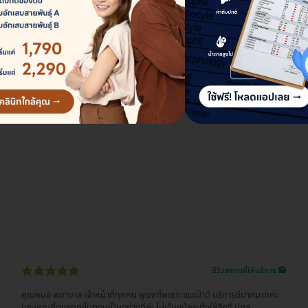
โรงพยาบาลพญาไท 3 ศูนย์ส่องกล้องทางเดินอาหาร
และโรคตับ
111 ถ. เพชรเกษม แขวงปากคลองภาษีเจริญ เขตภาษีเจริญ กรุงเทพมหานคร 10160
ดูรายละเอียด
รีวิวสถานที่ให้บริการ 🏥
คุณหมอ พยาบาล เจ้าหน้าที่ทุกคน พูดจาไพเราะ แนะนำดี บริการดีมากมากค่ะ
ขอบคุณที่ดูแลทุกขั้นตอนเป็นอย่างดีค่ะ ไม่เว้นแม้กระทั่งใช้สิทธิ์ ปกส.