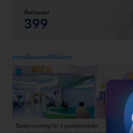
สาขาหรือแผนกที่ให้บริการ
1
โรงพยาบาลพญาไท 3 ศูนย์สุขภาพเด็ก
111 ถ. เพชรเกษม แขวงปากคลองภาษีเจริญ เขตภาษีเจริญ กรุงเทพมหานคร 10160