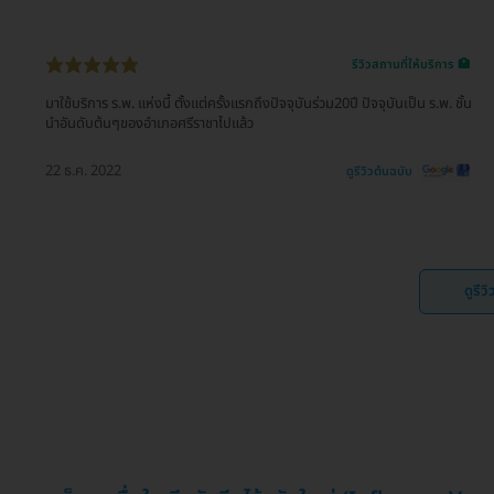
รีวิวสถานที่ให้บริการ 🏥
มาใช้บริการ ร.พ. แห่งนี้ ตั้งแต่ครั้งแรกถึงปัจจุบันร่วม20ปี ปัจจุบันเป็น ร.พ. ชั้น
นำอันดับต้นๆของอำเภอศรีราชาไปแล้ว
22 ธ.ค. 2022
ดูรีวิวต้นฉบับ
ดูรีว