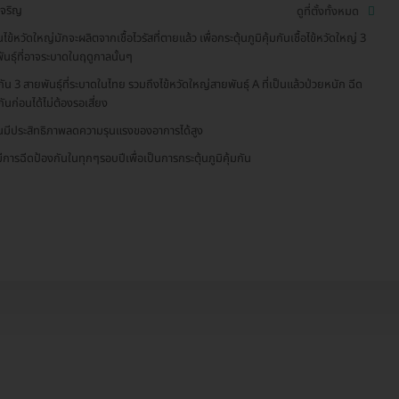
เจริญ
ดูที่ตั้งทั้งหมด
นไข้หวัดใหญ่มักจะผลิตจากเชื้อไวรัสที่ตายแล้ว เพื่อกระตุ้นภูมิคุ้มกันเชื้อไข้หวัดใหญ่ 3
ันธ์ุที่อาจระบาดในฤดูกาลนั้นๆ
กัน 3 สายพันธุ์ที่ระบาดในไทย รวมถึงไข้หวัดใหญ่สายพันธุ์ A ที่เป็นแล้วป่วยหนัก ฉีด
กันก่อนได้ไม่ต้องรอเสี่ยง
ีนมีประสิทธิภาพลดความรุนแรงของอาการได้สูง
ีการฉีดป้องกันในทุกๆรอบปีเพื่อเป็นการกระตุ้นภูมิคุ้มกัน