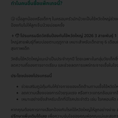
ทำไมคนอื่นซื้อแพ็กเกจนี้?
🤧 เมื่อลูกน้อยหรือเด็กๆ ในครอบครัวมักป่วยเป็นไข้หวัดใหญ่ช
ป้องกันไม่ให้ลูกเจ็บป่วยบ่อยครั้ง
👦🧒
โปรแกรมฉีดวัคซีนป้องกันไข้หวัดใหญ่ 2026 3 สายพันธุ์ 1 เ
ใหญ่สายพันธุ์ที่พบบ่อยตามฤดูกาล เหมาะสำหรับเด็กอายุ 6 เดือน
สุขภาพเด็ก
วัคซีนไข้หวัดใหญ่แนะนำเป็นประจำทุกปี โดยเฉพาะในกลุ่มวัยเด็กซ
ลดความถี่ของการขาดเรียน และช่วยลดการแพร่กระจายเชื้อในโรงเ
ประโยชน์ของโปรแกรมนี้
ช่วยเสริมภูมิคุ้มกันให้ร่างกายของเด็กต้านทานเชื้อไข้หวัดใหญ
ลดความเสี่ยงของการป่วยรุนแรง หรือภาวะแทรกซ้อนจากไข
เหมาะอย่างยิ่งสำหรับเด็กที่มีโรคประจำตัว เช่น โรคหอบหืด หร
หากคุณต้องการทางเลือกป้องกันโรคไข้หวัดใหญ่ให้ลูกอย่างง่า
ปรึกษาเพิ่มเติมได้เลย
เพื่อความอุ่นใจของคุณพ่อคุณแม่และสุขภ