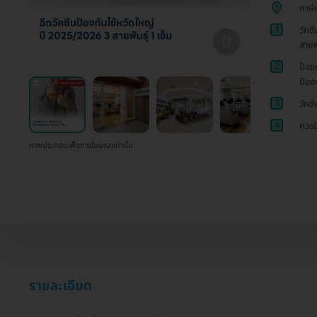
ภาษี
1
วัคซี
สายพ
2
ป้อง
ป้อง
3
วัคซ
4
ควรม
ภาพประกอบเพื่อการโฆษณาเท่านั้น
รายละเอียด