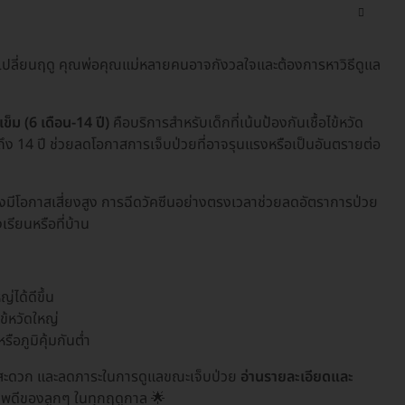
่วงเปลี่ยนฤดู คุณพ่อคุณแม่หลายคนอาจกังวลใจและต้องการหาวิธีดูแล
ข็ม (6 เดือน-14 ปี)
คือบริการสำหรับเด็กที่เน้นป้องกันเชื้อไข้หวัด
ถึง 14 ปี ช่วยลดโอกาสการเจ็บป่วยที่อาจรุนแรงหรือเป็นอันตรายต่อ
ึ่งมีโอกาสเสี่ยงสูง การฉีดวัคซีนอย่างตรงเวลาช่วยลดอัตราการป่วย
รียนหรือที่บ้าน
่ได้ดีขึ้น
้หวัดใหญ่
ือภูมิคุ้มกันต่ำ
ย สะดวก และลดภาระในการดูแลขณะเจ็บป่วย
อ่านรายละเอียดและ
าพดีของลูกๆ ในทุกฤดูกาล 🌟