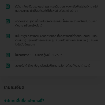
1
รู้ตัวว่าเสี่ยง รีบตรวจเลย! เพราะโรคติดต่อทางเพศสัมพันธ์ส่วนใหญ่จะไม่
แสดงอาการ ถ้าเป็นอะไรจะได้ไม่แพร่เชื้อต่อและรีบรักษา
2
ถ้าติดแล้วไม่รู้ตัว เสี่ยงเป็นโรคตับอักเสบเรื้อรัง และอาจทำให้เป็นตับแข็ง
ตับวาย หรือมะเร็งตับได้
3
แม่นยำสูง ตรวจครบ 4 รายการหลัก ทั้งตรวจหาเชื้อไวรัสตับอักเสบบีและ
ตรวจหาภูมิคุ้มกันไวรัสอักเสบบี ภูมิคุ้มกันไวรัสตับอักเสบซี และภูมิคุ้มกัน
ไวรัสตับอักเสบเอ
4
ใช้เวลาตรวจ 15-30 นาที รู้ผลใน 1-2 วัน*
5
สบายใจได้ รักษาข้อมูลส่วนตัวเป็นความลับ ไม่ต้องกังวลว่าใครจะรู้
รายละเอียด
ทำไมคนอื่นซื้อแพ็กเกจนี้?