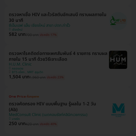
ตรวจหาเชื้อ HIV และไวรัสตับอักเสบบี ทราบผลภายใน
30 นาที
ซีเอ็มเอฟ แล็บ เชียงใหม่ สาขา ปตท.ท่ารั้ว
เชียงใหม่
582 บาท
700 บาท
ประหยัด 17%
ตรวจหาโรคติดต่อทางเพศสัมพันธ์ 4 รายการ ทราบผล
ภายใน 15 นาที ด้วยวิธีเจาะเลือด
H.U.M. Clinic
คลองเตย
BTS อโศก , MRT สุขุมวิท
1,504 บาท
1,960 บาท
ประหยัด 23%
ตรวจคัดกรอง HIV แบบพื้นฐาน รู้ผลใน 1-2 วัน
(Ab)
MedConsult Clinic (เมดคอนซัลท์คลินิกเวชกรรม)
บางรัก
250 บาท
420 บาท
ประหยัด 40%