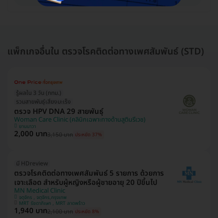
แพ็กเกจอื่นใน ตรวจโรคติดต่อทางเพศสัมพันธ์ (STD)
รู้ผลใน 3 วัน (กทม.)
รวมสายพันธุ์เสี่ยงมะเร็ง
ตรวจ HPV DNA 29 สายพันธุ์
Woman Care Clinic (คลินิกเฉพาะทางด้านสูตินรีเวช)
ยานนาวา
2,000 บาท
3,150 บาท
ประหยัด 37%
มี HDreview
ตรวจโรคติดต่อทางเพศสัมพันธ์ 5 รายการ ด้วยการ
เจาะเลือด สำหรับผู้หญิงหรือผู้ชายอายุ 20 ปีขึ้นไป
MN Medical Clinic
จตุจักร , จตุจักร,กรุงเทพ
MRT รัชดาภิเษก , MRT ลาดพร้าว
1,940 บาท
2,100 บาท
ประหยัด 8%