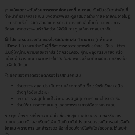
🩺
ใส่ใจสุขภาพตับด้วยการตรวจคัดกรองที่เหมาะสม
ตับเป็นอวัยวะสำคัญที่
ทำหน้าที่หลากหลาย เช่น ขจัดสารพิษและดูแลสมดุลร่างกาย หลายคนอาจไม่รู้
ว่าการติดเชื้อไวรัสตับอักเสบบางชนิดสามารถเกิดขึ้นโดยไม่แสดงอาการ
ชัดเจน หากตรวจพบเร็วก็จะช่วยให้ได้รับการดูแลที่เหมาะสมมากขึ้น
🏥
โปรแกรมตรวจคัดกรองไวรัสตับอักเสบ 4 รายการ (แพ็กเกจ
HDmall+)
เหมาะสำหรับผู้ที่ต้องการตรวจสุขภาพตับอย่างละเอียด ไม่ว่าจะ
เป็นผู้ใหญ่ที่มีความเสี่ยงจากประวัติครอบครัว, ผู้ที่มีพฤติกรรมเสี่ยง หรือ
แม้แต่ผู้ที่วางแผนทำงานหรือใช้ชีวิตในสภาพแวดล้อมที่อาจมีความเสี่ยงต่อ
ไวรัสตับอักเสบ
🔍
ข้อดีของการตรวจคัดกรองไวรัสตับอักเสบ
ช่วยตรวจหาและประเมินความเสี่ยงการติดเชื้อไวรัสตับอักเสบชนิด
ต่างๆ ได้ตั้งแต่ระยะ
เหมาะสำหรับผู้ที่ไม่แน่ใจว่าตนเองมีภูมิคุ้มกันหรือเคยได้รับวัคซีน
ช่วยให้สามารถวางแผนดูแลสุขภาพระยะยาวได้อย่างเหมาะสม
หากคุณต้องการสร้างความมั่นใจเกี่ยวกับสุขภาพตับของตนเองหรือของ
คนในครอบครัว ลองเรียนรู้เพิ่มเติมเกี่ยวกับ
โปรแกรมตรวจคัดกรองไวรัสตับ
อักเสบ 4 รายการ
และสำรวจตัวเลือกที่ตอบโจทย์ไลฟ์สไตล์ของคุณได้เลยค่ะ
😊