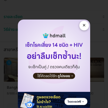
รายละเอียด
×
วิธีชำระและใช้งาน
สาขาหรือแผนกที่ให้บริการ
1
Bangkok Sexual Health Center
8/888 ถ. นวลจันทร์ แขวงนวลจันทร์ เขตบึงกุ่ม กรุงเทพมหานคร 10230
ดูรายละเอียด