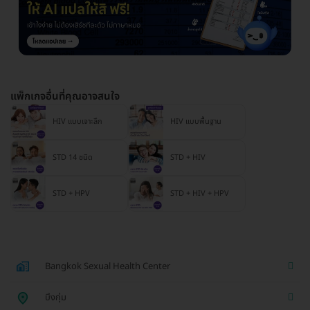
แพ็กเกจอื่นที่คุณอาจสนใจ
HIV แบบเจาะลึก
HIV แบบพื้นฐาน
STD 14 ชนิด
STD + HIV
STD + HPV
STD + HIV + HPV
Bangkok Sexual Health Center
บึงกุ่ม