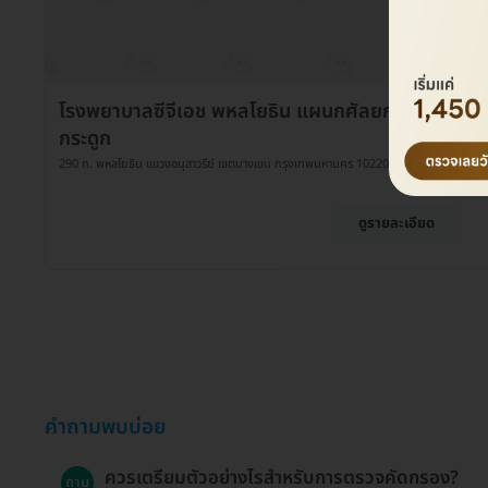
โรงพยาบาลซีจีเอช พหลโยธิน แผนกศัลยกรรม
กระดูก
290 ถ. พหลโยธิน แขวงอนุสาวรีย์ เขตบางเขน กรุงเทพมหานคร 10220
ดูรายละเอียด
คำถามพบบ่อย
ควรเตรียมตัวอย่างไรสำหรับการตรวจคัดกรอง?
ถาม