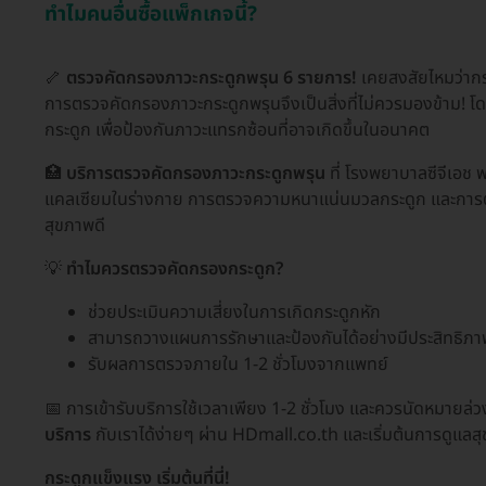
ทำไมคนอื่นซื้อแพ็กเกจนี้?
🦴
ตรวจคัดกรองภาวะกระดูกพรุน 6 รายการ!
เคยสงสัยไหมว่ากระ
การตรวจคัดกรองภาวะกระดูกพรุนจึงเป็นสิ่งที่ไม่ควรมองข้าม! โด
กระดูก เพื่อป้องกันภาวะแทรกซ้อนที่อาจเกิดขึ้นในอนาคต
🏥
บริการตรวจคัดกรองภาวะกระดูกพรุน
ที่ โรงพยาบาลซีจีเอช
แคลเซียมในร่างกาย การตรวจความหนาแน่นมวลกระดูก และการตรวจ
สุขภาพดี
💡
ทำไมควรตรวจคัดกรองกระดูก?
ช่วยประเมินความเสี่ยงในการเกิดกระดูกหัก
สามารถวางแผนการรักษาและป้องกันได้อย่างมีประสิทธิภา
รับผลการตรวจภายใน 1-2 ชั่วโมงจากแพทย์
📅 การเข้ารับบริการใช้เวลาเพียง 1-2 ชั่วโมง และควรนัดหมาย
บริการ
กับเราได้ง่ายๆ ผ่าน HDmall.co.th และเริ่มต้นการดูแลสุ
กระดูกแข็งแรง เริ่มต้นที่นี่!