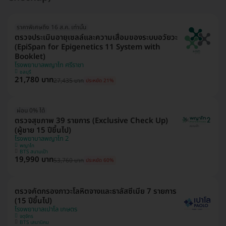
ราคาพิเศษถึง 16 ส.ค. เท่านั้น
ตรวจประเมินอายุเซลล์และความเสื่อมของระบบอวัยวะ
(EpiSpan for Epigenetics 11 System with
Booklet)
โรงพยาบาลพญาไท ศรีราชา
ชลบุรี
21,780 บาท
27,435 บาท
ประหยัด 21%
ผ่อน 0% ได้
ตรวจสุขภาพ 39 รายการ (Exclusive Check Up)
(ผู้ชาย 15 ปีขึ้นไป)
โรงพยาบาลพญาไท 2
พญาไท
BTS สนามเป้า
19,990 บาท
53,760 บาท
ประหยัด 60%
ตรวจคัดกรองภาวะโลหิตจางและธาลัสซีเมีย 7 รายการ
(15 ปีขึ้นไป)
โรงพยาบาลเปาโล เกษตร
จตุจักร
BTS เสนานิคม