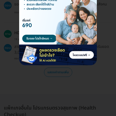
ขออภัยค่ะ แพ็กเกจบน HDmall ไม่ได้เข้าร่วมสิทธิประกันสังคม
ตอบ
ตอบโดยทีมงาน HD
HDmall รับการชำระเงินด้วยวิธีใดบ้าง?
ถาม
19 ธ.ค. 2024
สามารถชำระเงินผ่านการโอนเงินหรือบัตรเครดิต และสำหรับยอด
ตอบ
3,000 บาทขึ้นไปสามารถเลือกผ่อนชำระ 0% ได้
ตอบโดยทีมงาน HD
แสดงคำถามเพิ่ม
แพ็กเกจอื่นใน โปรแกรมตรวจสุขภาพ (Health
Checkup)