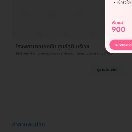
โรงพยาบาลเอกชัย ศูนย์สูติ-นรีเวช
99/9 หมู่ที่ 4 ถ. เอกชัย ต. โคกขาม อ. เมืองสมุทรสาคร จ. สมุทรสาคร 74000
ดูรายละเอียด
คำถามพบบ่อย