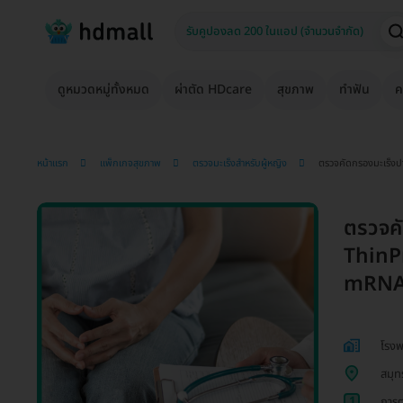
ดูหมวดหมู่ทั้งหมด
ผ่าตัด HDcare
สุขภาพ
ทำฟัน
ค
หน้าแรก
แพ็กเกจสุขภาพ
ตรวจมะเร็งสำหรับผู้หญิง
ตรวจคัดกรองมะเร็งป
ตรวจคั
ThinP
mRNA 
โรงพ
สมุท
1
การต