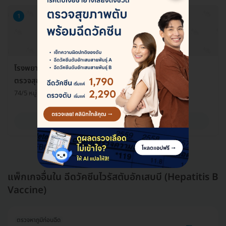
1
โรงพยาบาลวิชัยเวช อินเตอร์เนชั่นแนล อ้อมน้อย ศูนย์
ตรวจสุขภาพ
74/5 หมู่ 4 ต. อ้อมน้อย อ. กระทุ่มแบน จ. สมุทรสาคร 74130
ดูรายละเอียด
แพ็กเกจอื่นใน ฉีดวัคซีนไวรัสตับอักเสบบี (Hepatitis B
Vaccine)
ตรวจหาภูมิก่อนฉีด