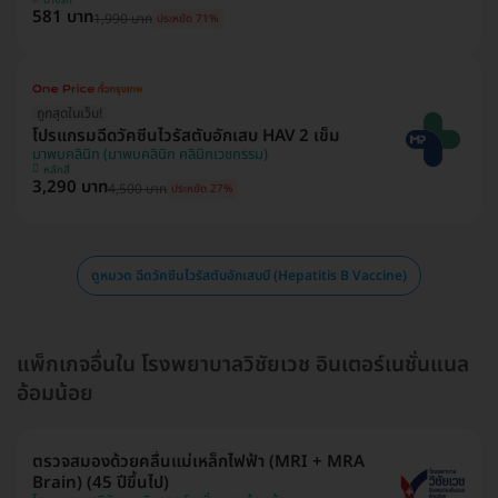
581 บาท
1,990 บาท
ประหยัด 71%
ถูกสุดในเว็บ!
โปรแกรมฉีดวัคซีนไวรัสตับอักเสบ HAV 2 เข็ม
มาพบคลินิก (มาพบคลินิก คลินิกเวชกรรม)
หลักสี่
3,290 บาท
4,500 บาท
ประหยัด 27%
ดูหมวด ฉีดวัคซีนไวรัสตับอักเสบบี (Hepatitis B Vaccine)
แพ็กเกจอื่นใน โรงพยาบาลวิชัยเวช อินเตอร์เนชั่นแนล
อ้อมน้อย
ตรวจสมองด้วยคลื่นแม่เหล็กไฟฟ้า (MRI + MRA
Brain) (45 ปีขึ้นไป)