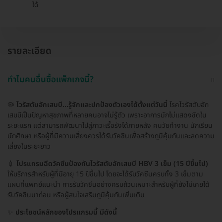
ได้
รายละเอียด
ทำไมคนอื่นซื้อแพ็กเกจนี้?
🦠
ไวรัสตับอักเสบบี...รู้จักและปกป้องตัวเองได้ตั้งแต่วันนี้
โรคไวรัสตับอัก
เสบบีเป็นปัญหาสุขภาพที่หลายคนอาจไม่รู้ตัว เพราะอาการมักไม่แสดงชัดใน
ระยะแรก แต่สามารถพัฒนาไปสู่ภาวะเรื้อรังได้ภายหลัง คนวัยทำงาน นักเรียน
นักศึกษา หรือผู้ที่มีความเสี่ยงควรได้รับวัคซีนเพื่อสร้างภูมิคุ้มกันและลดความ
เสี่ยงในระยะยาว
💉
โปรแกรมฉีดวัคซีนป้องกันไวรัสตับอักเสบบี HBV 3 เข็ม (15 ปีขึ้นไป)
ให้บริการสำหรับผู้ที่มีอายุ 15 ปีขึ้นไป โดยจะได้รับวัคซีนครบทั้ง 3 เข็มตาม
แผนที่แพทย์แนะนำ การรับวัคซีนอย่างครบถ้วนเหมาะสำหรับผู้ที่ยังไม่เคยได้
รับวัคซีนมาก่อน หรือผู้สนใจเสริมภูมิคุ้มกันเพิ่มเติม
✨
ประโยชน์หลักของโปรแกรมนี้ มีดังนี้