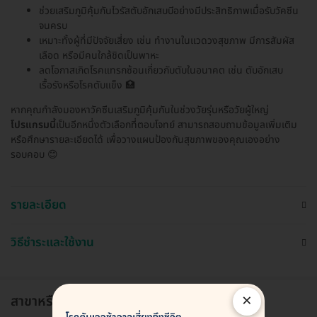
ช่วยเสริมภูมิคุ้มกันไวรัสตับอักเสบบีอย่างมีประสิทธิภาพเมื่อรับวัคซีน
จนครบ
เหมาะทั้งผู้ที่มีปัจจัยเสี่ยง เช่น ทำงานในแวดวงสุขภาพ มีการสัมผัส
เลือด หรือมีคนใกล้ชิดเป็นพาหะ
ลดโอกาสเกิดโรคแทรกซ้อนเกี่ยวกับตับในอนาคต เช่น ตับอักเสบ
เรื้อรังหรือโรคตับแข็ง 🏥
หากคุณกำลังมองหาวัคซีนเสริมภูมิคุ้มกันในช่วงวัยรุ่นหรือวัยผู้ใหญ่
โปรแกรมนี้
เป็นอีกหนึ่งตัวเลือกที่ตอบโจทย์ สามารถสอบถามข้อมูลเพิ่มเติม
หรือศึกษารายละเอียดได้ เพื่อวางแผนป้องกันสุขภาพของคุณเองอย่าง
รอบคอบ 😊
รายละเอียด
วิธีชำระและใช้งาน
×
สาขาหรือแผนกที่ให้บริการ