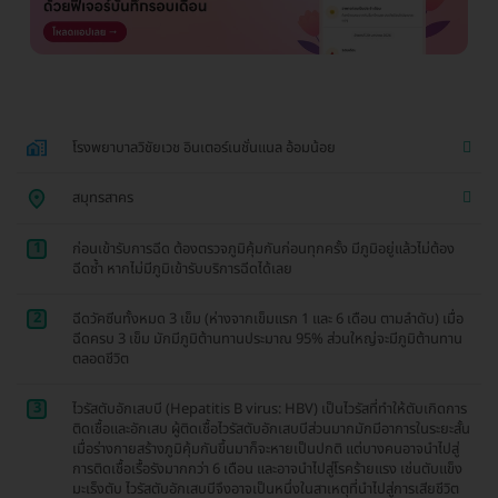
โรงพยาบาลวิชัยเวช อินเตอร์เนชั่นแนล อ้อมน้อย
สมุทรสาคร
1
ก่อนเข้ารับการฉีด ต้องตรวจภูมิคุ้มกันก่อนทุกครั้ง มีภูมิอยู่แล้วไม่ต้อง
ฉีดซ้ำ หากไม่มีภูมิเข้ารับบริการฉีดได้เลย
2
ฉีดวัคซีนทั้งหมด 3 เข็ม (ห่างจากเข็มแรก 1 และ 6 เดือน ตามลำดับ) เมื่อ
ฉีดครบ 3 เข็ม มักมีภูมิต้านทานประมาณ 95% ส่วนใหญ่จะมีภูมิต้านทาน
ตลอดชีวิต
3
ไวรัสตับอักเสบบี (Hepatitis B virus: HBV) เป็นไวรัสที่ทำให้ตับเกิดการ
ติดเชื้อและอักเสบ ผู้ติดเชื้อไวรัสตับอักเสบบีส่วนมากมักมีอาการในระยะสั้น
เมื่อร่างกายสร้างภูมิคุ้มกันขึ้นมาก็จะหายเป็นปกติ แต่บางคนอาจนำไปสู่
การติดเชื้อเรื้อรังมากกว่า 6 เดือน และอาจนำไปสู่โรคร้ายแรง เช่นตับแข็ง
มะเร็งตับ ไวรัสตับอักเสบบีจึงอาจเป็นหนึ่งในสาเหตุที่นำไปสู่การเสียชีวิต