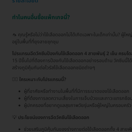
รายละเอียด
ทำไมคนอื่นซื้อแพ็กเกจนี้?
🦟 คุณรู้หรือไม่ว่าไข้เลือดออกไม่ได้เกิดเฉพาะในเด็กเท่านั้น? ผู้ใ
อยู่ในพื้นที่ที่ยุงลายชุกชุม
โปรแกรมฉีดวัคซีนป้องกันไข้เลือดออก 4 สายพันธุ์ 2 เข็ม ครบโ
15 ปีขึ้นไปที่ต้องการป้องกันไข้เลือดออกอย่างรอบด้าน วัคซีนนี้
สร้างภูมิคุ้มกันต่อไวรัสไข้เลือดออกชนิดต่างๆ
🧑‍⚕️
ใครเหมาะกับโปรแกรมนี้?
ผู้ที่อาศัยหรือทำงานในพื้นที่ที่มีการระบาดของไข้เลือดออก
ผู้ที่ต้องการลดความเสี่ยงในการเจ็บป่วยและภาวะแทรกซ้อ
ผู้ปกครองที่อยากดูแลสุขภาพวัยรุ่นหรือผู้ใหญ่ในครอบครัว
💡
ประโยชน์ของการฉีดวัคซีนไข้เลือดออก
ช่วยเสริมภูมิคุ้มกันของร่างกายต่อไข้เลือดออกทั้ง 4 สายพ