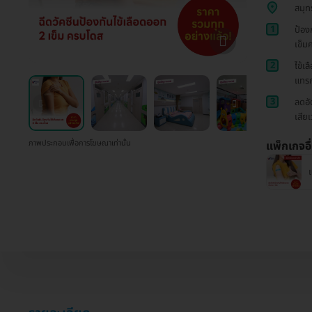
สมุท
1
ป้อง
เข็ม
2
ไข้เ
แทรก
3
ลดอั
เสียเ
ภาพประกอบเพื่อการโฆษณาเท่านั้น
แพ็กเกจอื