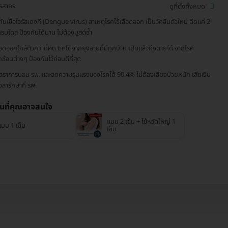
รสาคร
ดูที่ตั้งทั้งหมด
กันเชื้อไวรัสเดงกี (Dengue virus) สาเหตุโรคไข้เลือดออก เป็นวัคซีนตัวใหม่ ฉีดแค่ 2
ครบโดส ป้องกันได้นาน ไม่ต้องบูสต์ซ้ำ
ลือดออกใกล้ตัวกว่าที่คิด ติดได้จากยุงลายที่มีทุกบ้าน เป็นแล้วถึงตายได้ จากโรค
ซ้อนต่างๆ ป้องกันไว้ก่อนดีที่สุด
ตราการนอน รพ. และลดความรุนแรงของโรคได้ 90.4% ไม่ต้องเสี่ยงป่วยหนัก เสียเงิน
วลารักษาที่ รพ.
่นที่คุณอาจสนใจ
แบบ 2 เข็ม + ไข้หวัดใหญ่ 1
แบบ 1 เข็ม
เข็ม