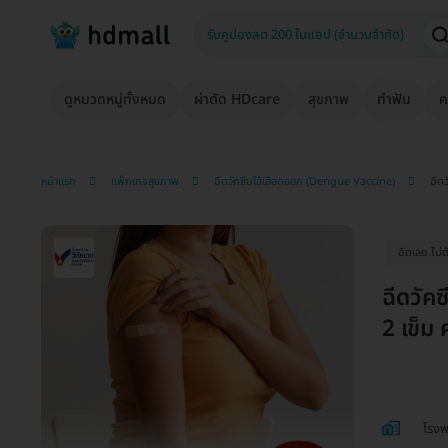
ดูหมวดหมู่ทั้งหมด
ผ่าตัด HDcare
สุขภาพ
ทำฟัน
ค
หน้าแรก
แพ็กเกจสุขภาพ
ฉีดวัคซีนไข้เลือดออก (Dengue Vaccine)
ฉีดว
ฉีดเลย ไม่
ฉีดวัคซ
2 เข็ม 
โรงพ