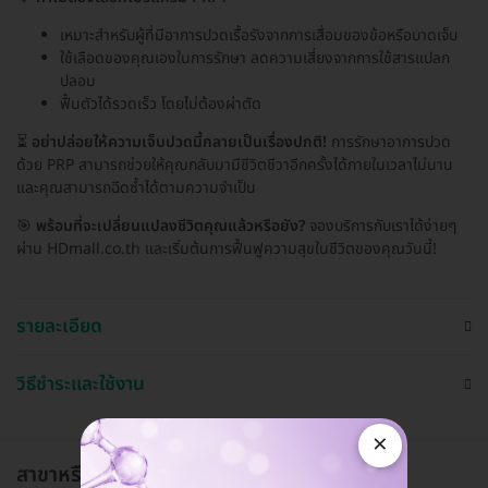
เหมาะสำหรับผู้ที่มีอาการปวดเรื้อรังจากการเสื่อมของข้อหรือบาดเจ็บ
ใช้เลือดของคุณเองในการรักษา ลดความเสี่ยงจากการใช้สารแปลก
ปลอม
ฟื้นตัวได้รวดเร็ว โดยไม่ต้องผ่าตัด
⏳
อย่าปล่อยให้ความเจ็บปวดนี้กลายเป็นเรื่องปกติ!
การรักษาอาการปวด
ด้วย PRP สามารถช่วยให้คุณกลับมามีชีวิตชีวาอีกครั้งได้ภายในเวลาไม่นาน
และคุณสามารถฉีดซ้ำได้ตามความจำเป็น
🎯
พร้อมที่จะเปลี่ยนแปลงชีวิตคุณแล้วหรือยัง?
จองบริการกับเราได้ง่ายๆ
ผ่าน HDmall.co.th และเริ่มต้นการฟื้นฟูความสุขในชีวิตของคุณวันนี้!
รายละเอียด
วิธีชำระและใช้งาน
×
สาขาหรือแผนกที่ให้บริการ