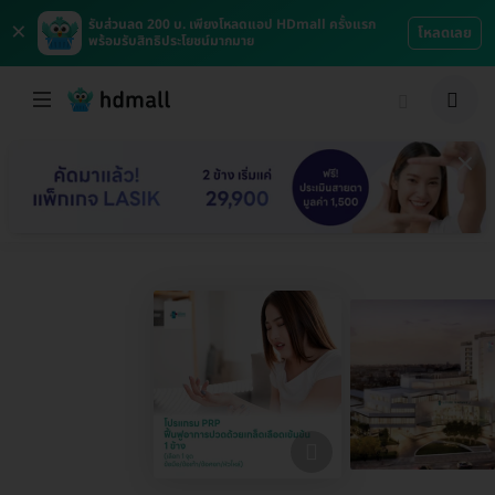
×
รับส่วนลด 200 บ. เพียงโหลดแอป HDmall ครั้งแรก
โหลดเลย
พร้อมรับสิทธิประโยชน์มากมาย