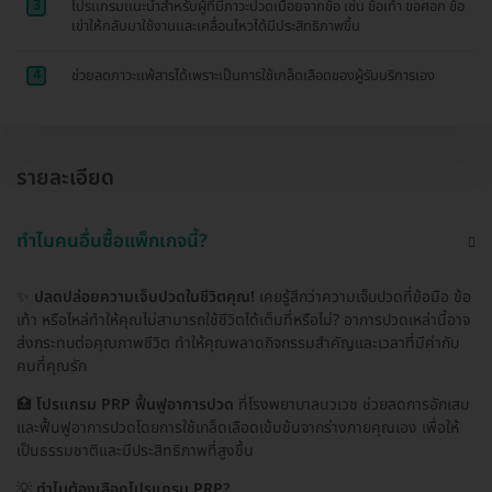
3
โปรเเกรมเเนะนำสำหรับผู้ที่มีภาวะปวดเมื่อยจากข้อ เช่น ข้อเท้า ขอศอก ข้อ
เข่าให้กลับมาใช้งานเเละเคลื่อนไหวได้มีประสิทธิภาพขึ้น
4
ช่วยลดภาวะเเพ้สารได้เพราะเป็นการใช้เกล็ดเลือดของผู้รับบริการเอง
รายละเอียด
ทำไมคนอื่นซื้อแพ็กเกจนี้?
✨
ปลดปล่อยความเจ็บปวดในชีวิตคุณ!
เคยรู้สึกว่าความเจ็บปวดที่ข้อมือ ข้อ
เท้า หรือไหล่ทำให้คุณไม่สามารถใช้ชีวิตได้เต็มที่หรือไม่? อาการปวดเหล่านี้อาจ
ส่งกระทบต่อคุณภาพชีวิต ทำให้คุณพลาดกิจกรรมสำคัญและเวลาที่มีค่ากับ
คนที่คุณรัก
🏥
โปรแกรม PRP ฟื้นฟูอาการปวด
ที่โรงพยาบาลนวเวช ช่วยลดการอักเสบ
และฟื้นฟูอาการปวดโดยการใช้เกล็ดเลือดเข้มข้นจากร่างกายคุณเอง เพื่อให้
เป็นธรรมชาติและมีประสิทธิภาพที่สูงขึ้น
💡
ทำไมต้องเลือกโปรแกรม PRP?