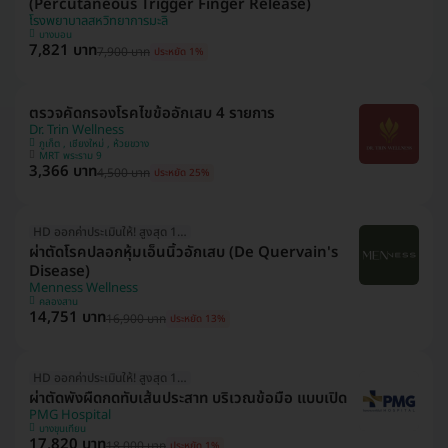
(Percutaneous Trigger Finger Release)
โรงพยาบาลสหวิทยาการมะลิ
บางบอน
7,821 บาท
7,900 บาท
ประหยัด 1%
ตรวจคัดกรองโรคไขข้ออักเสบ 4 รายการ
Dr. Trin Wellness
ภูเก็ต , เชียงใหม่ , ห้วยขวาง
MRT พระราม 9
3,366 บาท
4,500 บาท
ประหยัด 25%
HD ออกค่าประเมินให้! สูงสุด 1500 บ.
ผ่าตัดโรคปลอกหุ้มเอ็นนิ้วอักเสบ (De Quervain's
Disease)
Menness Wellness
คลองสาน
14,751 บาท
16,900 บาท
ประหยัด 13%
HD ออกค่าประเมินให้! สูงสุด 1000 บ.
ผ่าตัดพังผืดกดทับเส้นประสาท บริเวณข้อมือ แบบเปิด
PMG Hospital
บางขุนเทียน
17,820 บาท
18,000 บาท
ประหยัด 1%