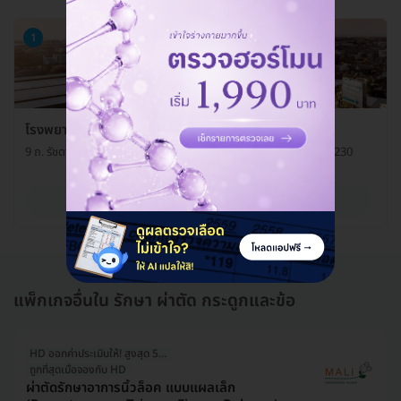
1
โรงพยาบาลนวเวช ศูนย์กล้ามเนื้อกระดูกและข้อ
9 ถ. รัชดา-รามอินทรา แขวงนวลจันทร์ เขตบึงกุ่ม กรุงเทพมหานคร 10230
ดูรายละเอียด
แพ็กเกจอื่นใน รักษา ผ่าตัด กระดูกและข้อ
HD ออกค่าประเมินให้! สูงสุด 500 บ.
ถูกที่สุดเมื่อจองกับ HD
ผ่าตัดรักษาอาการนิ้วล็อค แบบแผลเล็ก