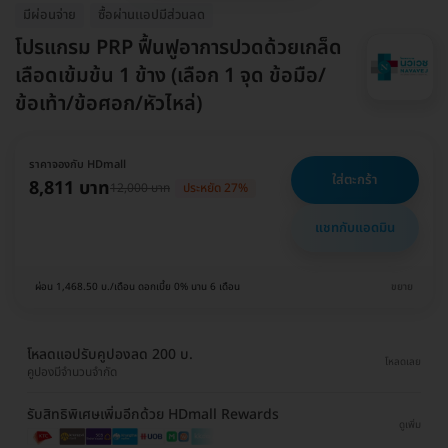
มีผ่อนจ่าย
ซื้อผ่านเเอปมีส่วนลด
โปรแกรม PRP ฟื้นฟูอาการปวดด้วยเกล็ด
เลือดเข้มข้น 1 ข้าง (เลือก 1 จุด ข้อมือ/
ข้อเท้า/ข้อศอก/หัวไหล่)
ราคาจองกับ HDmall
ใส่ตะกร้า
8,811 บาท
12,000 บาท
ประหยัด 27%
แชทกับแอดมิน
ผ่อน 1,468.50 บ./เดือน ดอกเบี้ย 0% นาน 6 เดือน
ขยาย
โหลดแอปรับคูปองลด 200 บ.
โหลดเลย
คูปองมีจำนวนจำกัด
รับสิทธิพิเศษเพิ่มอีกด้วย HDmall Rewards
ดูเพิ่ม