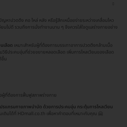
หาปวดตึง คอ ไหล่ หลัง หรือรู้สึกเหนื่อยง่ายระหว่างเคลื่อนไหว
เวียนไม่ดี รวมถึงการนั่งทำงานนาน ๆ จึงควรใส่ใจดูแลร่างกายอย่าง
ยนเลือด
เหมาะสำหรับผู้ที่ต้องการบรรเทาอาการปวดตึงกล้ามเนื้อ
เน้นวิธีประคบอุ่นที่ช่วยขยายหลอดเลือด เพิ่มการไหลเวียนของเลือด
ขึ้น
รือผู้ที่ต้องการฟื้นฟูสภาพร่างกาย
โปรแกรมกายภาพบำบัด ด้วยการประคบอุ่น กระตุ้นการไหลเวียน
เติมได้ที่ HDmall.co.th เพื่อหาคำตอบที่เหมาะกับคุณ 🤗