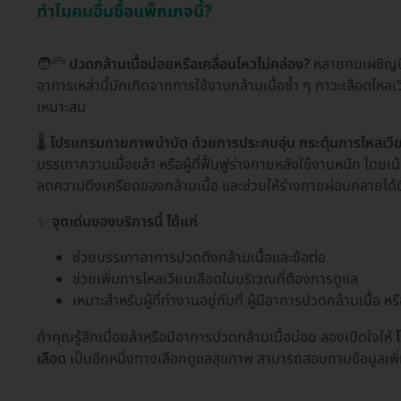
ทำไมคนอื่นซื้อแพ็กเกจนี้?
🧑‍🦳
ปวดกล้ามเนื้อบ่อยหรือเคลื่อนไหวไม่คล่อง?
หลายคนเผชิญปัญ
อาการเหล่านี้มักเกิดจากการใช้งานกล้ามเนื้อซ้ำ ๆ ภาวะเลือดไหล
เหมาะสม
🌡️
โปรแกรมกายภาพบำบัด ด้วยการประคบอุ่น กระตุ้นการไหลเวี
บรรเทาความเมื่อยล้า หรือผู้ที่ฟื้นฟูร่างกายหลังใช้งานหนัก โดย
ลดความตึงเครียดของกล้ามเนื้อ และช่วยให้ร่างกายผ่อนคลายได้ดี
✨
จุดเด่นของบริการนี้ ได้แก่
ช่วยบรรเทาอาการปวดตึงกล้ามเนื้อและข้อต่อ
ช่วยเพิ่มการไหลเวียนเลือดในบริเวณที่ต้องการดูแล
เหมาะสำหรับผู้ที่ทำงานอยู่กับที่ ผู้มีอาการปวดกล้ามเนื้อ ห
ถ้าคุณรู้สึกเมื่อยล้าหรือมีอาการปวดกล้ามเนื้อบ่อย ลองเปิดใจให้
เลือด
เป็นอีกหนึ่งทางเลือกดูแลสุขภาพ สามารถสอบถามข้อมูลเพิ่ม