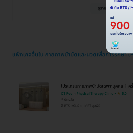
ดูรายละเอียด
แพ็กเกจอื่นใน กายภาพบำบัดและนวดเพื่อการรักษา (
โปรแกรมกายภาพบำบัดเฉพาะบุคคล 1 ครั
OT Room Physical Therapy Clinic
5.0
ปทุมวัน
BTS เพลินจิต , MRT ลุมพินี