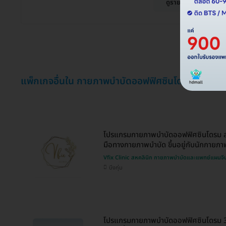
ดูรายละเอียด
แพ็กเกจอื่นใน กายภาพบำบัดออฟฟิศซินโดรม (Phys
โปรแกรมกายภาพบำบัดออฟฟิศซินโดรม ลด
มือทางกายภาพบำบัด ขึ้นอยู่กับนักกายภา
Vfix Clinic สหคลินิก กายภาพบำบัดและแพทย์แผนจี
บึงกุ่ม
โปรแกรมกายภาพบำบัดออฟฟิศซินโดรม 3