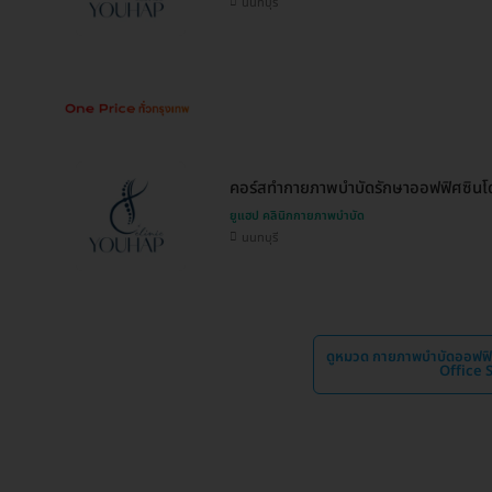
นนทบุรี
คอร์สทำกายภาพบำบัดรักษาออฟฟิศซินโดร
ยูแฮป คลินิกกายภาพบำบัด
นนทบุรี
ดูหมวด กายภาพบำบัดออฟฟิ
Office