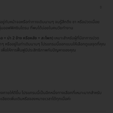
่กับหน้าจอหรือท่าทางเดิมนานๆ จนรู้สึกตึง ชา หรือปวดเมื่อย
ุ่มออฟฟิศซินโดรม ที่พบได้บ่อยในคนวัยทำงาน
+ บ่า 2 ข้าง หรือหลัง + สะโพก)
เหมาะสำหรับผู้ที่มีอาการปวด
ำๆ หรืออยู่ในท่าเดิมนานๆ โปรแกรมนี้ออกแบบให้เลือกดูแลจุดที่คุณ
ก เพื่อให้การฟื้นฟูมีประสิทธิภาพกับปัญหาของคุณ
างกายให้ดีขึ้น โปรแกรมนี้เป็นอีกหนึ่งทางเลือกที่เหมาะมากสำหรับ
ียดเพิ่มเติมหรือจองหมายเวลาได้ทุกเมื่อค่ะ