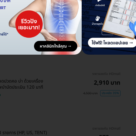
ical Therapy Office Syndrome)
ราคาจองกับ HDmall
ปวดคอ บ่า ด้วยเครื่อง
2,910 บาท
พบำบัดประเมิน 120 นาที
4,500 บาท
ประหยัด 35%
น
ราคาจองกับ HDmall
 รายการ (HP, US, TENT)