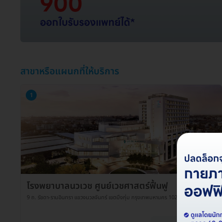
สาขาหรือแผนกที่ให้บริการ
1
โรงพยาบาลนวเวช ศูนย์เวชศาสตร์ฟื้นฟู
9 ถ. รัชดา-รามอินทรา แขวงนวลจันทร์ เขตบึงกุ่ม กรุงเทพมหานคร 10230