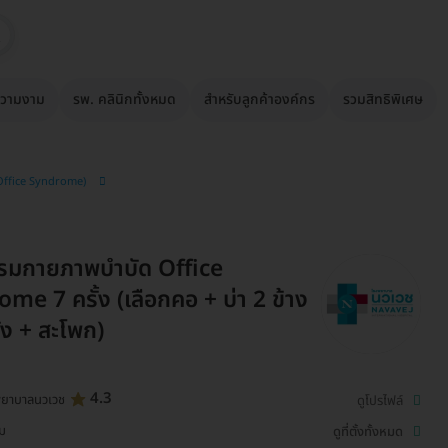
วามงาม
รพ. คลินิกทั้งหมด
สำหรับลูกค้าองค์กร
รวมสิทธิพิเศษ
 Office Syndrome)
รมกายภาพบำบัด Office
me 7 ครั้ง (เลือกคอ + บ่า 2 ข้าง
ัง + สะโพก)
4.3
พยาบาลนวเวช
ดูโปรไฟล์
่ม
ดูที่ตั้งทั้งหมด