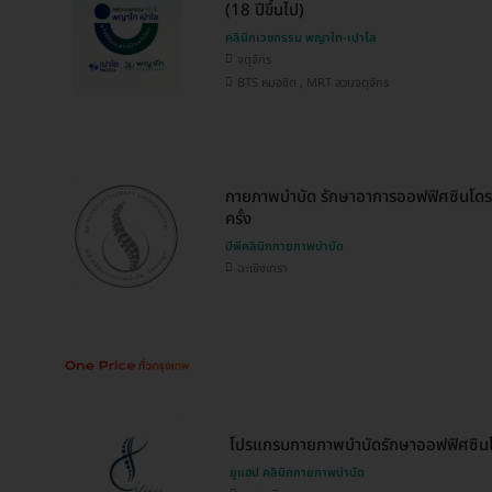
(18 ปีขึ้นไป)
คลินิกเวชกรรม พญาไท-เปาโล
จตุจักร
BTS หมอชิต , MRT สวนจตุจักร
กายภาพบำบัด รักษาอาการออฟฟิศซินโดรม
ครั้ง
บีพีคลินิกกายภาพบำบัด
ฉะเชิงเทรา
โปรแกรมกายภาพบำบัดรักษาออฟฟิศซินโ
ยูแฮป คลินิกกายภาพบำบัด