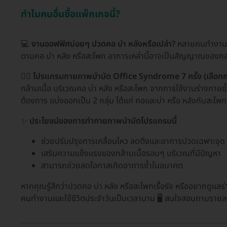
ทำไมคนอื่นซื้อแพ็กเกจนี้?
💻
งานออฟฟิศบ่อยๆ ปวดคอ บ่า หลังหรือเปล่า?
หลายคนทำงานอยู
ตามคอ บ่า หลัง หรือสะโพก อาการเหล่านี้อาจเป็นสัญญาณของกล
🧑‍⚕️
โปรแกรมกายภาพบำบัด Office Syndrome 7 ครั้ง (เลือกคอ 
กล้ามเนื้อ บริเวณคอ บ่า หลัง หรือสะโพก จากการใช้งานร่างกายซ้
ต้องการ แบ่งออกเป็น 2 กลุ่ม ได้แก่ คอและบ่า หรือ หลังกับสะโพ
✨
ประโยชน์ของการทำกายภาพบำบัดโปรแกรมนี้
ช่วยปรับปรุงการเคลื่อนไหว ลดตึงและอาการปวดเฉพาะจุด
เสริมความแข็งแรงของกล้ามเนื้อรอบๆ บริเวณที่มีปัญหา
สามารถช่วยลดโอกาสเกิดอาการซ้ำในอนาคต
หากคุณรู้สึกว่าปวดคอ บ่า หลัง หรือสะโพกเรื้อรัง หรืออยากดูแลร่
คนทำงานและใช้ชีวิตประจำวันเป็นเวลานาน 🖥️ สนใจสอบถามรายละเอ