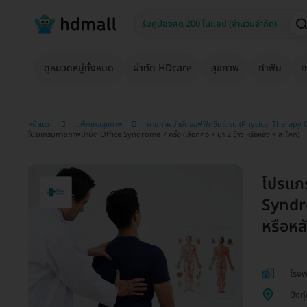
ดูหมวดหมู่ทั้งหมด
ผ่าตัด HDcare
สุขภาพ
ทำฟัน
ค
หน้าแรก
แพ็กเกจสุขภาพ
กายภาพบำบัดออฟฟิศซินโดรม (Physical Therapy
โปรแกรมกายภาพบำบัด Office Syndrome 7 ครั้ง (เลือกคอ + บ่า 2 ข้าง หรือหลัง + สะโพก)
โปรแก
Syndro
หรือหล
โรง
บึงกุ