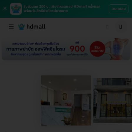
×
รับส่วนลด 200 บ. เพียงโหลดแอป HDmall ครั้งแรก
โหลดเลย
พร้อมรับสิทธิประโยชน์มากมาย