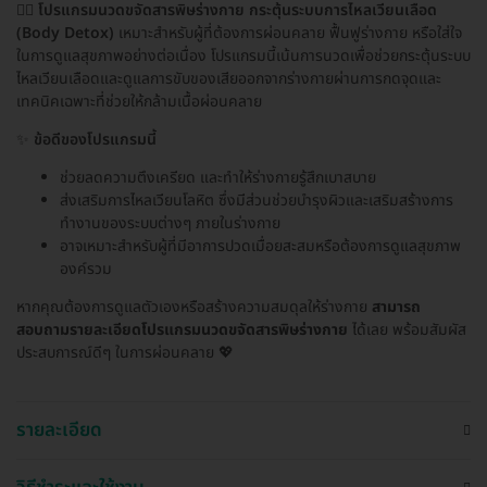
💆‍♂️
โปรแกรมนวดขจัดสารพิษร่างกาย กระตุ้นระบบการไหลเวียนเลือด
(Body Detox)
เหมาะสำหรับผู้ที่ต้องการผ่อนคลาย ฟื้นฟูร่างกาย หรือใส่ใจ
ในการดูแลสุขภาพอย่างต่อเนื่อง โปรแกรมนี้เน้นการนวดเพื่อช่วยกระตุ้นระบบ
ไหลเวียนเลือดและดูแลการขับของเสียออกจากร่างกายผ่านการกดจุดและ
เทคนิคเฉพาะที่ช่วยให้กล้ามเนื้อผ่อนคลาย
✨
ข้อดีของโปรแกรมนี้
ช่วยลดความตึงเครียด และทำให้ร่างกายรู้สึกเบาสบาย
ส่งเสริมการไหลเวียนโลหิต ซึ่งมีส่วนช่วยบำรุงผิวและเสริมสร้างการ
ทำงานของระบบต่างๆ ภายในร่างกาย
อาจเหมาะสำหรับผู้ที่มีอาการปวดเมื่อยสะสมหรือต้องการดูแลสุขภาพ
องค์รวม
หากคุณต้องการดูแลตัวเองหรือสร้างความสมดุลให้ร่างกาย
สามารถ
สอบถามรายละเอียดโปรแกรมนวดขจัดสารพิษร่างกาย
ได้เลย พร้อมสัมผัส
ประสบการณ์ดีๆ ในการผ่อนคลาย 💖
รายละเอียด