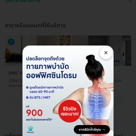
วิธีชำระและใช้งาน
สาขาหรือแผนกที่ให้บริการ
1
×
PWC Healthy and Skin
2089/12 โครงการเดอะมาสเตอร์ แอทบีทีเอส อ่อนนุช 2 ซ. อ่อนนุช 41 แขวง
สวนหลวง เขตสวนหลวง กรุงเทพมหานคร 10250
ดูรายละเอียด