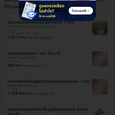
แพ็กเกจอื่นใน กายภาพบำบัดและนวดเพื่อการรักษา
(Physical Therapy)
โปรแกรมกายภาพบำบัดเฉพาะบุคคล 1 ครั้ง
OT Room Physical Therapy Clinic
ปทุมวัน
BTS เพลินจิต , MRT ลุมพินี
1,881 บาท
2,000 บาท
ประหยัด 6%
นวดผ่อนคลายมือ + แขน 60 นาที
DGAN Physio Clinic
นนทบุรี
594 บาท
600 บาท
ประหยัด 1%
กายภาพบำบัดฟื้นฟูผู้ป่วยโรคหลอดเลือดสมอง 1 ครั้ง
DGAN Physio Clinic
นนทบุรี
1,188 บาท
1,500 บาท
ประหยัด 21%
คอร์สทำกายภาพบำบัด ฟื้นฟูผู้ป่วยอัมพฤกษ์ อัมพาต
10 ครั้ง