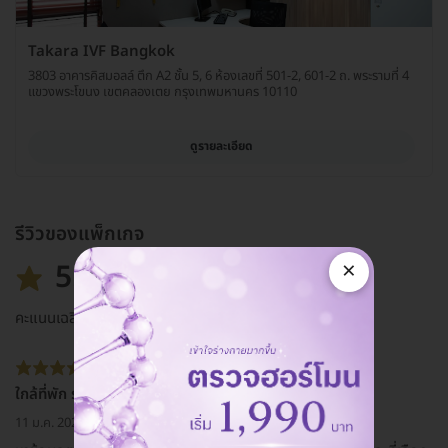
Takara IVF Bangkok
3803 อาคารคิสมอลล์ ตึก A2 ชั้น 5, 6 ห้องเลขที่ 501-2, 601-2 ถ. พระรามที่ 4
แขวงพระโขนง เขตคลองเตย กรุงเทพมหานคร 10110
ดูรายละเอียด
รีวิวของแพ็กเกจ
×
5.0
คะแนนเฉลี่ย
ใกล้ที่พัก ราคาถูก
11 ม.ค. 2021