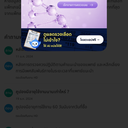
หาข้อมูลตรวจน้ำเชื้อในกูเกิ้ลค่ะ และยังไม่เคยใช้บริการที่นี่เลย และที่เลือก
แพ็กเกจนี้ เพราะว่าราคาถูก และคลินิกที่ให้บริการก็อยู่ใกล้ที่พักมากที่สุด
จากแพ็กเกจที่มีทั้งหมดค่ะ
คำถามพบบ่อย
หลังการตรวจควรหลีกเลี่ยงอะไร ?
ถาม
11 ม.ค. 2024
หลังการตรวจควรปฏิบัติตามคำแนะนำของแพทย์ และหลีกเลี่ยง
ตอบ
การมีเพศสัมพันธ์ภายในระยะเวลาที่แพทย์แนะนำ
ตอบโดยทีมงาน HD
คูปองมีอายุใช้งานนานเท่าไหร่ ?
ถาม
19 ธ.ค. 2024
คูปองมีอายุการใช้งาน 60 วันนับจากวันที่ซื้อ
ตอบ
ตอบโดยทีมงาน HD