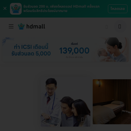
×
รับส่วนลด 200 บ. เพียงโหลดแอป HDmall ครั้งแรก
โหลดเลย
พร้อมรับสิทธิประโยชน์มากมาย