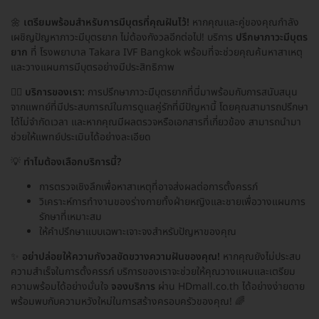
🌼
เตรียมพร้อมสำหรับการมีบุตรที่คุณฝันไว้!
หากคุณและคู่ของคุณกำลัง
เผชิญปัญหาภาวะมีบุตรยาก ไม่ต้องกังวลอีกต่อไป! บริการ
ปรึกษาภาวะมีบุตร
ยาก
ที่ โรงพยาบาล Takara IVF Bangkok พร้อมที่จะช่วยคุณค้นหาสาเหตุ
และวางแผนการมีบุตรอย่างมีประสิทธิภาพ
👩‍⚕️
บริการของเรา:
การปรึกษาภาวะมีบุตรยากที่นี่มาพร้อมกับการสนับสนุน
จากแพทย์ที่มีประสบการณ์ในการดูแลคู่รักที่มีปัญหานี้ โดยคุณสามารถปรึกษา
ได้ไม่จำกัดเวลา และหากคุณมีผลตรวจหรือเอกสารที่เกี่ยวข้อง สามารถนำมา
ช่วยให้แพทย์ประเมินได้อย่างละเอียด
💡
ทำไมต้องเลือกบริการนี้?
การตรวจเชิงลึกเพื่อหาสาเหตุที่อาจส่งผลต่อการตั้งครรภ์
วิเคราะห์การทำงานของร่างกายทั้งฝ่ายหญิงและชายเพื่อวางแผนการ
รักษาที่เหมาะสม
ให้คำปรึกษาแบบเฉพาะเจาะจงสำหรับปัญหาของคุณ
✨
อย่าปล่อยให้ความกังวลขัดขวางความฝันของคุณ!
หากคุณยังไม่ประสบ
ความสำเร็จในการตั้งครรภ์ บริการของเราจะช่วยให้คุณวางแผนและเตรียม
ความพร้อมได้อย่างมั่นใจ
จองบริการ
ผ่าน HDmall.co.th ได้อย่างง่ายดาย
พร้อมพบกับความหวังใหม่ในการสร้างครอบครัวของคุณ! 🌈