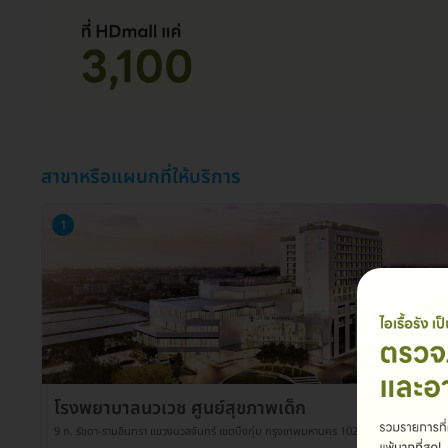
สาขาหรือแผนกที่ให้บริการ
1
โรงพยาบาลนวเวช ศูนย์สุขภาพเด็ก
9 ถ. รัชดา-รามอินทรา แขวงนวลจันทร์ เขตบึงกุ่ม กรุงเทพมหานคร 10230