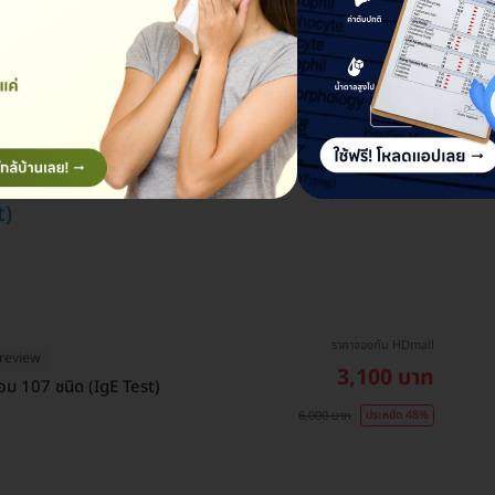
t)
ราคาจองกับ HDmall
Dreview
3,100 บาท
อม 107 ชนิด (IgE Test)
6,000 บาท
ประหยัด 48%