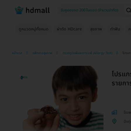
ดูหมวดหมู่ทั้งหมด
ผ่าตัด HDcare
สุขภาพ
ทำฟัน
ค
หน้าแรก
แพ็กเกจสุขภาพ
ตรวจภูมิแพ้และภาวะแพ้ (Allergy Test)
โปรแกร
โปรแก
รายการ 
โรง
บึงกุ