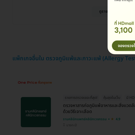
ดูรายละเอียด
แพ็กเกจอื่นใน ตรวจภูมิแพ้และภาวะแพ้ (Allergy Tes
รายการตรวจเยอะที่สุด!
คุ้มสุดในเว็บ
มี H
ตรวจหาสารก่อภูมิแพ้อาหารและสิ่งแวดล้
ด้วยวิธีเจาะเลือด
รามคลินิกแพทย์คลินิกเวชกรรม
4.9
บางกะปิ