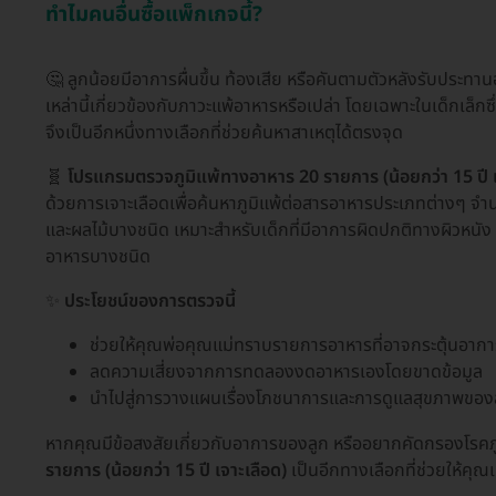
ทำไมคนอื่นซื้อแพ็กเกจนี้?
🤔 ลูกน้อยมีอาการผื่นขึ้น ท้องเสีย หรือคันตามตัวหลังรับประท
เหล่านี้เกี่ยวข้องกับภาวะแพ้อาหารหรือเปล่า โดยเฉพาะในเด็กเล็กซึ
จึงเป็นอีกหนึ่งทางเลือกที่ช่วยค้นหาสาเหตุได้ตรงจุด
🧬
โปรแกรมตรวจภูมิแพ้ทางอาหาร 20 รายการ (น้อยกว่า 15 ปี เ
ด้วยการเจาะเลือดเพื่อค้นหาภูมิแพ้ต่อสารอาหารประเภทต่างๆ จำนว
และผลไม้บางชนิด เหมาะสำหรับเด็กที่มีอาการผิดปกติทางผิวหนั
อาหารบางชนิด
✨
ประโยชน์ของการตรวจนี้
ช่วยให้คุณพ่อคุณแม่ทราบรายการอาหารที่อาจกระตุ้นอากา
ลดความเสี่ยงจากการทดลองงดอาหารเองโดยขาดข้อมูล
นำไปสู่การวางแผนเรื่องโภชนาการและการดูแลสุขภาพของล
หากคุณมีข้อสงสัยเกี่ยวกับอาการของลูก หรืออยากคัดกรองโรคภ
รายการ (น้อยกว่า 15 ปี เจาะเลือด)
เป็นอีกทางเลือกที่ช่วยให้คุณ