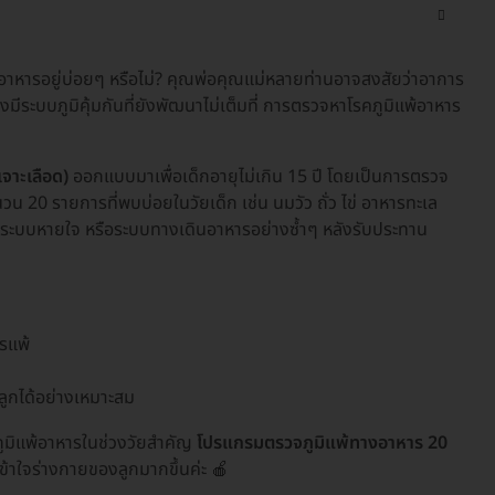
านอาหารอยู่บ่อยๆ หรือไม่? คุณพ่อคุณแม่หลายท่านอาจสงสัยว่าอาการ
่งมีระบบภูมิคุ้มกันที่ยังพัฒนาไม่เต็มที่ การตรวจหาโรคภูมิแพ้อาหาร
จาะเลือด)
ออกแบบมาเพื่อเด็กอายุไม่เกิน 15 ปี โดยเป็นการตรวจ
น 20 รายการที่พบบ่อยในวัยเด็ก เช่น นมวัว ถั่ว ไข่ อาหารทะเล
ง ระบบหายใจ หรือระบบทางเดินอาหารอย่างซ้ำๆ หลังรับประทาน
รแพ้
ูกได้อย่างเหมาะสม
ูมิแพ้อาหารในช่วงวัยสำคัญ
โปรแกรมตรวจภูมิแพ้ทางอาหาร 20
เข้าใจร่างกายของลูกมากขึ้นค่ะ 🍎