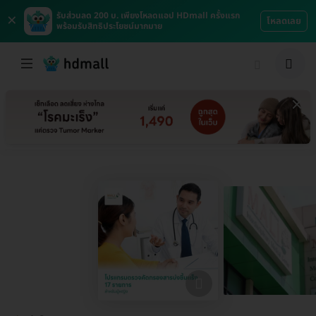
×
รับส่วนลด 200 บ. เพียงโหลดแอป HDmall ครั้งแรก
โหลดเลย
พร้อมรับสิทธิประโยชน์มากมาย