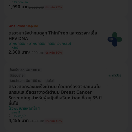
BTS ทองหล่อ
1,990 บาท
2,800 บาท
ประหยัด 29%
ตรวจมะเร็งปากมดลูก ThinPrep และตรวจหาเชื้อ
HPV DNA
มาพบคลินิก (มาพบคลินิก คลินิกเวชกรรม)
หลักสี่
2,300 บาท
3,290 บาท
ประหยัด 30%
โอนจ่ายลดเพิ่ม 100 บ.
มีผ่อนจ่าย!
โอนจ่ายลดเพิ่ม 100 บ.
อุ่นใจ!
ตรวจคัดกรองมะเร็งเต้านม ด้วยเครื่องดิจิทัลแมมโม
แกรมและอัลตราซาวด์เต้านม Breast Cancer
Screening สำหรับผู้หญิงที่เสริมหน้าอก ที่อายุ 35 ปี
ขึ้นไป
โรงพยาบาลพญาไท 1
ราชเทวี
BTS พญาไท
4,455 บาท
8,130 บาท
ประหยัด 45%