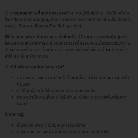
🌸
การดูแลสุขภาพที่คุณไม่ควรมองข้าม!
คุณรู้หรือไม่ว่า มะเร็งเป็นหนึ่งใน
โรคที่ส่งผลกระทบต่อผู้หญิงไทย? การตรวจคัดกรองสารบ่งชี้มะเร็งเป็นวิธีใน
การประเมินความเสี่ยงก่อนที่จะเกิดปัญหาใหญ่!
🏥
โปรแกรมตรวจคัดกรองสารบ่งชี้มะเร็ง 17 รายการ สำหรับผู้หญิง
ที่
โรงพยาบาลสหวิทยาการมะลิ มอบการตรวจที่ครอบคลุมเพื่อตรวจสอบความ
เสี่ยงของมะเร็งต่างๆ ตั้งแต่การตรวจสารบ่งชี้มะเร็งเต้านมไปจนถึงมะเร็ง
ลำไส้ และอื่นๆ อีกมากมาย
💡
ทำไมต้องตรวจคัดกรองมะเร็ง?
สามารถตรวจจับความเสี่ยงได้ตั้งแต่เนิ่นๆ ทำให้คุณมีโอกาสรักษาได้
ทันเวลา
ทำให้คุณรู้สึกมั่นใจในสุขภาพของตนเองมากขึ้น
หากพบว่ามีความเสี่ยง จะได้รับคำแนะนำและการตรวจเพิ่มเติมจาก
แพทย์
⏳
ข้อควรรู้:
ใช้เวลาประมาณ 1 ชั่วโมงในการรับบริการ
ควรนัดหมายล่วงหน้าเพื่อให้บริการอย่างมีประสิทธิภาพ