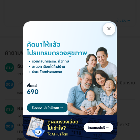
อ่านรีวิว →
×
คำถามพบบ่อย
ฉันสามารถจองแพ็กเกจให้คนอื่นได้ไหม?
ถาม
19 ธ.ค. 2024
จองให้คนอื่นได้ค่ะ โดยเพียงแจ้งชื่อผู้ที่จะรับบริการให้แอดมินทราบ
ตอบ
ตอบโดยทีมงาน HD
ผลการตรวจสุขภาพจะใช้เวลานานแค่ไหน?
ถาม
12 มี.ค. 2023
ผลการตรวจสุขภาพจะใช้เวลาประมาณ 1 ชั่วโมงถึง 2 ชั่วโมง 30
ตอบ
นาที ขึ้นอยู่กับความหนาแน่นของผู้เข้ารับบริการ
ตอบโดยทีมงาน HD