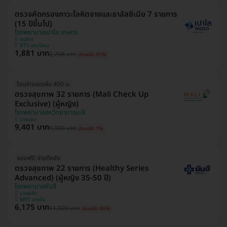
ตรวจคัดกรองภาวะโลหิตจางและธาลัสซีเมีย 7 รายการ
(15 ปีขึ้นไป)
โรงพยาบาลเปาโล เกษตร
จตุจักร
BTS เสนานิคม
1,881 บาท
2,708 บาท
ประหยัด 31%
โอนจ่ายลดเพิ่ม 400 บ.
ตรวจสุขภาพ 32 รายการ (Mali Check Up
Exclusive) (ผู้หญิง)
โรงพยาบาลสหวิทยาการมะลิ
บางบอน
9,401 บาท
9,900 บาท
ประหยัด 1%
จองฟรี! จ่ายทีหลัง
ตรวจสุขภาพ 22 รายการ (Healthy Series
Advanced) (ผู้หญิง 35-50 ปี)
โรงพยาบาลยันฮี
บางพลัด
MRT บางอ้อ
6,175 บาท
11,500 บาท
ประหยัด 46%