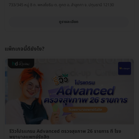
733/345 หมู่ 8 ถ. พหลโยธิน ต. คูคต อ. ลำลูกกา จ. ปทุมธานี 12130
ดูรายละเอียด
แพ็กเกจนี้ดียังไง?
รีวิวโปรแกรม Advanced ตรวจสุขภาพ 26 รายการ ที่ โรง
พยาบาลแพทย์รังสิต