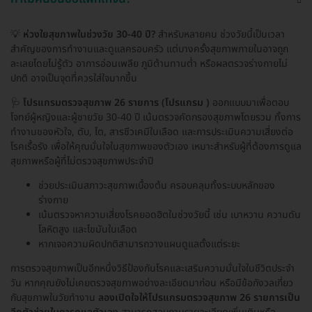
💡
ห่วงใยสุขภาพในช่วงวัย 30-40 ปี?
สำหรับหลายคน ช่วงวัยนี้เป็นเวลา
สำคัญของการทำงานและดูแลครอบครัว แต่บางครั้งสุขภาพภายในอาจถูก
ละเลยโดยไม่รู้ตัว อาการอ่อนเพลีย ภูมิต้านทานต่ำ หรือผลตรวจร่างกายไม่
ปกติ อาจเป็นจุดที่ควรใส่ใจมากขึ้น
🩺
โปรแกรมตรวจสุขภาพ 26 รายการ (โปรแกรม )
ออกแบบมาเพื่อตอบ
โจทย์ผู้หญิงและผู้ชายวัย 30-40 ปี เน้นตรวจคัดกรองสุขภาพโดยรวม ทั้งการ
ทำงานของหัวใจ, ตับ, ไต, สารชีวเคมีในเลือด และการประเมินความเสี่ยงต่อ
โรคเรื้อรัง เพื่อให้คุณมั่นใจในสุขภาพของตัวเอง เหมาะสำหรับผู้ที่ต้องการดูแล
สุขภาพหรือผู้ที่ไม่ตรวจสุขภาพประจำปี
ช่วยประเมินสภาวะสุขภาพเบื้องต้น ครอบคลุมทั้งระบบหลักของ
ร่างกาย
เน้นตรวจหาความเสี่ยงโรคยอดฮิตในช่วงวัยนี้ เช่น เบาหวาน ความดัน
โลหิตสูง และไขมันในเลือด
หากเจอความผิดปกติสามารถวางแผนดูแลตั้งแต่ระยะ
การตรวจสุขภาพเป็นอีกหนึ่งวิธีป้องกันโรคและเสริมความมั่นใจในชีวิตประจำ
วัน หากคุณยังไม่เคยตรวจสุขภาพอย่างละเอียดมาก่อน หรือมีข้อกังวลเกี่ยว
กับสุขภาพในวัยทำงาน
ลองเปิดใจให้โปรแกรมตรวจสุขภาพ 26 รายการเป็น