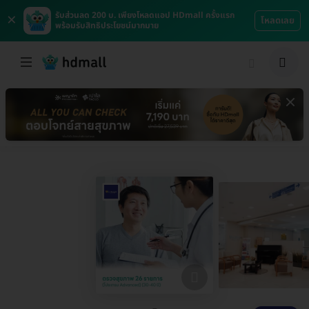
×
รับส่วนลด 200 บ. เพียงโหลดแอป HDmall ครั้งแรก
โหลดเลย
พร้อมรับสิทธิประโยชน์มากมาย