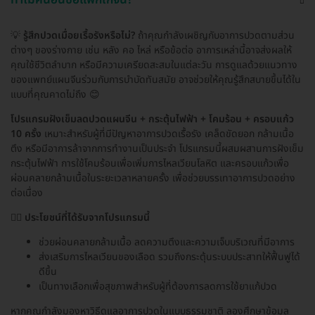
💡
รู้สึกปวดเมื่อยเรื้อรังหรือไม่?
ถ้าคุณกำลังเผชิญกับอาการปวดตามส่วน
ต่างๆ ของร่างกาย เช่น หลัง คอ ไหล่ หรือข้อต่อ อาการเหล่านี้อาจส่งผลให้
คุณใช้ชีวิตลำบาก หรือมีความเครียดสะสมในแต่ละวัน การดูแลด้วยแนวทาง
ของแพทย์แผนจีนร่วมกับการบำบัดทันสมัย อาจช่วยให้คุณรู้สึกสบายขึ้นได้ใน
แบบที่คุณคาดไม่ถึง 😊
โปรแกรมฝังเข็มลดปวดแผนจีน + กระตุ้นไฟฟ้า + โคมร้อน + ครอบแก้ว
10 ครั้ง
เหมาะสำหรับผู้ที่มีปัญหาอาการปวดเรื้อรัง เคล็ดขัดยอก กล้ามเนื้อ
ตึง หรือมีอาการล้าจากการทำงานเป็นประจำ โปรแกรมนี้ผสมผสานการฝังเข็ม
กระตุ้นไฟฟ้า การใช้โคมร้อนเพื่อเพิ่มการไหลเวียนโลหิต และครอบแก้วเพื่อ
ผ่อนคลายกล้ามเนื้อในระยะเวลาหลายครั้ง เพื่อช่วยบรรเทาอาการปวดอย่าง
ต่อเนื่อง
🧘‍♂️
ประโยชน์ที่ได้รับจากโปรแกรมนี้
ช่วยผ่อนคลายกล้ามเนื้อ ลดความตึงและความเจ็บบริเวณที่มีอาการ
ส่งเสริมการไหลเวียนของเลือด รวมถึงกระตุ้นระบบประสาทให้ฟื้นฟูได้
ดีขึ้น
เป็นทางเลือกเพื่อสุขภาพสำหรับผู้ที่ต้องการลดการใช้ยาแก้ปวด
หากคุณกำลังมองหาวิธีดูแลอาการปวดในแบบธรรมชาติ ลองศึกษาข้อมูล