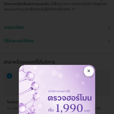
โปรแกรมฝังเข็มลดปวดแผนจีน
นี้เพื่อดูว่าเหมาะกับคุณหรือไม่ หรือพูดคุย
สอบถามคำแนะนำเพิ่มเติมกับผู้ให้บริการได้เลยค่ะ 🌱
รายละเอียด
วิธีชำระและใช้งาน
สาขาหรือแผนกที่ให้บริการ
×
1
โรงพยาบาลนวเวช แผนกแพทย์แผนจีน
9 ถ. รัชดา-รามอินทรา แขวงนวลจันทร์ เขตบึงกุ่ม กรุงเทพมหานคร 10230