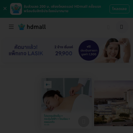
×
รับส่วนลด 200 บ. เพียงโหลดแอป HDmall ครั้งแรก
โหลดเลย
พร้อมรับสิทธิประโยชน์มากมาย