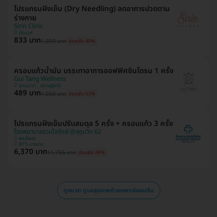
โปรแกรมฝังเข็ม (Dry Needling) ลดอาการปวดตาม
ร่างกาย
Sirin Clinic
ประเวศ
833 บาท
1,399 บาท
ประหยัด 40%
ครอบแก้วน้ำมัน บรรเทาอาการออฟฟิศซินโดรม 1 ครั้ง
Gui Tang Wellness
ยานนาวา , สุราษฎ์ธานี
489 บาท
1,050 บาท
ประหยัด 53%
โปรแกรมฝังเข็มปรับสมดุล 5 ครั้ง + ครอบแก้ว 3 ครั้ง
โรงพยาบาลรวมใจรักษ์ @สุขุมวิท 62
พระโขนง
BTS บางจาก
6,370 บาท
11,755 บาท
ประหยัด 46%
ดูหมวด ดูแลสุขภาพด้วยแพทย์แผนจีน