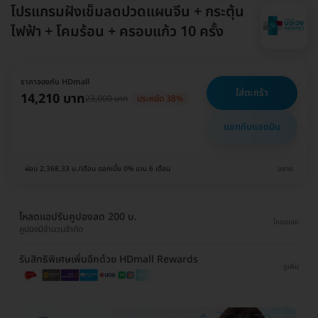
โปรแกรมฝังเข็มลดปวดแผนจีน + กระตุ้น
ไฟฟ้า + โคมร้อน + ครอบแก้ว 10 ครั้ง
ราคาจองกับ HDmall
ใส่ตะกร้า
14,210 บาท
23,000 บาท
ประหยัด 38%
แชทกับแอดมิน
ผ่อน 2,368.33 บ./เดือน ดอกเบี้ย 0% นาน 6 เดือน
ขยาย
โหลดแอปรับคูปองลด 200 บ.
โหลดเลย
คูปองมีจำนวนจำกัด
รับสิทธิพิเศษเพิ่มอีกด้วย HDmall Rewards
ดูเพิ่ม