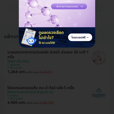
ดูรายละเอียด
แพ็กเกจอื่นใน ดูแลสุขภาพด้วยแพทย์แผนจีน
นวดบรรเทาอาการปวดหลัง ปวดบ่า ปวดคอ 30 นาที 1
ครั้ง
High Life Clinic
คลองเตย
BTS เอกมัย
1,264 บาท
1,290 บาท
ประหยัด 2%
โปรแกรมครอบแก้ว คอ บ่า ไหล่ หลัง 5 ครั้ง
โรงพยาบาลรวมใจรักษ์ @สุขุมวิท 62
พระโขนง
BTS บางจาก
4,900 บาท
7,305 บาท
ประหยัด 33%