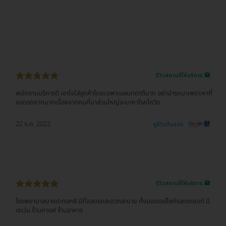
รีวิวสถานที่ให้บริการ 🏥
พนักงานบริการดี เอาใจใส่ลูกค้าโดยเฉพาะแผนกตาดีมาก อย่านำรถมาเพราะหาที่
จอดรถยากมากเนื่องจากคนที่มาส่วนใหญ่จะมาหาโรคโควิด
22 ธ.ค. 2022
ดูรีวิวต้นฉบับ
รีวิวสถานที่ให้บริการ 🏥
โรงพยาบาลบางปะกอก8 มีที่จอดรถสะดวกสะบาย ทั้งมอเตอร์ไซค์และรถยนต์ มี
เซเว่น ร้านกาแฟ ร้านอาหาร