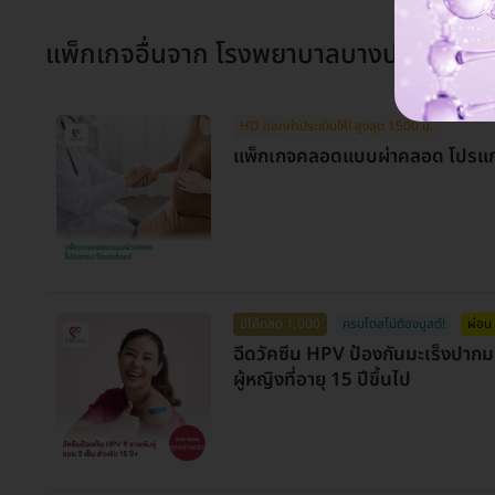
แพ็กเกจอื่นจาก
โรงพยาบาลบางปะกอก 8
HD ออกค่าประเมินให้! สูงสุด 1500 บ.
แพ็กเกจคลอดแบบผ่าคลอด โปรแ
มีโค้ดลด 1,000
ครบโดสไม่ต้องบูสต์!
ผ่อน
ฉีดวัคซีน HPV ป้องกันมะเร็งปากมด
ผู้หญิงที่อายุ 15 ปีขึ้นไป