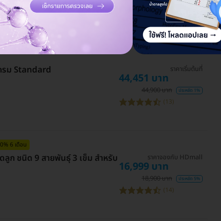
กรม Standard
ราคาเริ่มต้นที่
44,451 บาท
44,900 บาท
ประหยัด 1%
(13)
 0% 6 เดือน
ลูก ชนิด 9 สายพันธุ์ 3 เข็ม สำหรับ
ราคาจองกับ HDmall
16,999 บาท
18,900 บาท
ประหยัด 5%
(14)