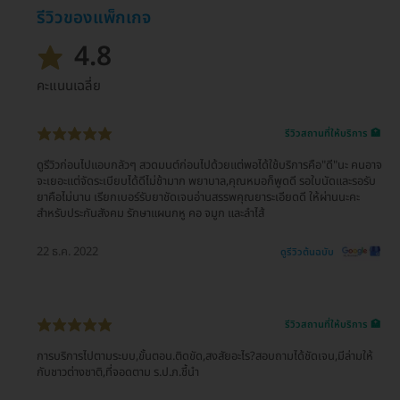
รีวิวของแพ็กเกจ
4.8
คะแนนเฉลี่ย
รีวิวสถานที่ให้บริการ 🏥
ดูรีวิวก่อนไปแอบกลัวๆ สวดมนต์ก่อนไปด้วยแต่พอได้ใช้บริการคือ"ดี"นะ คนอาจ
จะเยอะแต่จัดระเบียบได้ดีไม่ช้ามาก พยาบาล,คุณหมอก็พูดดี รอใบนัดและรอรับ
ยาคือไม่นาน เรียกเบอร์รับยาชัดเจนอ่านสรรพคุณยาระเอียดดี ให้ผ่านนะคะ
สำหรับประกันสังคม รักษาแผนกหู คอ จมูก และลำไส้
22 ธ.ค. 2022
ดูรีวิวต้นฉบับ
รีวิวสถานที่ให้บริการ 🏥
การบริการไปตามระบบ,ขั้นตอน.ติดขัด,สงสัยอะไร?สอบถามได้ชัดเจน,มีล่ามให้
กับชาวต่างชาติ,ที่จอดตาม ร.ป.ภ.ชี้นำ