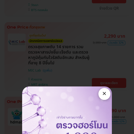
วัฒนา
จ่ายด้วย QR
BTS ทองหล่อ
2,290 บาท
ถูกที่สุดในเว็บ!
นักเทคนิคการแพทย์แปลผล
3,380 บาท
ประหยัด 32%
ตรวจสุขภาพตับ 14 รายการ รวม
ตรวจหาสารบ่งชี้มะเร็งตับ และตรวจ
หาภูมิคุ้มกันไวรัสตับอักเสบ สำหรับผู้
ที่อายุ 8 ปีขึ้นไป
MIC Lab
ห้วยขวาง
ดูรายละเอียด
MRT สุทธิสาร
×
14,890 บาท
ทำนัดง่าย ได้คิวรวดเร็ว
มี HDreview
ขายดีมาก
31,000 บาท
ถูกที่สุดในเว็บ
ประหยัด 52%
ฉีดวัคซีนป้องกันมะเร็งปากมดลูก 9
สายพันธุ์ 3 เข็ม สำหรับผู้ที่มีอายุ 15