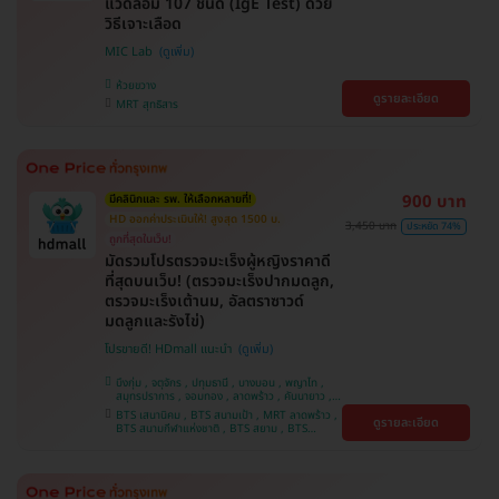
แวดล้อม 107 ชนิด (IgE Test) ด้วย
วิธีเจาะเลือด
MIC Lab
ห้วยขวาง
ดูรายละเอียด
MRT สุทธิสาร
900 บาท
มีคลินิกและ รพ. ให้เลือกหลายที่!
HD ออกค่าประเมินให้! สูงสุด 1500 บ.
3,450 บาท
ประหยัด 74%
ถูกที่สุดในเว็บ!
มัดรวมโปรตรวจมะเร็งผู้หญิงราคาดี
ที่สุดบนเว็บ! (ตรวจมะเร็งปากมดลูก,
ตรวจมะเร็งเต้านม, อัลตราซาวด์
มดลูกและรังไข่)
โปรขายดี! HDmall แนะนำ
บึงกุ่ม , จตุจักร , ปทุมธานี , บางบอน , พญาไท ,
สมุทรปราการ , จอมทอง , ลาดพร้าว , คันนายาว ,
ปทุมวัน , พระโขนง , ราษฎร์บูรณะ , ภาษีเจริญ ,
BTS เสนานิคม , BTS สนามเป้า , MRT ลาดพร้าว ,
ดูรายละเอียด
หนองแขม , ราชเทวี , ตลิ่งชัน , คลองเตย , บริการ
BTS สนามกีฬาแห่งชาติ , BTS สยาม , BTS
ถึงบ้าน , บางนา
บางจาก , BTS บางหว้า , MRT บางไผ่ , MRT บาง
หว้า , BTS ศรีนครินทร์ , BTS พญาไท , BTS
สะพานควาย , BTS ปุณณวิถี , BTS อุดมสุข , BTS
บางนา