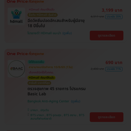
3,199 บาท
HDmall คัดมาให้แล้ว
ซื้อกับ HDmall คุ้มชัวร์
4,911 บาท
ประหยัด 35%
ฉีดวัคซีนปอดอักเสบสำหรับผู้มีอายุ
18 ปีขึ้นไป
โปรขายดี! HDmall แนะนำ
ดูรายละเอียด
690 บาท
ใส่โค้ดลดเพิ่ม
สาขาบางนาปิดทำการ 10/8/69 (1วัน)
2,400 บาท
ประหยัด 71%
เลือกคลินิกได้ทั่วกทม.
HDmall คัดมาให้แล้ว
การันตี ราคาดีที่สุด
ตรวจสุขภาพ 45 รายการ โปรแกรม
Basic Lab
Bangkok Anti-Aging Center
บางนา , ปทุมวัน
BTS บางนา , BTS อุดมสุข , BTS สยาม , BTS
ดูรายละเอียด
สนามกีฬาแห่งชาติ