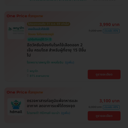
ถึงบ้าน , ราชเทวี , คลองเตย , ตลิ่งชัน
เป้า , BTS อุดมสุข , BTS บางนา , BTS บางหว้า ,
MRT บางไผ่ , MRT บางหว้า , BTS ปุณณวิถี , BTS
ศรีนครินทร์ , BTS พญาไท , BTS สะพานควาย
3,990 บาท
โปรของแถมถึง 31 ต.ค. 69 เท่านั้น!
เคยเป็นแล้วก็ฉีดได้
7,200 บาท
ประหยัด 45%
ฉีดเลย ไม่ต้องตรวจภูมิ
ภูมิคุ้มกันอยู่ได้ 5+ ปี
ฉีดวัคซีนป้องกันโรคไข้เลือดออก 2
เข็ม ครบโดส สำหรับผู้ที่อายุ 15 ปีขึ้น
ไป
โรงพยาบาลพญาไท พหลโยธิน
พญาไท
ดูรายละเอียด
BTS สะพานควาย
ตรวจหาสารก่อภูมิแพ้อาหารและ
3,100 บาท
อากาศ ลดอาการแพ้ได้ตรงจุด
6,000 บาท
ประหยัด 48%
โปรขายดี! HDmall แนะนำ
ดูรายละเอียด