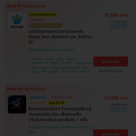
10,800 บาท
ราคารวมทุกอย่างแล้ว
ถูกที่สุดในเว็บ
15,500 บาท
ผ่อนจ่าย 0% นาน 6 เดือน
ประหยัด 30%
รวมโปรแกรมตรวจการนอนหลับ
Sleep Test เลือกตรวจ รพ. ใกล้บ้าน
ได้
โปรขายดี! HDmall แนะนำ
บางบอน , ปทุมธานี , บึงกุ่ม , จตุจักร ,
ดูรายละเอียด
สมุทรปราการ , ปทุมวัน , ลาดพร้าว , ราษฎร์บูรณะ ,
คันนายาว , จอมทอง , พระโขนง , ภาษีเจริญ ,
BTS เสนานิคม , BTS สนามกีฬาแห่งชาติ , BTS
บางรัก , พญาไท , หนองแขม , คลองเตย , บริการ
แชทกับแอดมิน
สยาม , MRT ลาดพร้าว , BTS บางจาก , BTS บาง
ถึงบ้าน , บางนา , ราชเทวี , ตลิ่งชัน
หว้า , MRT บางไผ่ , MRT บางหว้า , BTS สนามเป้า
, BTS ปุณณวิถี , BTS อุดมสุข , BTS บางนา , BTS
พญาไท , BTS สะพานควาย , BTS ศรีนครินทร์
10,390 บาท
ถูกที่สุดในเว็บ!
สิทธิ์มีจำนวนจำกัด
แปะยาชาฟรี
ผ่อน 0% ได้
24,000 บาท
​โปรแกรมโบท็อกซ์ จำนวนยูนิตขึ้นอยู่
ประหยัด 57%
กับแพทย์ประเมิน เพื่อลดเหงื่อ
บริเวณรักแร้และลดกลิ่นตัว 1 ครั้ง
AQUA BKK Aesthetic & Wellness Clinic
ดูรายละเอียด