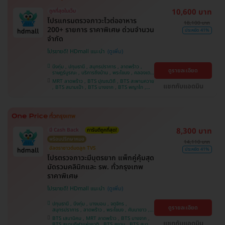
10,600 บาท
ถูกที่สุดในเว็บ
โปรแกรมตรวจภาวะไวต่ออาหาร
18,100 บาท
200+ รายการ ราคาพิเศษ ด่วนจำนวน
ประหยัด 41%
จำกัด
โปรขายดี! HDmall แนะนำ
บึงกุ่ม , ปทุมธานี , สมุทรปราการ , ลาดพร้าว ,
ดูรายละเอียด
ราษฎร์บูรณะ , บริการถึงบ้าน , พระโขนง , คลองเตย
, พญาไท , บางบอน , คันนายาว , ราชเทวี , จตุจักร ,
MRT ลาดพร้าว , BTS ปุณณวิถี , BTS สะพานควาย
ปทุมวัน , จอมทอง , ภาษีเจริญ , หนองแขม , บางรัก
แชทกับแอดมิน
, BTS สนามเป้า , BTS บางจาก , BTS พญาไท ,
, บางนา , ตลิ่งชัน
BTS เสนานิคม , BTS สนามกีฬาแห่งชาติ , BTS
สยาม , BTS บางหว้า , MRT บางไผ่ , MRT บางหว้า
, BTS อุดมสุข , BTS บางนา , BTS ศรีนครินทร์
8,300 บาท
มี Cash Back
การันตีถูกที่สุด!
พร้อมปรึกษาหมอ
14,110 บาท
อัลตราซาวด์มดลูก TVS
ประหยัด 41%
โปรตรวจภาวะมีบุตรยาก แพ็กคู่คุ้มสุด
มัดรวมคลินิกและ รพ. ทั่วกรุงเทพ
ราคาพิเศษ
โปรขายดี! HDmall แนะนำ
ปทุมธานี , บึงกุ่ม , บางบอน , จตุจักร ,
ดูรายละเอียด
สมุทรปราการ , ลาดพร้าว , พระโขนง , คันนายาว ,
ปทุมวัน , จอมทอง , พญาไท , หนองแขม ,
BTS เสนานิคม , MRT ลาดพร้าว , BTS บางจาก ,
ราษฎร์บูรณะ , บางนา , ภาษีเจริญ , บางรัก , บริการ
แชทกับแอดมิน
BTS สนามกีฬาแห่งชาติ , BTS สยาม , BTS สนาม