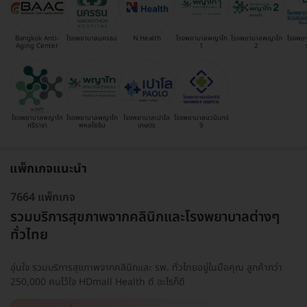
Bangkok Anti-
โรงพยาบาลนครธน
N Health
โรงพยาบาลพญาไท
โรงพยาบาลพญาไท
โรงพย
Aging Center
1
2
โรงพยาบาลพญาไท
โรงพยาบาลพญาไท
โรงพยาบาลเปาโล
โรงพยาบาลนวมินทร์
ศรีราชา
พหลโยธิน
เกษตร
9
แพ็กเกจแนะนำ
7664 แพ็กเกจ
รวมบริการสุขภาพจากคลินิกและโรงพยาบาลต่างๆ
ทั่วไทย
อุ่นใจ รวมบริการสุขภาพจากคลินิกและ รพ. ทั่วไทยอยู่ในมือคุณ ลูกค้ากว่า
250,000 คนไว้ใจ HDmall Health ดี อะไรก็ดี