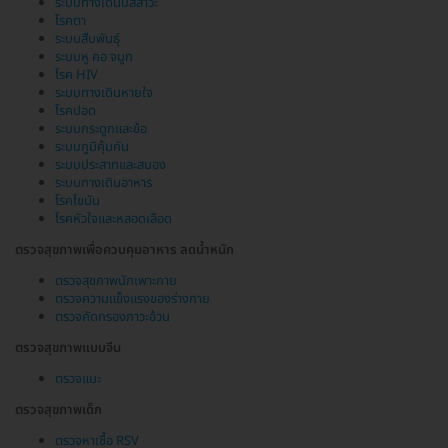
ระบบทางเดินปัสสาวะ
โรคตา
ระบบสืบพันธุ์
ระบบหู คอ จมูก
โรค HIV
ระบบทางเดินหายใจ
โรคปอด
ระบบกระดูกและข้อ
ระบบภูมิคุ้มกัน
ระบบประสาทและสมอง
ระบบทางเดินอาหาร
โรคไขมัน
โรคหัวใจและหลอดเลือด
ตรวจสุขภาพเพื่อควบคุมอาหาร ลดน้ำหนัก
ตรวจสุขภาพนักเพาะกาย
ตรวจความแข็งแรงของร่างกาย
ตรวจคัดกรองภาวะอ้วน
ตรวจสุขภาพแบบจีน
ตรวจแมะ
ตรวจสุขภาพเด็ก
ตรวจหาเชื้อ RSV