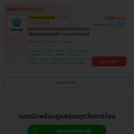
3,490 บาท
ราคารวมทุกอย่างแล้ว
ครบโดส
โปรเฉพาะเดือนนี้
7,200 บาท
ประหยัด 52%
รวมโปรฉีดวัคซีนป้องกันไข้เลือดออก
เลือกฉีดใกล้บ้านได้ ราคาเท่ากันทุกที่
โปรขายดี! HDmall แนะนำ
บางบอน , ปทุมธานี , จตุจักร , บึงกุ่ม , คันนายาว ,
จอมทอง , ปทุมวัน , พญาไท , ภาษีเจริญ ,
สมุทรปราการ , ลาดพร้าว , ราษฎร์บูรณะ , พระโขนง
BTS เสนานิคม , BTS สนามกีฬาแห่งชาติ , BTS
ดูรายละเอียด
, หนองแขม , ราชเทวี , บริการถึงบ้าน , บางรัก ,
สยาม , BTS สนามเป้า , BTS บางหว้า , MRT
บางนา , คลองเตย , ตลิ่งชัน
บางไผ่ , MRT บางหว้า , MRT ลาดพร้าว , BTS
บางจาก , BTS พญาไท , BTS ปุณณวิถี , BTS
อุดมสุข , BTS บางนา , BTS ศรีนครินทร์ , BTS
สะพานควาย
ดูแพ็กเกจเพิ่ม
แอดมินพร้อมดูแลคุณทุกวันทางไลน์
คุยกับแอดมิน ฟรี!