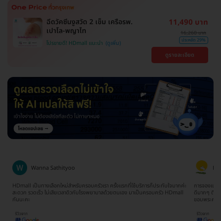
ฉีดวัคซีนงูสวัด 2 เข็ม เครือรพ.
11,490 บาท
เปาโล-พญาไท
16,260 บาท
ประหยัด 29%
โปรขายดี! HDmall แนะนำ
ดูรายละเอียด
Ratima Choodej
Ta
ค่ะ
การจองแพ็คเกจเข้าใจง่ายมากๆไม่ยุ่งยากเลยค่ะ ทีมงานน้องจิ๊บให้บริการประสานงาน
จองตอนห้าทุ
ll
ดีมากๆ ติดต่อและสอบถามให้ข้อมูลรวดเร็วทันใจ ประทับใจมากๆจริงๆค่ะ
ยากเลย รวม 
ขอบพระคุณนะคะ