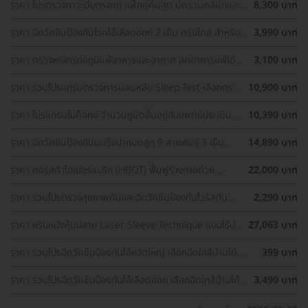
ราคา โปรตรวจภาวะมีบุตรยาก แพ็กคู่คุ้มสุด มัดรวมคลินิกและ
8,300 บาท
รพ. ทั่วกรุงเทพ ราคาพิเศษ
ราคา ฉีดวัคซีนป้องกันโรคไข้เลือดออก 2 เข็ม ครบโดส สำหรับผู้
3,990 บาท
ที่อายุ 15 ปีขึ้นไป
ราคา ตรวจหาสารก่อภูมิแพ้อาหารและอากาศ ลดอาการแพ้ได้
3,100 บาท
ตรงจุด
ราคา รวมโปรแกรมตรวจการนอนหลับ Sleep Test เลือกตรวจ
10,900 บาท
รพ. ใกล้บ้านได้
ราคา ​โปรแกรมโบท็อกซ์ จำนวนยูนิตขึ้นอยู่กับแพทย์ประเมิน
10,390 บาท
เพื่อลดเหงื่อบริเวณรักแร้และลดกลิ่นตัว 1 ครั้ง
ราคา ฉีดวัคซีนป้องกันมะเร็งปากมดลูก 9 สายพันธุ์ 3 เข็ม
14,890 บาท
สำหรับผู้ที่มีอายุ 15 ปีขึ้น ราคาพิเศษ
ราคา คอร์สทำไฮเปอร์แบริก (HBOT) ฟื้นฟูร่างกายด้วย
22,000 บาท
ออกซิเจนบริสุทธิ์ 90 นาที 10 ครั้ง
ราคา รวมโปรตรวจสุขภาพตับและฉีดวัคซีนป้องกันไวรัสตับ
2,290 บาท
อักเสบ ราคาพิเศษ! เลือกตรวจใกล้บ้านได้
ราคา ขริบหนังหุ้มปลาย Laser Sleeve Technique แบบไร้ปม
27,063 บาท
ไหม
ราคา รวมโปรฉีดวัคซีนป้องกันไข้หวัดใหญ่ เลือกฉีดใกล้บ้านได้
399 บาท
ราคาเท่ากันทุกที่
ราคา รวมโปรฉีดวัคซีนป้องกันไข้เลือดออก เลือกฉีดใกล้บ้านได้
3,490 บาท
ราคาเท่ากันทุกที่