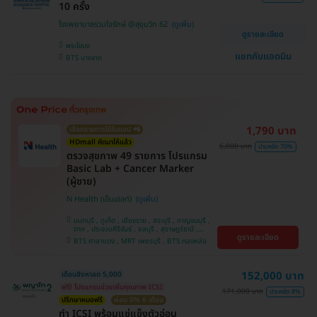
10 ครั้ง
โรงพยาบาลรวมใจรักษ์ @สุขุมวิท 62
ดูรายละเอียด
พระโขนง
แชทกับแอดมิน
BTS บางจาก
1,790 บาท
เลือกรายการได้ในแอป 📲
HDmall คัดมาให้แล้ว
6,000 บาท
ประหยัด 70%
ตรวจสุขภาพ 49 รายการ โปรแกรม
Basic Lab + Cancer Marker
(ผู้ชาย)
N Health (เอ็นเฮลท์)
นนทบุรี , ภูเก็ต , เชียงราย , สระบุรี , กาญจนบุรี ,
ตาก , ประจวบคีรีขันธ์ , ชลบุรี , สุราษฎร์ธานี ,
ดูรายละเอียด
บางรัก , นครสวรรค์ , บางแค , ห้วยขวาง , สงขลา ,
BTS ศาลาแดง , MRT เพชรบุรี , BTS ทองหล่อ
ปทุมธานี , สมุทรปราการ , สมุทรสาคร , ชุมพร ,
นครราชสีมา , สุพรรณบุรี , ขอนแก่น , แพร่ ,
นครศรีธรรมราช , เชียงใหม่ , พิษณุโลก , ระยอง ,
จันทบุรี , อุบลราชธานี , พระนครศรีอยุธยา , สุราษฎ์
152,000 บาท
เดือนสิงหาลด 5,000
ธานี , อุดรธานี , ปราจีนบุรี , กระบี่
ฟรี! โปรแกรมช่วยเพิ่มคุณภาพ ICSI
171,000 บาท
ประหยัด 8%
ปรึกษาหมอฟรี
ผ่อน 0% 6 เดือน
ทำ ICSI พร้อมแช่แข็งตัวอ่อน