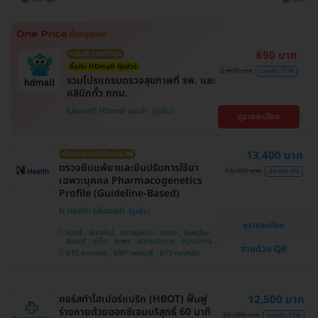
690 บาท
การันตี ราคาดีที่สุด
ซื้อกับ HDmall คุ้มชัวร์
2,400 บาท
ประหยัด 71%
รวมโปรแกรมตรวจสุขภาพที่ รพ. และ
คลินิกทั่ว กทม.
โปรขายดี! HDmall แนะนำ
ดูรายละเอียด
13,400 บาท
เลือกรายการได้ในแอป 📲
ตรวจยีนแพ้ยาและยีนปรับการใช้ยา
15,320 บาท
ประหยัด 9%
เฉพาะบุคคล Pharmacogenetics
Profile (Guideline-Based)
N Health (เอ็นเฮลท์)
ดูรายละเอียด
ชลบุรี , เชียงใหม่ , สุราษฎร์ธานี , ระยอง , พิษณุโลก ,
จันทบุรี , ภูเก็ต , ชุมพร , สมุทรปราการ , สมุทรสาคร ,
จ่ายด้วย QR
นครราชสีมา , สุพรรณบุรี , ขอนแก่น , ปราจีนบุรี ,
BTS ศาลาแดง , MRT เพชรบุรี , BTS ทองหล่อ
ปทุมธานี , กาญจนบุรี , บางรัก , กระบี่ , เชียงราย ,
แพร่ , อุดรธานี , นครศรีธรรมราช , นนทบุรี ,
นครสวรรค์ , อุบลราชธานี , บางแค , สระบุรี , ห้วยขวาง
, สงขลา , ตาก , สุราษฎ์ธานี , ประจวบคีรีขันธ์ ,
พระนครศรีอยุธยา
คอร์สทำไฮเปอร์แบริก (HBOT) ฟื้นฟู
12,500 บาท
ร่างกายด้วยออกซิเจนบริสุทธิ์ 60 นาที
25,685 บาท
ประหยัด 51%