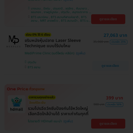
บางบอน , บึงกุ่ม , ปทุมธานี , จตุจักร , คันนายาว ,
จอมทอง , ราษฎร์บูรณะ , ปทุมวัน , สมุทรปราการ ,
ลาดพร้าว , พญาไท , ภาษีเจริญ , พระโขนง , บางรัก
BTS เสนานิคม , BTS สนามกีฬาแห่งชาติ , BTS
ดูรายละเอียด
, หนองแขม , บริการถึงบ้าน , ราชเทวี , บางนา ,
สยาม , MRT ลาดพร้าว , BTS สนามเป้า , BTS บาง
คลองเตย , ตลิ่งชัน
หว้า , MRT บางไผ่ , MRT บางหว้า , BTS บางจาก ,
BTS ปุณณวิถี , BTS พญาไท , BTS อุดมสุข , BTS
บางนา , BTS ศรีนครินทร์ , BTS สะพานควาย
27,063 บาท
ผ่อน 0% ได้ 6 เดือน
ขริบหนังหุ้มปลาย Laser Sleeve
35,900 บาท
ประหยัด 25%
Technique แบบไร้ปมไหม
MediPrime Clinic (เมดิไพร์ม คลินิก)
ปทุมวัน
ดูรายละเอียด
BTS สยาม
399 บาท
ราคารวมทุกอย่างแล้ว
ฉีดแค่ปีละเข็ม
900 บาท
ประหยัด 56%
รวมโปรฉีดวัคซีนป้องกันไข้หวัดใหญ่
เลือกฉีดใกล้บ้านได้ ราคาเท่ากันทุกที่
โปรขายดี! HDmall แนะนำ
ดูรายละเอียด