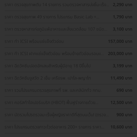
ราคา ตรวจสุขภาพตับ 14 รายการ รวมตรวจหาสารบ่งชี้มะเร็ง
2,290 บาท
ตับ และตรวจหาภูมิคุ้มกันไวรัสตับอักเสบ สำหรับผู้ที่อายุ 8 ปีขึ้น
ไป
ราคา ตรวจสุขภาพ 49 รายการ โปรแกรม Basic Lab +
1,790 บาท
Cancer Marker (ผู้ชาย)
ราคา ตรวจหาสารก่อภูมิแพ้อาหารและสิ่งแวดล้อม 107 ชนิด
3,100 บาท
(IgE Test) ด้วยวิธีเจาะเลือด
ราคา ทำ ICSI พร้อมแช่แข็งตัวอ่อน
157,000 บาท
ราคา ทำ ICSI ฝากแช่แข็งตัวอ่อน พร้อมย้ายตัวอ่อนรอบแช่
203,000 บาท
แข็ง 1 ครั้ง
ราคา ฉีดวัคซีนปอดอักเสบสำหรับผู้มีอายุ 18 ปีขึ้นไป
3,199 บาท
ราคา ฉีดวัคซีนงูสวัด 2 เข็ม เครือรพ. เปาโล-พญาไท
11,490 บาท
ราคา รวมโปรแกรมตรวจสุขภาพที่ รพ. และคลินิกทั่ว กทม.
690 บาท
ราคา คอร์สทำไฮเปอร์แบริก (HBOT) ฟื้นฟูร่างกายด้วย
12,500 บาท
ออกซิเจนบริสุทธิ์ 60 นาที 10 ครั้ง
ราคา มัดรวมโปรตรวจมะเร็งผู้หญิงราคาดีที่สุดบนเว็บ! (ตรวจ
900 บาท
มะเร็งปากมดลูก, ตรวจมะเร็งเต้านม, อัลตราซาวด์มดลูกและรังไข่)
ราคา โปรแกรมตรวจภาวะไวต่ออาหาร 200+ รายการ ราคา
10,600 บาท
พิเศษ ด่วนจำนวนจำกัด