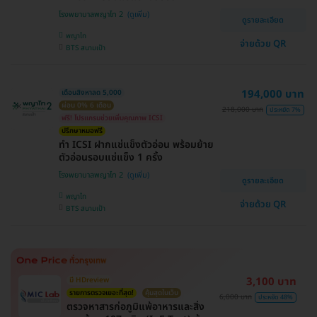
โรงพยาบาลพญาไท 2
ดูรายละเอียด
พญาไท
จ่ายด้วย QR
BTS สนามเป้า
194,000 บาท
เดือนสิงหาลด 5,000
ผ่อน 0% 6 เดือน
218,000 บาท
ประหยัด 7%
ฟรี! โปรแกรมช่วยเพิ่มคุณภาพ ICSI
ปรึกษาหมอฟรี
ทำ ICSI ฝากแช่แข็งตัวอ่อน พร้อมย้าย
ตัวอ่อนรอบแช่แข็ง 1 ครั้ง
โรงพยาบาลพญาไท 2
ดูรายละเอียด
พญาไท
จ่ายด้วย QR
BTS สนามเป้า
3,100 บาท
มี HDreview
รายการตรวจเยอะที่สุด!
คุ้มสุดในเว็บ
6,000 บาท
ประหยัด 48%
ตรวจหาสารก่อภูมิแพ้อาหารและสิ่ง