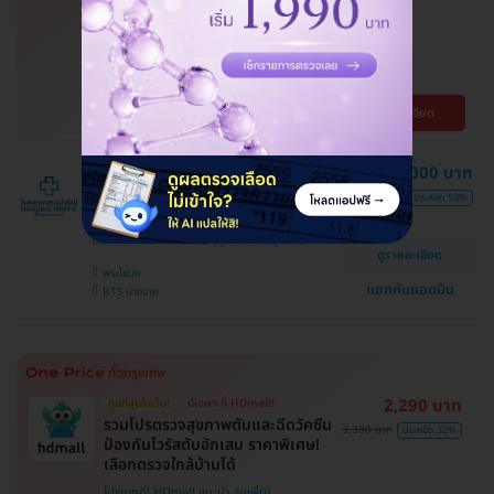
ปีขึ้น ราคาพิเศษ
โปรขายดี! HDmall แนะนำ
ปทุมธานี , บึงกุ่ม , บางบอน , จตุจักร , ลาดพร้าว ,
จอมทอง , พระโขนง , คันนายาว , สมุทรปราการ ,
ปทุมวัน , พญาไท , หนองแขม , บางรัก ,
BTS เสนานิคม , MRT ลาดพร้าว , BTS บางจาก ,
ดูรายละเอียด
ราษฎร์บูรณะ , ภาษีเจริญ , ราชเทวี , บริการถึงบ้าน ,
BTS สนามกีฬาแห่งชาติ , BTS สยาม , BTS สนาม
บางนา , ตลิ่งชัน , คลองเตย
เป้า , BTS บางหว้า , MRT บางไผ่ , MRT บางหว้า ,
BTS พญาไท , BTS ปุณณวิถี , BTS อุดมสุข , BTS
บางนา , BTS สะพานควาย , BTS ศรีนครินทร์
คอร์สทำไฮเปอร์แบริก (HBOT) ฟื้นฟู
22,000 บาท
ร่างกายด้วยออกซิเจนบริสุทธิ์ 90 นาที
46,572 บาท
ประหยัด 53%
10 ครั้ง
โรงพยาบาลรวมใจรักษ์ @สุขุมวิท 62
ดูรายละเอียด
พระโขนง
แชทกับแอดมิน
BTS บางจาก
2,290 บาท
ถูกที่สุดในเว็บ!
มีเฉพาะที่ HDmall!
รวมโปรตรวจสุขภาพตับและฉีดวัคซีน
3,380 บาท
ประหยัด 32%
ป้องกันไวรัสตับอักเสบ ราคาพิเศษ!
เลือกตรวจใกล้บ้านได้
โปรขายดี! HDmall แนะนำ