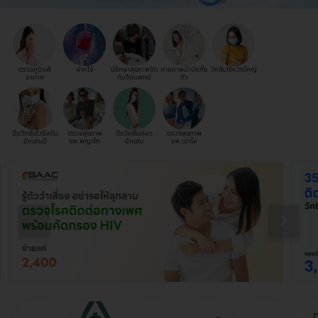
ตรวจภูมิแพ้
ฝากไข่
ปรึกษาสุขภาพจิต
กายภาพบำบัดทั้ง
วัคซีนไข้หวัดใหญ่
อากาศ
กับจิตแพทย์
ตัว
ฉีดวัคซีนไวรัสตับ
ตรวจสุขภาพ
ฉีดวัคซีนปอด
ตรวจสุขภาพ
อักเสบบี
รพ.พญาไท
อักเสบ
รพ.เปาโล