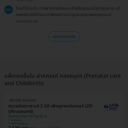
19 ธ.ค. 2024
โดยทั่วไปแล้ว การฝากครรภ์เหมาะสำหรับคุณแม่ทุกกลุ่มอายุ แต่
ตอบ
แพทย์อาจมีคำแนะนำพิเศษตามอายุและสุขภาพของคุณแม่
ตอบโดยทีมงาน HD
แสดงคำถามเพิ่ม
แพ็กเกจอื่นใน ฝากครรภ์ คลอดบุตร (Prenatal care
and Childbirth)
ฟรี! Gift Voucher
ตรวจอัลตราซาวด์ 2 มิติ เพื่อดูทารกในครรภ์ (2D
Ultrasound)
โรงพยาบาลเปาโล โชคชัย 4
ลาดพร้าว
MRT โชคชัย 4