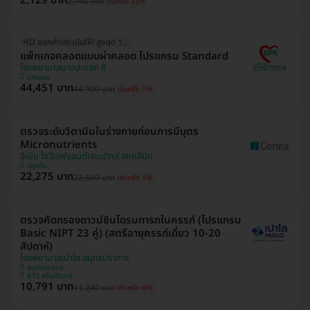
2,129 บาท
2,740 บาท
ประหยัด 22%
HD ออกค่าประเมินให้! สูงสุด 1500 บ.
แพ็กเกจคลอดแบบผ่าคลอด โปรแกรม Standard
โรงพยาบาลบางปะกอก 8
บางบอน
44,451 บาท
44,900 บาท
ประหยัด 1%
ตรวจระดับวิตามินในร่างกายก่อนการมีบุตร
Micronutrients
จีเนีย ไอวีเอฟแอนด์เจเนติกส์ สหคลินิก
ปทุมวัน
22,275 บาท
22,500 บาท
ประหยัด 1%
ตรวจคัดกรองดาวน์ซินโดรมทารกในครรภ์ (โปรแกรม
Basic NIPT 23 คู่) (สตรีอายุครรภ์เดี่ยว 10-20
สัปดาห์)
โรงพยาบาลเปาโล สมุทรปราการ
สมุทรปราการ
BTS ศรีนครินทร์
10,791 บาท
11,240 บาท
ประหยัด 4%