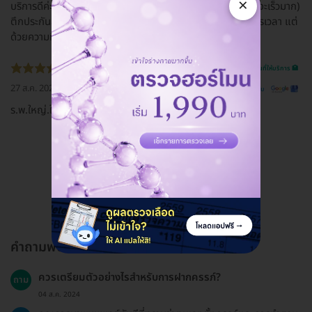
×
บริการดีค่ะ รวดเร็ว พนักงานพูดดี (ตึกทั่วไปที่ไม่ใช่ประกันสังคมจะเร็วมาก)
ตึกประกันสังคมบริการดี ถือว่าเร็วระดับนึงในส่วนของการจัดการเวลา แต่
ด้วยความที่คนเยอะทำให้ล่าช้าบางขั้นตอน
รีวิวสถานที่ให้บริการ 🏥
27 ส.ค. 2020
ดูรีวิวต้นฉบับ
ร.พ.ใหญ่.ใกล้บ้าน.​อยู่มีนบุรี
ดูรีวิวทั้งหมด
คำถามพบบ่อย
ควรเตรียมตัวอย่างไรสำหรับการฝากครรภ์?
ถาม
04 ส.ค. 2024