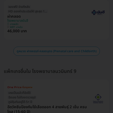
จองฟรี! จ่ายทีหลัง
HD ออกค่าประเมินให้! สูงสุด 1500 บ.
ผ่าคลอด
โรงพยาบาลยันฮี
บางพลัด
MRT บางอ้อ
46,000 บาท
ดูหมวด ฝากครรภ์ คลอดบุตร (Prenatal care and Childbirth)
แพ็กเกจอื่นใน โรงพยาบาลนวมินทร์ 9
เคยเป็นแล้วก็ฉีดได้
ฉีดเลย ไม่ต้องตรวจภูมิ
ภูมิคุ้มกันอยู่ได้ 5+ ปี
ฉีดวัคซีนป้องกันไข้เลือดออก 4 สายพันธุ์ 2 เข็ม ครบ
โดส (15-60 ปี)