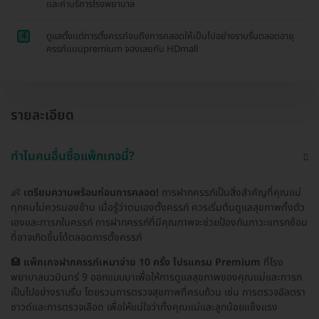
เเละค่าบริการโรงพยาบาล
4
ดูแลตั้งเเต่การตั้งครรภ์จนถึงการคลอดให้เป็นไปอย่างราบรื่นตลอดอายุ
ครรภ์เเบบpremium จองเลยกับ HDmall
รายละเอียด
ทำไมคนอื่นซื้อแพ็กเกจนี้?
👶
เตรียมความพร้อมก่อนการคลอด!
การฝากครรภ์เป็นสิ่งสำคัญที่คุณแม่
ทุกคนไม่ควรมองข้าม เมื่อรู้ว่าตนเองตั้งครรภ์ ควรเริ่มต้นดูแลสุขภาพทั้งตัว
เองและทารกในครรภ์ การฝากครรภ์ที่มีคุณภาพจะช่วยป้องกันภาวะแทรกซ้อน
ที่อาจเกิดขึ้นได้ตลอดการตั้งครรภ์
🏥
แพ็กเกจฝากครรภ์เหมาจ่าย 10 ครั้ง โปรแกรม Premium
ที่โรง
พยาบาลนวมินทร์ 9 ออกแบบมาเพื่อให้การดูแลสุขภาพของคุณแม่และทารก
เป็นไปอย่างราบรื่น โดยรวมการตรวจสุขภาพที่ครบถ้วน เช่น การตรวจอัลตรา
ซาวด์และการตรวจเลือด เพื่อให้แน่ใจว่าทั้งคุณแม่และลูกน้อยแข็งแรง