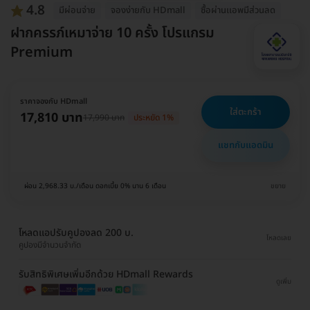
4.8
มีผ่อนจ่าย
จองง่ายกับ HDmall
ซื้อผ่านเเอพมีส่วนลด
ฝากครรภ์เหมาจ่าย 10 ครั้ง โปรแกรม
Premium
ราคาจองกับ HDmall
ใส่ตะกร้า
17,810 บาท
17,990 บาท
ประหยัด 1%
แชทกับแอดมิน
ผ่อน 2,968.33 บ./เดือน ดอกเบี้ย 0% นาน 6 เดือน
ขยาย
โหลดแอปรับคูปองลด 200 บ.
โหลดเลย
คูปองมีจำนวนจำกัด
รับสิทธิพิเศษเพิ่มอีกด้วย HDmall Rewards
ดูเพิ่ม