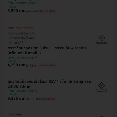
โรงพยาบาลนวมินทร์ 9
มีนบุรี
3,990 บาท
6,350 บาท
ประหยัด 37%
ซื้อผ่านแอป ได้ลดเพิ่ม
เลือกตรวจได้ทั่วกทม.
ผ่อน 0% ได้
ตรวจวัดมวลกระดูก 3 ส่วน + ตรวจแล็บ 4 รายการ
(แพ็กเกจ HDmall+)
โรงพยาบาลนวมินทร์ 9
มีนบุรี
4,290 บาท
8,175 บาท
ประหยัด 48%
ฉีดวัคซีนป้องกันเชื้อไวรัส RSV 1 เข็ม (สตรีอายุครรภ์
24-36 สัปดาห์)
โรงพยาบาลนวมินทร์ 9
มีนบุรี
9,386 บาท
10,150 บาท
ประหยัด 8%
มีผ่อนจ่าย