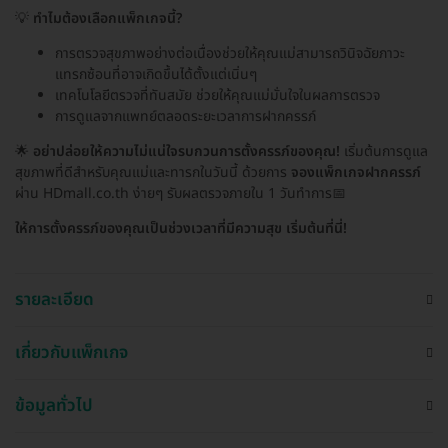
💡
ทำไมต้องเลือกแพ็กเกจนี้?
การตรวจสุขภาพอย่างต่อเนื่องช่วยให้คุณแม่สามารถวินิจฉัยภาวะ
แทรกซ้อนที่อาจเกิดขึ้นได้ตั้งแต่เนิ่นๆ
เทคโนโลยีตรวจที่ทันสมัย ช่วยให้คุณแม่มั่นใจในผลการตรวจ
การดูแลจากแพทย์ตลอดระยะเวลาการฝากครรภ์
🌟
อย่าปล่อยให้ความไม่แน่ใจรบกวนการตั้งครรภ์ของคุณ!
เริ่มต้นการดูแล
สุขภาพที่ดีสำหรับคุณแม่และทารกในวันนี้ ด้วยการ
จองแพ็กเกจฝากครรภ์
ผ่าน HDmall.co.th ง่ายๆ รับผลตรวจภายใน 1 วันทำการ📅
ให้การตั้งครรภ์ของคุณเป็นช่วงเวลาที่มีความสุข เริ่มต้นที่นี่!
รายละเอียด
เกี่ยวกับแพ็กเกจ
ข้อมูลทั่วไป