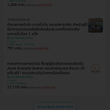
MRT บางรักใหญ่
1,260 บาท
2,199 บาท
ประหยัด 43%
ดีลฮิตย่านอโศก 🔥
ทำกายภาพบำบัด นวดนิ้วมือ และแช่พาราฟิน สำหรับผู้ที่
มีอาการปวดจากพังผืดทับเส้นประสาทที่ข้อมือหรือ
อาการนิ้วล็อก 1 ครั้ง
Brain Rehab Clinic
วัฒนา
MRT สุขุมวิท , BTS อโศก
791 บาท
1,200 บาท
ประหยัด 34%
คอร์สทำกายภาพบำบัด ฟื้นฟูผู้ป่วยโรคหลอดเลือดใน
สมอง อัมพฤกษ์ อัมพาต แขนขาอ่อนแรง จำนวน 20
ครั้ง ฟรี ! ตรวจประเมินร่างกายในครั้งแรก
Brain Rehab Clinic
นนทบุรี
MRT บางรักใหญ่
27,719 บาท
59,999 บาท
ประหยัด 54%
หน้ารวม Brain Rehab Clinic