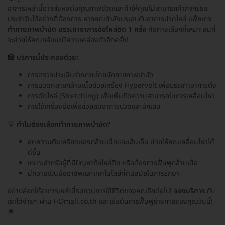
อาการเหล่านี้อาจส่งผลต่อคุณภาพชีวิตและทำให้คุณไม่สามารถทำกิจกรรม
ประจำวันได้อย่างที่ต้องการ หากคุณกำลังประสบกับอาการปวดไหล่ แพ็คเกจ
ทำกายภาพบำบัด บรรเทาอาการข้อไหล่ติด 1 ครั้ง
คือทางเลือกที่เหมาะสมที่
จะช่วยให้คุณกลับมามีความคล่องตัวอีกครั้ง!
🏥
บริการนี้ประกอบด้วย:
การตรวจประเมินร่างกายโดยนักกายภาพบำบัด
การนวดคลายกล้ามเนื้อด้วยเครื่อง Hypervolt เพื่อบรรเทาอาการตึง
การดัดไหล่ (Stretching) เพื่อเพิ่มขีดความสามารถในการเคลื่อนไหว
การใช้เครื่องมือเพื่อช่วยลดอาการปวดและอักเสบ
💡
ทำไมต้องเลือกทำกายภาพบำบัด?
ลดความตึงเครียดของกล้ามเนื้อและเส้นเอ็น ช่วยให้คุณเคลื่อนไหวได้
ดีขึ้น
เหมาะสำหรับผู้ที่มีปัญหาข้อไหล่ติด หรือต้องการฟื้นฟูกล้ามเนื้อ
มีความเป็นมืออาชีพและเทคโนโลยีที่ทันสมัยในการรักษา
อย่าปล่อยให้อาการเหล่านี้รบกวนการใช้ชีวิตของคุณอีกต่อไป!
จองบริการ
กับ
เราได้ง่ายๆ ผ่าน HDmall.co.th และเริ่มต้นการฟื้นฟูร่างกายของคุณวันนี้!
🌟