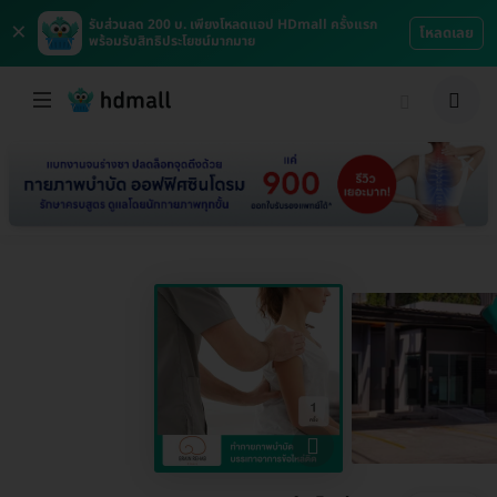
×
รับส่วนลด 200 บ. เพียงโหลดแอป HDmall ครั้งแรก
โหลดเลย
พร้อมรับสิทธิประโยชน์มากมาย