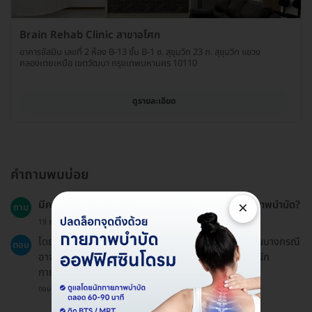
Brain Rehab Clinic สาขาอโศก
อาคารจัสมิน เลขที่ 2 ห้อง B-13 ชั้น B-1 ซ. สุขุมวิท 23 ถ. สุขุมวิท แขวง
คลองเตยเหนือ เขตวัฒนา กรุงเทพมหานคร 10110
ดูรายละเอียด
คำถามพบบ่อย
×
มีความเสี่ยงหรือผลข้างเคียงอะไรบ้างจากการทำกายภาพบำบัด?
ถาม
19 ธ.ค. 2024
โดยทั่วไป การทำกายภาพบำบัดมีความปลอดภัยสูง แต่ในบางกรณี
ตอบ
อาจมีอาการปวดหรือไม่สบายหลังการรักษา ควรปรึกษานัก
กายภาพบำบัดหากเกิดอาการที่ไม่ปกติ
ตอบโดยทีมงาน HD