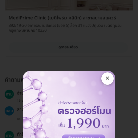
MediPrime Clinic (เมดิไพร์ม คลินิก) สาขาสยามสแควร์
392/19-20 อาคารสยามสแควร์ (ซอย 5) ล็อก 31 แขวงปทุมวัน เขตปทุมวัน
กรุงเทพมหานคร 10330
ดูรายละเอียด
×
คำถามพบบ่อย
จ่ายเงินแบบไหนได้บ้าง?
ถาม
19 ธ.ค. 2024
สามารถชำระเงินผ่านการโอนจ่ายหรือบัตรเครดิตได้
ตอบ
ตอบโดยทีมงาน HD
ทำไมฉันควรเลือกทำการผ่าตัดนี้?
ถาม