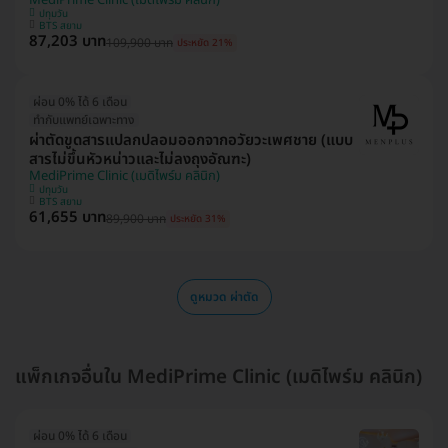
ปทุมวัน
BTS สยาม
87,203 บาท
109,900 บาท
ประหยัด 21%
ผ่อน 0% ได้ 6 เดือน
ทำกับแพทย์เฉพาะทาง
ผ่าตัดขูดสารแปลกปลอมออกจากอวัยวะเพศชาย (แบบ
สารไม่ขึ้นหัวหน่าวและไม่ลงถุงอัณฑะ)
MediPrime Clinic (เมดิไพร์ม คลินิก)
ปทุมวัน
BTS สยาม
61,655 บาท
89,900 บาท
ประหยัด 31%
ดูหมวด ผ่าตัด
แพ็กเกจอื่นใน MediPrime Clinic (เมดิไพร์ม คลินิก)
ผ่อน 0% ได้ 6 เดือน