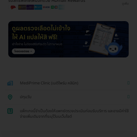
รับสิทธิพิเศษเพิ่มอีกด้วย HDmall Rewards
ดูเพิ่ม
MediPrime Clinic (เมดิไพร์ม คลินิก)
ปทุมวัน
1
แพ็กเกจนี้จำเป็นต้องให้แพทย์ตรวจประเมินก่อนรับบริการ และอาจมีค่าใช้
จ่ายเพิ่มเติมจากที่ระบุไว้บนเว็บไซต์