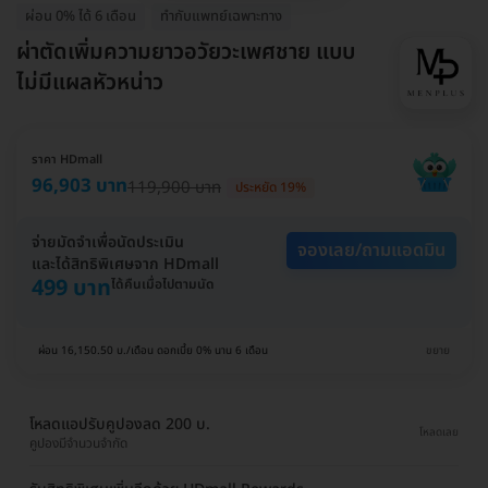
ผ่อน 0% ได้ 6 เดือน
ทำกับแพทย์เฉพาะทาง
ผ่าตัดเพิ่มความยาวอวัยวะเพศชาย แบบ
ไม่มีแผลหัวหน่าว
ราคา HDmall
96,903 บาท
119,900 บาท
ประหยัด 19%
จ่ายมัดจำเพื่อนัดประเมิน
จองเลย/ถามแอดมิน
และได้สิทธิพิเศษจาก HDmall
499 บาท
ได้คืนเมื่อไปตามนัด
ผ่อน 16,150.50 บ./เดือน ดอกเบี้ย 0% นาน 6 เดือน
ขยาย
โหลดแอปรับคูปองลด 200 บ.
โหลดเลย
คูปองมีจำนวนจำกัด