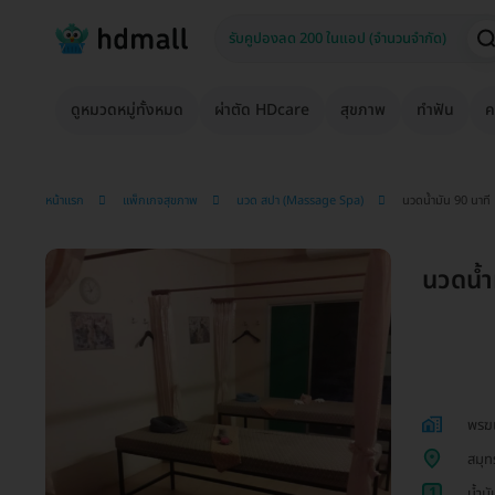
ดูหมวดหมู่ทั้งหมด
ผ่าตัด HDcare
สุขภาพ
ทำฟัน
ค
หน้าแรก
แพ็กเกจสุขภาพ
นวด สปา (Massage Spa)
นวดน้ำมัน 90 นาที 1
นวดน้ำม
พรฆเ
สมุท
1
น้ำม