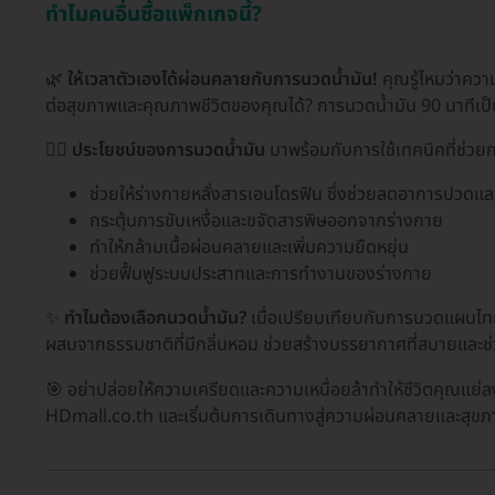
ทำไมคนอื่นซื้อแพ็กเกจนี้?
🌿
ให้เวลาตัวเองได้ผ่อนคลายกับการนวดน้ำมัน!
คุณรู้ไหมว่าคว
ต่อสุขภาพและคุณภาพชีวิตของคุณได้? การนวดน้ำมัน 90 นาทีเป็นว
💆‍♀️
ประโยชน์ของการนวดน้ำมัน
มาพร้อมกับการใช้เทคนิคที่ช่วย
ช่วยให้ร่างกายหลั่งสารเอนโดรฟิน ซึ่งช่วยลดอาการปวดแ
กระตุ้นการขับเหงื่อและขจัดสารพิษออกจากร่างกาย
ทำให้กล้ามเนื้อผ่อนคลายและเพิ่มความยืดหยุ่น
ช่วยฟื้นฟูระบบประสาทและการทำงานของร่างกาย
✨
ทำไมต้องเลือกนวดน้ำมัน?
เมื่อเปรียบเทียบกับการนวดแผนไทยท
ผสมจากธรรมชาติที่มีกลิ่นหอม ช่วยสร้างบรรยากาศที่สบายและช่วยใ
🎯 อย่าปล่อยให้ความเครียดและความเหนื่อยล้าทำให้ชีวิตคุณแย่
HDmall.co.th และเริ่มต้นการเดินทางสู่ความผ่อนคลายและสุขภาพที