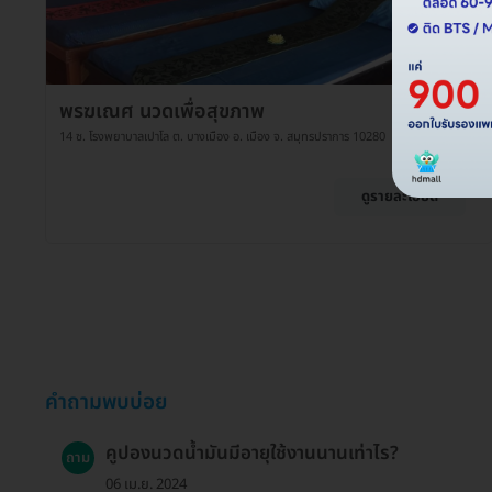
พรฆเณศ นวดเพื่อสุขภาพ
14 ซ. โรงพยาบาลเปาโล ต. บางเมือง อ. เมือง จ. สมุทรปราการ 10280
ดูรายละเอียด
คำถามพบบ่อย
คูปองนวดน้ำมันมีอายุใช้งานนานเท่าไร?
ถาม
06 เม.ย. 2024